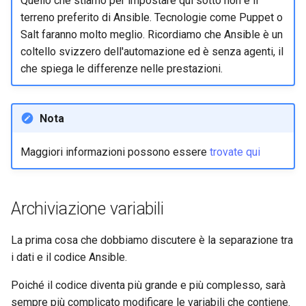
Quello che stiamo per impostare qui sotto non è il
ISOs
terreno preferito di Ansible. Tecnologie come Puppet o
Salt faranno molto meglio. Ricordiamo che Ansible è un
Kernel
coltello svizzero dell'automazione ed è senza agenti, il
che spiega le differenze nelle prestazioni.
Migrating cgroups v1 to v2 on
Rocky Linux
Nota
Mirror Management
Maggiori informazioni possono essere
trovate qui
Network
Package Management
Archiviazione variabili
Proxies
La prima cosa che dobbiamo discutere è la separazione tra
i dati e il codice Ansible.
Repositories
Poiché il codice diventa più grande e più complesso, sarà
Security
sempre più complicato modificare le variabili che contiene.