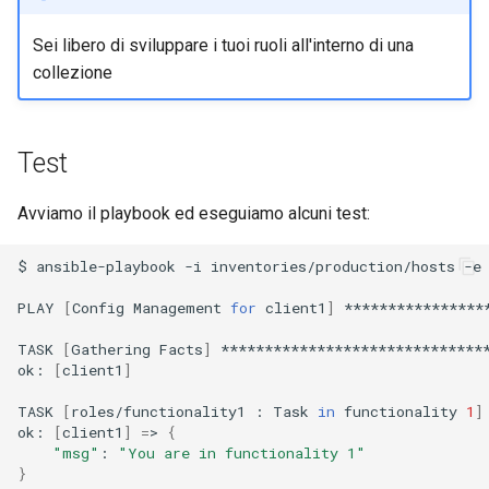
Sei libero di sviluppare i tuoi ruoli all'interno di una
collezione
Test
Avviamo il playbook ed eseguiamo alcuni test:
$
ansible-playbook
-i
inventories/production/hosts
-e
PLAY
[
Config
Management
for
client1
]
****************
TASK
[
Gathering
Facts
]
*******************************
ok:
[
client1
]
TASK
[
roles/functionality1
:
Task
in
functionality
1
]
ok:
[
client1
]
=
>
{
"msg"
:
"You are in functionality 1"
}