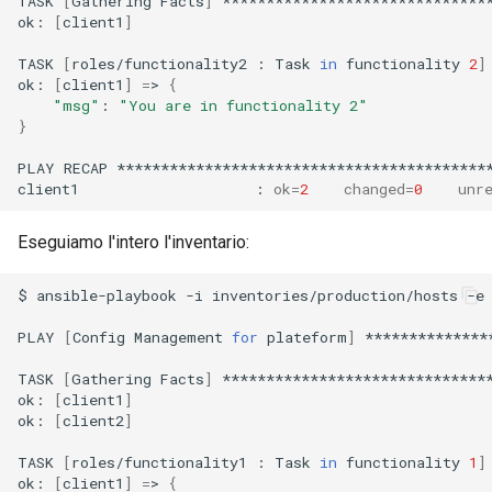
TASK
[
Gathering
Facts
]
*******************************
ok:
[
client1
]
TASK
[
roles/functionality2
:
Task
in
functionality
2
]
ok:
[
client1
]
=
>
{
"msg"
:
"You are in functionality 2"
}
PLAY
RECAP
*******************************************
client1
:
ok
=
2
changed
=
0
unr
Eseguiamo l'intero l'inventario:
$
ansible-playbook
-i
inventories/production/hosts
-e
PLAY
[
Config
Management
for
plateform
]
**************
TASK
[
Gathering
Facts
]
*******************************
ok:
[
client1
]
ok:
[
client2
]
TASK
[
roles/functionality1
:
Task
in
functionality
1
]
ok:
[
client1
]
=
>
{