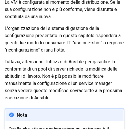
La VM è configurata al momento della distribuzione. Se la
Laboratorio 10:
Desktop
FreeRADIUS RADIUS Serve
Conclusions
Rilascio 8.6
sua configurazione non è più conforme, viene distrutta e
Configurazione di kubectl p
Capitolo 6. Server mail
with Samba Active Director
bash - Colore della stringa
sostituita da una nuova.
l'accesso remoto
DNS
Release 8.5
Capitolo 7. High availability
OpenVPN
Servizio Systemd - Script
L'organizzazione del sistema di gestione della
Laboratorio 11: Provisionin
Editors
Python
Release 8.4
configurazione presentato in questo capitolo risponderà a
delle rotte di rete dei Pod
Autorità di certificazione 
questi due modi di consumare IT: "uso one-shot" o regolare
e firma delle chiavi
Email
Test di compatibilità della
Change Log
"riconfigurazione" di una flotta.
Laboratorio 12: Smoke Tes
CPU
Tuttavia, attenzione: l'utilizzo di Ansible per garantire la
Hardening delle unità
File Sharing Services
Rocky Linux Summer of D
Laboratorio 13: Pulizia
conformità di un pool di server richiede la modifica delle
Systemd
torsocks - Instradare il
2024
abitudini di lavoro. Non è più possibile modificare
traffico attraverso
Filesystems
Tor/SOCKS5
manualmente la configurazione di un service manager
VPN WireGuard
senza vedere queste modifiche sovrascritte alla prossima
Hardware
Scrivere su CD/DVD fisici con
esecuzione di Ansible.
Xorriso
HPC
Nota
Interoperability