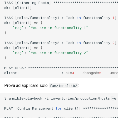
TASK
[
Gathering
Facts
]
*******************************
ok:
[
client1
]
TASK
[
roles/functionality1
:
Task
in
functionality
1
]
ok:
[
client1
]
=
>
{
"msg"
:
"You are in functionality 1"
}
TASK
[
roles/functionality2
:
Task
in
functionality
2
]
ok:
[
client1
]
=
>
{
"msg"
:
"You are in functionality 2"
}
PLAY
RECAP
*******************************************
client1
:
ok
=
3
changed
=
0
unr
Prova ad applicare solo
:
funzionalità2
$
ansible-playbook
-i
inventories/production/hosts
-e
PLAY
[
Config
Management
for
client1
]
****************