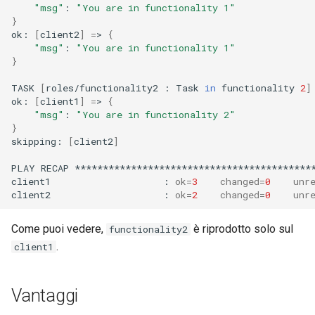
"msg"
:
"You are in functionality 1"
}
ok:
[
client2
]
=
>
{
"msg"
:
"You are in functionality 1"
}
TASK
[
roles/functionality2
:
Task
in
functionality
2
]
ok:
[
client1
]
=
>
{
"msg"
:
"You are in functionality 2"
}
skipping:
[
client2
]
PLAY
RECAP
*******************************************
client1
:
ok
=
3
changed
=
0
unr
client2
:
ok
=
2
changed
=
0
unr
Come puoi vedere,
è riprodotto solo sul
functionality2
.
client1
Vantaggi