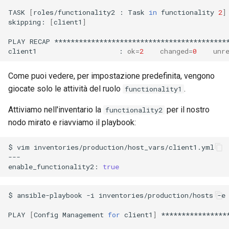
TASK
[
roles/functionality2
:
Task
in
functionality
2
]
skipping:
[
client1
]
PLAY
RECAP
*******************************************
client1
:
ok
=
2
changed
=
0
unr
Come puoi vedere, per impostazione predefinita, vengono
giocate solo le attività del ruolo
.
functionality1
Attiviamo nell'inventario la
per il nostro
functionality2
nodo mirato e riavviamo il playbook:
$
vim
inventories/production/host_vars/client1.yml

---

enable_functionality2:
true
$
ansible-playbook
-i
inventories/production/hosts
-e
PLAY
[
Config
Management
for
client1
]
****************