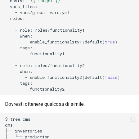
hosts:
"{{ target }}"
-
roles:

-
role:
-
enable_functionality1
|
default
(
true
)
-
functionality1

-
role:
-
enable_functionality2
|
default
(
false
)
-
Dovresti ottenere qualcosa di simile:
$
tree
cms

cms

├──
inventories

│
└──
production
