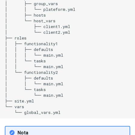
│
├──
group_vars

│
│
└──
plateform.yml

│
├──
hosts

│
└──
host_vars

│
├──
client1.yml

│
└──
client2.yml

├──
roles

│
├──
functionality1

│
│
├──
defaults

│
│
│
└──
main.yml

│
│
└──
tasks

│
│
└──
main.yml

│
└──
functionality2

│
├──
defaults

│
│
└──
main.yml

│
└──
tasks

│
└──
main.yml

├──
site.yml

└──
└──
Nota