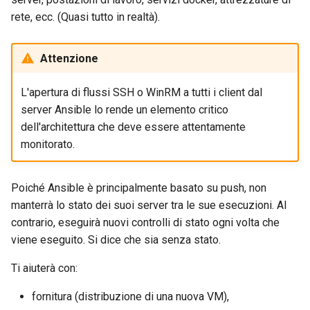
Laboratorio 10:
Desktop
FreeRADIUS RADIUS Serve
Conclusions
Rilascio 8.6
rete, ecc. (Quasi tutto in realtà).
Configurazione di kubectl p
Capitolo 6. Server mail
Esempio di installazione
with Samba Active Director
bash - Colore della stringa
l'accesso remoto
software
DNS
Release 8.5
Attenzione
Capitolo 7. High availability
OpenVPN
Servizio Systemd - Script
Laboratorio 11: Provisionin
Esercizi
Editors
Python
Release 8.4
L'apertura di flussi SSH o WinRM a tutti i client dal
delle rotte di rete dei Pod
Autorità di certificazione 
server Ansible lo rende un elemento critico
modulo setup:
e firma delle chiavi
Email
Test di compatibilità della
Change Log
dell'architettura che deve essere attentamente
Laboratorio 12: Smoke Tes
introduzione ai fatti
CPU
monitorato.
Hardening delle unità
File Sharing Services
Rocky Linux Summer of D
Laboratorio 13: Pulizia
Playbooks
Systemd
torsocks - Instradare il
2024
traffico attraverso
Filesystems
Poiché Ansible è principalmente basato su push, non
Tor/SOCKS5
Esempio di playbook
VPN WireGuard
manterrà lo stato dei suoi server tra le sue esecuzioni. Al
Apache e MySQL
Hardware
contrario, eseguirà nuovi controlli di stato ogni volta che
Scrivere su CD/DVD fisici con
viene eseguito. Si dice che sia senza stato.
Risultati degli esercizi
Xorriso
HPC
Ti aiuterà con:
Interoperability
fornitura (distribuzione di una nuova VM),