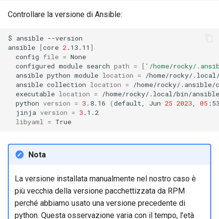
Controllare la versione di Ansible:
$
ansible
--version

ansible
[
core
2
.13.11
]
config
file
=
configured
module
search
path
=
[
'/home/rocky/.ansi
ansible
python
module
location
=
ansible
collection
location
=
executable
location
=
python
version
=
3
.8.16
(
default,
Jun
25
2023
,
05
:5
jinja
version
=
3
libyaml
=
Nota
La versione installata manualmente nel nostro caso è
più vecchia della versione pacchettizzata da RPM
perché abbiamo usato una versione precedente di
python. Questa osservazione varia con il tempo, l'età