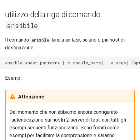
utilizzo della riga di comando
ansibile
Il comando
lancia un task su uno o più host di
ansible
destinazione.
ansible
<host-pattern>
[
-m
module_name
]
[
-a
args
]
[
op
Esempi:
Attenzione
Dal momento che non abbiamo ancora configurato
l'autenticazione sui nostri 2 server di test, non tutti gli
esempi seguenti funzioneranno. Sono forniti come
esempi per facilitare la comprensione e saranno