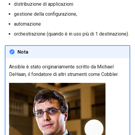
distribuzione di applicazioni
ISOs
gestione della configurazione,
Kernel
automazione
Migrating cgroups v1 to v2 on
orchestrazione (quando è in uso più di 1 destinazione).
Rocky Linux
Nota
Mirror Management
Ansible è stato originariamente scritto da Michael
Network
DeHaan, il fondatore di altri strumenti come Cobbler.
Package Management
Proxies
Repositories
Security