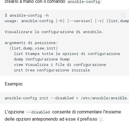
crearlo a mano con il comando
:
ansible-config
$
ansible-config
-h

usage:
ansible-config
[
-h
]
[
--version
]
[
-v
]
{
list,dum
Visualizzare
la
configurazione
di
ansibile.

argomenti
di
{
list,dump,view,init
}
list
Stampa
tutte
le
opzioni
di
dump
Configurazione
view
Visualizza
i
file
di
init
Crea
configurazione
Esempio:
ansible-config
init
--disabled
>
L'opzione
consente di commentare l'insieme
--disabled
delle opzioni anteponendo ad esse il prefisso
.
;