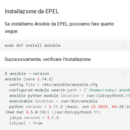
Installazione da EPEL
Se installiamo Ansible da
EPEL
, possiamo fare quanto
segue:
sudo
dnf
install
Successivamente, verificare l'installazione:
$
ansible
--version

ansible
[
core
2
.14.2
]
config
file
=
configured
module
search
path
=
[
'/home/rocky/.ansi
ansible
python
module
location
=
/usr/lib/python3.1
executable
location
=
python
version
=
3
.11.2
(
main,
Jun
22
2023
,
04
:35:2
(
Red
Hat
8
.5.0-18
)]
(
/usr/bin/python3.11
)
jinja
version
=
3
libyaml
=
True
