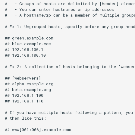
#   - Groups of hosts are delimited by [header] elemen
#   - You can enter hostnames or ip addresses

#   - A hostname/ip can be a member of multiple groups
# Ex 1: Ungrouped hosts, specify before any group head
## green.example.com

## blue.example.com

## 192.168.100.1

## 192.168.100.10

# Ex 2: A collection of hosts belonging to the 'webser
## [webservers]

## alpha.example.org

## beta.example.org

## 192.168.1.100

## 192.168.1.110

# If you have multiple hosts following a pattern, you 
# them like this:

## www[001:006].example.com
