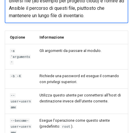
diversi file (ad esempio per progetto cloud) e fornire ad
Ansible il percorso di questi file, piuttosto che
mantenere un lungo file di inventario.
Opzione
Informazione
Gli argomenti da passare al modulo.
-a
'arguments
'
Richiede una password ed esegue il comando
-b -K
con privilegi superiori.
Utilizza questo utente per connettersi all'host di
--
destinazione invece dell'utente corrente.
user=usern
ame
Esegue l'operazione come questo utente
--become-
(predefinito:
).
user=usern
root
ame