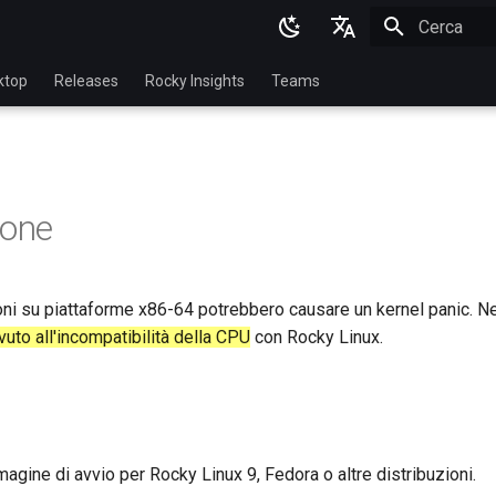
Inizializza l
English
ktop
Releases
Rocky Insights
Teams
Ukrainian
Deutsch
Français
ione
Español
Italian
oni su piattaforme x86-64 potrebbero causare un kernel panic. N
日本語
vuto all'incompatibilità della CPU
con Rocky Linux.
한국어
简体中文
magine di avvio per Rocky Linux 9, Fedora o altre distribuzioni.