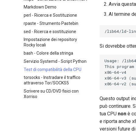
Modificare o cambiare il titolo
Avvia questa
Markdown Demo
nmtui - Strumento di Gestione
di una richiesta di pull esistente
della Rete
tramite CLI
Al termine de
perl - Ricerca e Sostituzione
Modificare o cambiare il titolo
rpaste - Strumento Pastebin
di una richiesta di pull esistente
/lib64/ld-lin
sed - Ricerca e sostituzione
tramite github.com
Impostazione dei repository
Flusso di lavoro Feature Branch
Rocky locali
in Git
Si dovrebbe otten
bash - Colore della stringa
Flusso di lavoro Git per Fork e
Branch
Usage:
/lib6
Servizio Systemd - Script Python
This
program
Utilizzare git pull e git fetch
Test di compatibilità della CPU
x86-64-v4

Aggiungere un repository
torsocks - Instradare il traffico
x86-64-v3
(
s
remoto usando git CLI
attraverso Tor/SOCKS5
x86-64-v2
(
s
Tracciamento e non
Scrivere su CD/DVD fisici con
tracciamento dei rami in Git
Xorriso
Questo output ind
può continuare. S
tua CPU
non
è co
e riporta anche 
versioni future d