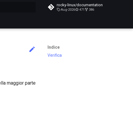
rocky-linux/documentation
Aug-2026
471
386
a ricerca
Indice
Verifica
ella maggior parte