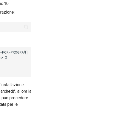
ux 10.
erazione:
-FOR-PROGRAM...
]
o.2

'installazione
rched)", allora la
ne può procedere
ata per le