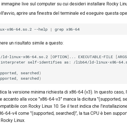
 immagine live sul computer su cui desideri installare Rocky Lin
ll'avvio, aprire una finestra del terminale ed eseguire questa op
ux-x86-64.so.2
--help
|
grep
ere un risultato simile a questo:
4/ld-linux-x86-64.so.2
[
OPTION
]
...
EXECUTABLE-FILE
[
ARGS
interpreter
self-identifies
as:
/lib64/ld-linux-x86-64.s
upported,
searched
)
upported,
searched
)
ica la versione minima richiesta di x86-64 (v3). In questo caso, l
e accanto alla voce "x86-64-v3" manca la dicitura "(supported, sea
mpatibile con Rocky Linux 10. Se il test indica che l'installazio
x86-64-v4 come "(supported, searched)", la tua CPU è ben support
i Rocky Linux.