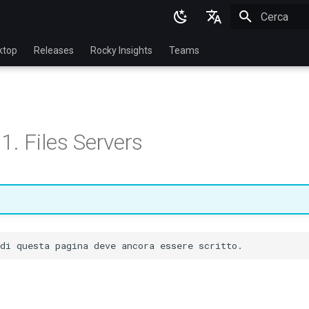
Inizializza l
English
ktop
Releases
Rocky Insights
Teams
Ukrainian
Deutsch
Français
1. Files Servers
Español
Italian
日本語
한국어
简体中文