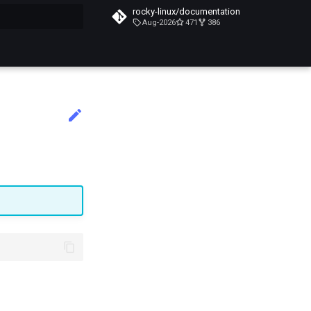
rocky-linux/documentation
Aug-2026
471
386
a ricerca