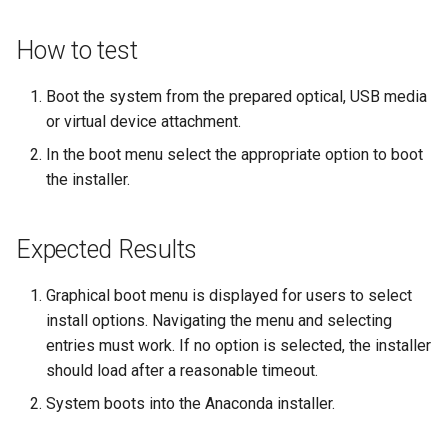
Laboratorio 10:
Desktop
FreeRADIUS RADIUS Serve
Conclusions
Rilascio 8.6
Configurazione di kubectl p
How to test
with Samba Active Director
Capitolo 6. Server mail
bash - Colore della stringa
l'accesso remoto
DNS
Release 8.5
OpenVPN
Capitolo 7. High availability
Servizio Systemd - Script
Boot the system from the prepared optical, USB media
Laboratorio 11: Provisionin
Editors
Python
or virtual device attachment.
Release 8.4
delle rotte di rete dei Pod
Autorità di certificazione 
In the boot menu select the appropriate option to boot
e firma delle chiavi
Email
Test di compatibilità della
Change Log
the installer.
Laboratorio 12: Smoke Tes
CPU
Hardening delle unità
File Sharing Services
Rocky Linux Summer of D
Laboratorio 13: Pulizia
Systemd
torsocks - Instradare il
2024
Expected Results
traffico attraverso
Filesystems
Tor/SOCKS5
VPN WireGuard
Graphical boot menu is displayed for users to select
Hardware
install options. Navigating the menu and selecting
Scrivere su CD/DVD fisici con
entries must work. If no option is selected, the installer
Xorriso
HPC
should load after a reasonable timeout.
System boots into the Anaconda installer.
Interoperability