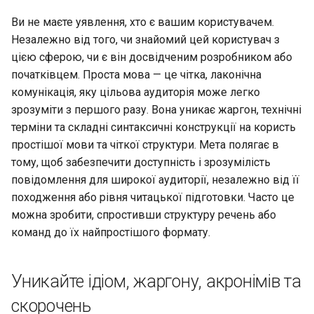
Лабораторна робота 9:
Частина 5.1 HAProxy
допомогою Valuta в GN
Database
Керування журналами
Реліз 8.6
Ви не маєте уявлення, хто є вашим користувачем.
Завантаження робочих
Сервер FreeRADIUS RAD
bash - колір рядка
Незалежно від того, чи знайомий цей користувач з
вузлів Kubernetes
Частина 5.2 Varnish
Desktop
із Samba Active Directory
Conclusions
Реліз 8.5
цією сферою, чи є він досвідченим розробником або
Служба Systemd – сценарій
початківцем. Проста мова — це чітка, лаконічна
Лабораторна робота 10:
Частина 5.3 Squid
DNS
OpenVPN
Python
Реліз 8.4
комунікація, яку цільова аудиторія може легко
Налаштування kubectl дл
зрозуміти з першого разу. Вона уникає жаргон, технічні
віддаленого доступу
Частина 5.3 Squid
Editors
Центри сертифікації SSH 
Перевіка сумісності ЦП
Журнал змін 8
терміни та складні синтаксичні конструкції на користь
підписування ключів
простішої мови та чіткої структури. Мета полягає в
Лабораторна робота 11:
Частина 6. Поштові
Email
torsocks - Маршрут трафіку
тому, щоб забезпечити доступність і зрозумілість
Надання мережевих
сервери
Зміцнення підрозділів
через Tor/SOCKS5
повідомлення для широкої аудиторії, незалежно від її
маршрутів Pod
Systemd
File Sharing Services
походження або рівня читацької підготовки. Часто це
Частина 7 Висока
Запис на фізичний CD/DVD
можна зробити, спростивши структуру речень або
Лабораторна робота 12:
доступність
WireGuard VPN
Filesystems
за допомогою Xorriso
команд до їх найпростішого формату.
Smoke Test
Hardware
Лабораторна робота 13:
Уникайте ідіом, жаргону, акронімів та
Очищення
HPC
скорочень