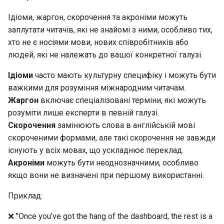
Interoperability
Ідіоми, жаргон, скорочення та акроніми можуть
заплутати читачів, які не знайомі з ними, особливо тих,
ISOs
хто не є носіями мови, нових співробітників або
людей, які не належать до вашої конкретної галузі.
Kernel
Ідіоми
часто мають культурну специфіку і можуть бути
Migrating cgroups v1 to v2 on
важкими для розуміння міжнародним читачам.
Rocky Linux
Жаргон
включає спеціалізовані терміни, які можуть
розуміти лише експерти в певній галузі.
Mirror Management
Скорочення
замінюють слова в англійській мові
скороченими формами, але такі скорочення не завжди
Network
існують у всіх мовах, що ускладнює переклад.
Акроніми
можуть бути неоднозначними, особливо
Package Management
якщо вони не визначені при першому використанні.
Proxies
Приклад:
Repositories
❌ "Once you’ve got the hang of the dashboard, the rest is a