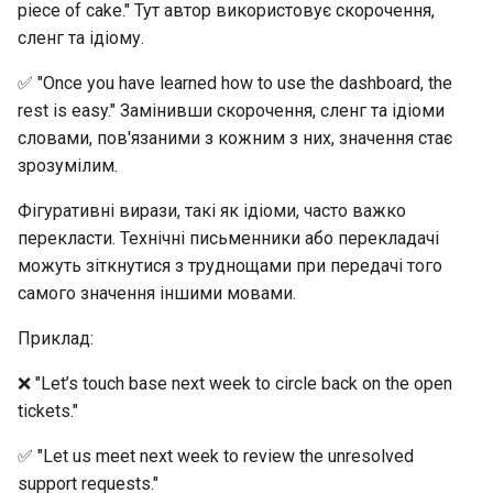
piece of cake." Тут автор використовує скорочення,
Security
сленг та ідіому.
✅ "Once you have learned how to use the dashboard, the
Troubleshooting
rest is easy." Замінивши скорочення, сленг та ідіоми
словами, пов'язаними з кожним з них, значення стає
Virtualization
зрозумілим.
Web
Фігуративні вирази, такі як ідіоми, часто важко
перекласти. Технічні письменники або перекладачі
можуть зіткнутися з труднощами при передачі того
самого значення іншими мовами.
Приклад:
❌ "Let’s touch base next week to circle back on the open
tickets."
✅ "Let us meet next week to review the unresolved
support requests."