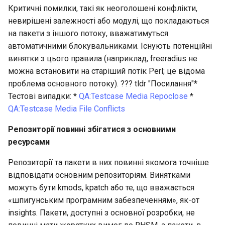
QA:Testcase Vagrant Imag
Критичні помилки, такі як неоголошені конфлікти,
невирішені залежності або модулі, що покладаються
на пакети з іншого потоку, вважатимуться
автоматичними блокувальниками. Існують потенційні
винятки з цього правила (наприклад, freeradius не
можна встановити на старіший потік Perl; це відома
проблема основного потоку). ??? tldr "Посилання"*
Тестові випадки: *
QA:Testcase Media Repoclose
*
QA:Testcase Media File Conflicts
Репозиторії повинні збігатися з основними
ресурсами
Репозиторії та пакети в них повинні якомога точніше
відповідати основним репозиторіям. Винятками
можуть бути kmods, kpatch або те, що вважається
«шпигунським програмним забезпеченням», як-от
insights. Пакети, доступні з основної розробки, не