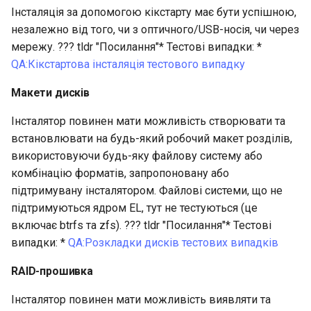
Інсталяція за допомогою кікстарту має бути успішною,
незалежно від того, чи з оптичного/USB-носія, чи через
мережу. ??? tldr "Посилання"* Тестові випадки: *
QA:Кікстартова інсталяція тестового випадку
Макети дисків
Інсталятор повинен мати можливість створювати та
встановлювати на будь-який робочий макет розділів,
використовуючи будь-яку файлову систему або
комбінацію форматів, запропоновану або
підтримувану інсталятором. Файлові системи, що не
підтримуються ядром EL, тут не тестуються (це
включає btrfs та zfs). ??? tldr "Посилання"* Тестові
випадки: *
QA:Розкладки дисків тестових випадків
RAID-прошивка
Інсталятор повинен мати можливість виявляти та