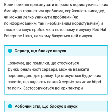
Лабораторна робота 9:
Вони повинні враховувати кількість користувачів, яких
Частина 5.1 HAProxy
допомогою Valuta в GN
Installation
Database
Керування журналами
Реліз 8.6
Завантаження робочих
ймовірно торкнеться проблема, серйозність випадку,
Сервер FreeRADIUS RAD
bash - колір рядка
вузлів Kubernetes
Частина 5.2 Varnish
чи можна легко уникнути проблеми (як
QA:Testcase Media File
Desktop
із Samba Active Directory
Conclusions
Реліз 8.5
Conflicts
поінформованим, так і необізнаним користувачам), а
Служба Systemd – сценарій
Лабораторна робота 10:
Частина 5.3 Squid
DNS
також чи існує проблема в поточному випуску Red Hat
OpenVPN
Python
Реліз 8.4
Налаштування kubectl дл
QA:Testcase Media
Enterprise Linux, на якому базується цей випуск.
віддаленого доступу
Частина 5.3 Squid
Repoclosure
Editors
Центри сертифікації SSH 
Перевіка сумісності ЦП
Журнал змін 8
підписування ключів
Сервер, що блокує випуск
Лабораторна робота 11:
Частина 6. Поштові
QA:Testcase Media USB d
Email
torsocks - Маршрут трафіку
Надання мережевих
сервери
Зміцнення підрозділів
через Tor/SOCKS5
...означає, що помилки, що стосуються
маршрутів Pod
QA:Testcase Minimal
Systemd
File Sharing Services
функціональності сервера, можна вважати
Частина 7 Висока
Installation
Запис на фізичний CD/DVD
перешкодою для релізу. Це стосується будь-яких
Лабораторна робота 12:
доступність
WireGuard VPN
Filesystems
за допомогою Xorriso
пакетів, що надають певний сервіс, таких як httpd
Smoke Test
QA:Testcase Network
та nginx. Застосовуються всі архітектури.
Attached Storage
Hardware
Лабораторна робота 13:
Очищення
QA:Testcase Packages an
HPC
Робочий стіл, що блокує випуск
Installer Sources