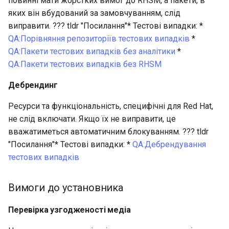
повинні мати жорстких вимог до RHSM, а пакети, в
яких він вбудований за замовчуванням, слід
виправити. ??? tldr "Посилання"* Тестові випадки: *
QA:Порівняння репозиторіїв тестових випадків
*
QA:Пакети тестових випадків без аналітики
*
QA:Пакети тестових випадків без RHSM
Дебрендинг
Ресурси та функціональність, специфічні для Red Hat,
не слід включати. Якщо їх не виправити, це
вважатиметься автоматичним блокуванням. ??? tldr
"Посилання"* Тестові випадки: *
QA:Дебрендування
тестових випадків
Вимоги до установника
Перевірка узгодженості медіа