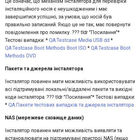
Це означає, що механізм інсталятора для перевірки
інсталяційного носія є неушкодженим і має
завершитися успішно, за умови, що носій був
правильно записаний. Якщо це не так, має повернути
повідомлення про помилку. ??? tldr "Посилання"*
Тестові випадки: *
QA:Testcase Media USB dd
*
QA:Testcase Boot Methods Boot ISO
*
QA:Testcase Boot
Methods DVD
Пакети та джерела інсталятора
Інсталятор повинен мати можливість використовувати
всі підтримувані локальні/віддалені пакети та вихідні
коди інсталятора. ??? tldr "Посилання"* Тестові випадки:
*
QA:Пакети тестових випадків та джерела інсталятора
NAS (мережеве сховище даних)
Інсталятор повинен мати можливість виявляти та
встановлювати на підтримувані пристрої NAS (якщо