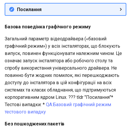
Services
Посилання
QA:Testcase RDP Graphics
Mode
Базова поведінка графічного режиму
Загальний параметр відеодрайвера («базовий
QA:Testcase Media Repo
графічний режим») у всіх інсталяторах, що блокують
Compare
випуск, повинен функціонувати належним чином. Це
означає запуск інсталятора або робочого столу та
QA:Testcase Storage Volu
спробу використання універсального драйвера. Не
Resize
повинно бути жодних помилок, які перешкоджають
доступу до інсталятора в цій конфігурації на всіх
QA:Testcase Template
системах та класах обладнання, що підтримуються
QA:Testcase Update Imag
корпоративним ядром Linux. ??? tldr "Посилання"*
Тестові випадки: *
QA:Базовий графічний режим
QA:Testcase VNC Graphics
тестового випадку
Mode
Без пошкоджених пакетів