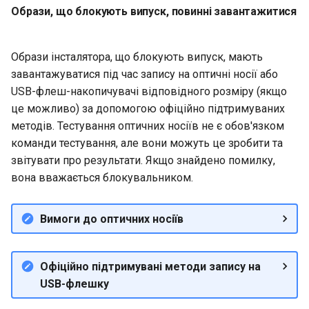
Образи, що блокують випуск, повинні завантажитися
QA:Testcase Keyboard
Security
Layout
Troubleshooting
Образи інсталятора, що блокують випуск, мають
QA:Testcase Module Stre
завантажуватися під час запису на оптичні носії або
Virtualization
USB-флеш-накопичувачі відповідного розміру (якщо
QA:Testcase Multimonitor
це можливо) за допомогою офіційно підтримуваних
Setup
Web
методів. Тестування оптичних носіїв не є обов'язком
команди тестування, але вони можуть це зробити та
QA:Testcase Basic Packag
звітувати про результати. Якщо знайдено помилку,
installs
вона вважається блокувальником.
QA:Testcase SELinux Error
on Desktop clients
Вимоги до оптичних носіїв
QA:Testcase SELinux Error
Офіційно підтримувані методи запису на
on Server installations
USB-флешку
QA:Testcase System