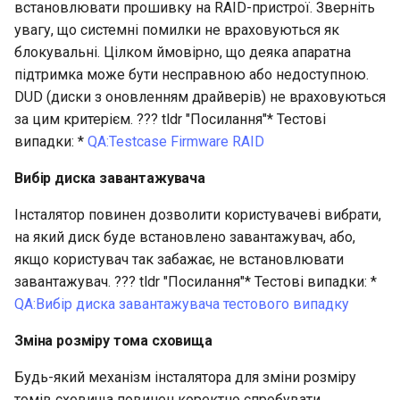
встановлювати прошивку на RAID-пристрої. Зверніть
увагу, що системні помилки не враховуються як
блокувальні. Цілком ймовірно, що деяка апаратна
підтримка може бути несправною або недоступною.
DUD (диски з оновленням драйверів) не враховуються
за цим критерієм. ??? tldr "Посилання"* Тестові
випадки: *
QA:Testcase Firmware RAID
Вибір диска завантажувача
Інсталятор повинен дозволити користувачеві вибрати,
на який диск буде встановлено завантажувач, або,
якщо користувач так забажає, не встановлювати
завантажувач. ??? tldr "Посилання"* Тестові випадки: *
QA:Вибір диска завантажувача тестового випадку
Зміна розміру тома сховища
Будь-який механізм інсталятора для зміни розміру
томів сховища повинен коректно спробувати