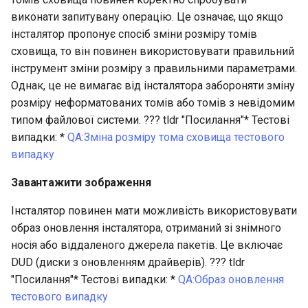
виконати запитувану операцію. Це означає, що якщо
інсталятор пропонує спосіб зміни розміру томів
сховища, то він повинен використовувати правильний
інструмент зміни розміру з правильними параметрами.
Однак, це не вимагає від інсталятора забороняти зміну
розміру неформатованих томів або томів з невідомим
типом файлової системи. ??? tldr "Посилання"* Тестові
випадки: *
QA:Зміна розміру тома сховища тестового
випадку
Завантажити зображення
Інсталятор повинен мати можливість використовувати
образ оновлення інсталятора, отриманий зі знімного
носія або віддаленого джерела пакетів. Це включає
DUD (диски з оновленням драйверів). ??? tldr
"Посилання"* Тестові випадки: *
QA:Образ оновлення
тестового випадку