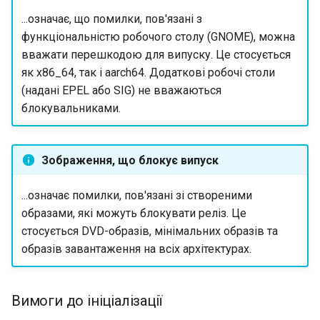
Interoperability
...означає, що помилки, пов'язані з
QA:Testcase Packages No
функціональністю робочого столу (GNOME), можна
Insights
ISOs
вважати перешкодою для випуску. Це стосується
як x86_64, так і aarch64. Додаткові робочі столи
QA:Testcase Packages No
Kernel
(надані EPEL або SIG) не вважаються
RHSM
блокувальниками.
Migrating cgroups v1 to v2 on
QA:Testcase Application
Rocky Linux
Functionality
Зображення, що блокує випуск
Mirror Management
QA:Testcase Artwork and
...означає помилки, пов'язані зі створеними
Assets
Network
образами, які можуть блокувати реліз. Це
стосується DVD-образів, мінімальних образів та
QA:Testcase GNOME UI
Package Management
образів завантаження на всіх архітектурах.
Functionality
Proxies
QA:Testcase Identity
Вимоги до ініціалізації
Management
Repositories