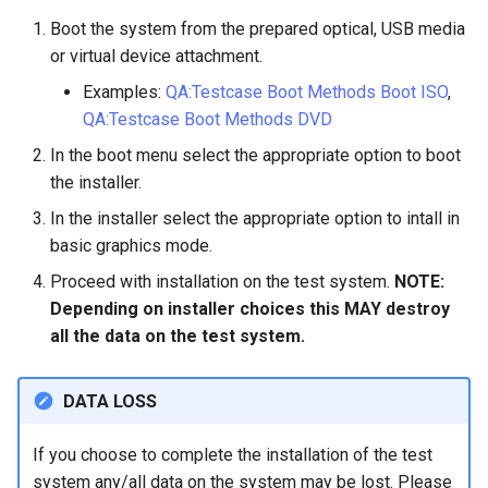
Boot the system from the prepared optical, USB media
Kernel
or virtual device attachment.
Examples:
QA:Testcase Boot Methods Boot ISO
,
Migrating cgroups v1 to v2 on
QA:Testcase Boot Methods DVD
Rocky Linux
In the boot menu select the appropriate option to boot
Mirror Management
the installer.
In the installer select the appropriate option to intall in
Network
basic graphics mode.
Proceed with installation on the test system.
NOTE:
Package Management
Depending on installer choices this MAY destroy
Proxies
all the data on the test system.
Repositories
DATA LOSS
Security
If you choose to complete the installation of the test
system any/all data on the system may be lost. Please