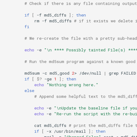
# Check if there is any file containing outpu
if
[
-f
md5_diffs
]
;
then
rm
-f
md5_diffs
# if it exists we delete 
fi
# We re-create the file with a pretty sub-hea
echo
-e
"\n **** Possibly tainted File(s) ***
# Run the md5sum program against a known good
md5sum
-c
md5_good
2
>
/dev/null
|
grep
FAILED
if
[
$?
-ge
1
]
;
then
echo
"Nothing wrong here."
else
# Append some helpful text to the md5_dif
echo
-e
"\nUpdate the baseline file if yo
echo
-e
"Re-run the script with the re-bu
cat
md5_diffs
# print the md5_diffs file 
if
[
-x
/usr/bin/mail
]
;
then
mail
-s
"Changed Files"
root
<
md5_di