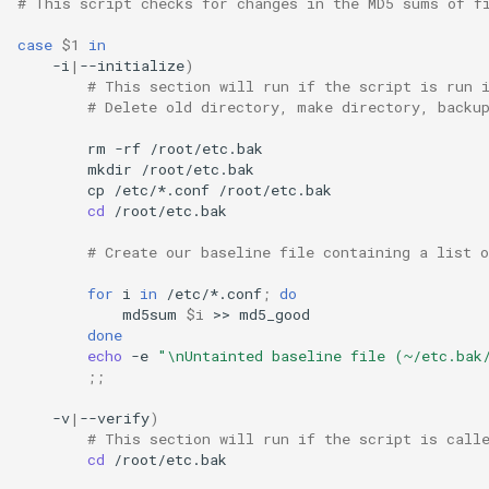
# This script checks for changes in the MD5 sums of f
case
$1
in
-i
|
--initialize
)
# This section will run if the script is run 
# Delete old directory, make directory, backu
rm
-rf
mkdir
cp
/etc/*.conf
cd
/root/etc.bak

# Create our baseline file containing a list 
for
i
in
/etc/*.conf
;
do
md5sum
$i
>>
done
echo
-e
"\nUntainted baseline file (~/etc.bak
;;
-v
|
--verify
)
# This section will run if the script is call
cd
/root/etc.bak
