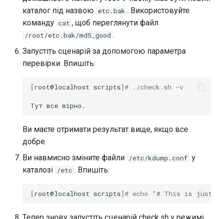
каталог під назвою
. Використовуйте
etc.bak
команду
, щоб переглянути файл
cat
.
/root/etc.bak/md5_good
Запустіть сценарій за допомогою параметра
перевірки. Впишіть:
[
root@localhost
scripts
]
# ./check.sh -v
Тут
все
Ви маєте отримати результат вище, якщо все
добре.
Ви навмисно зміните файли
у
/etc/kdump.conf
каталозі
. Впишіть:
/etc
[
root@localhost
scripts
]
# echo "# This is just 
Тепер знову запустіть сценарій check.sh у режимі