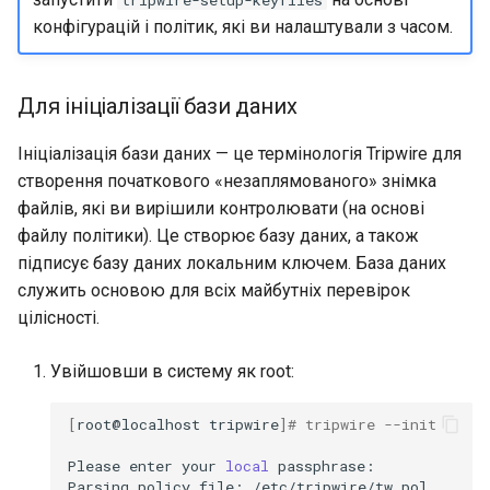
конфігурацій і політик, які ви налаштували з часом.
Для ініціалізації бази даних
Ініціалізація бази даних — це термінологія Tripwire для
створення початкового «незаплямованого» знімка
файлів, які ви вирішили контролювати (на основі
файлу політики). Це створює базу даних, а також
підписує базу даних локальним ключем. База даних
служить основою для всіх майбутніх перевірок
цілісності.
Увійшовши в систему як root:
[
root@localhost
tripwire
]
# tripwire --init
Please
enter
your
local
passphrase:

Parsing
policy
file:
/etc/tripwire/tw.pol
