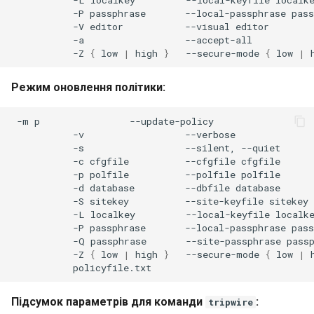
-P
passphrase
--local-passphrase
-V
editor
--visual
-a
-Z
{
low
|
high
}
--secure-mode
{
low
|
Режим оновлення політики:
-m
p
-v
-s
--silent,
-c
cfgfile
--cfgfile
-p
polfile
--polfile
-d
database
--dbfile
-S
sitekey
--site-keyfile
-L
localkey
--local-keyfile
-P
passphrase
--local-passphrase
-Q
passphrase
--site-passphrase
-Z
{
low
|
high
}
--secure-mode
{
low
|
Підсумок параметрів для команди
:
tripwire