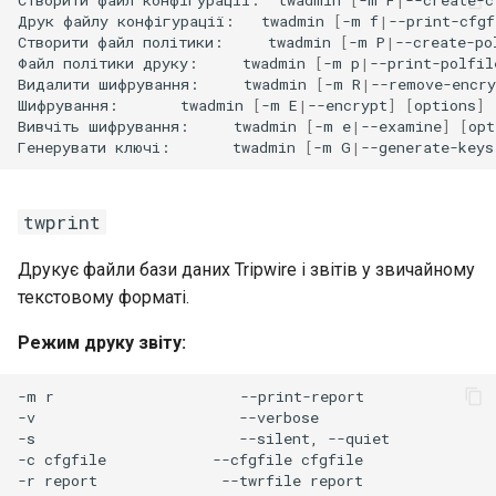
Друк
файлу
конфігурації:
twadmin
[
-m
f
|
--print-cfgf
Створити
файл
політики:
twadmin
[
-m
P
|
--create-po
Файл
політики
друку:
twadmin
[
-m
p
|
--print-polfil
Видалити
шифрування:
twadmin
[
-m
R
|
--remove-encry
Шифрування:
twadmin
[
-m
E
|
--encrypt
]
[
options
]
Вивчіть
шифрування:
twadmin
[
-m
e
|
--examine
]
[
opt
Генерувати
ключі:
twadmin
[
-m
G
|
--generate-keys
twprint
Друкує файли бази даних Tripwire і звітів у звичайному
текстовому форматі.
Режим друку звіту:
-m
r
--print-report

-v
--verbose

-s
--silent,
--quiet

-c
cfgfile
--cfgfile
cfgfile

-r
report
--twrfile
report
