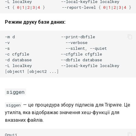
-L
localkey
--local-keyfile
localkey

-t
{
0
|
1
|
2
|
3
|
4
}
--report-level
{
0
|
1
|
2
|
3
|
4
}
Режим друку бази даних:
-m
d
--print-dbfile

-v
--verbose

-s
--silent,
--quiet

-c
cfgfile
--cfgfile
cfgfile

-d
database
--dbfile
database

-L
localkey
--local-keyfile
[
object1
[
object2
...
]
siggen
— це процедура збору підписів для Tripwire. Це
siggen
утиліта, яка відображає значення хеш-функції для
вказаних файлів.