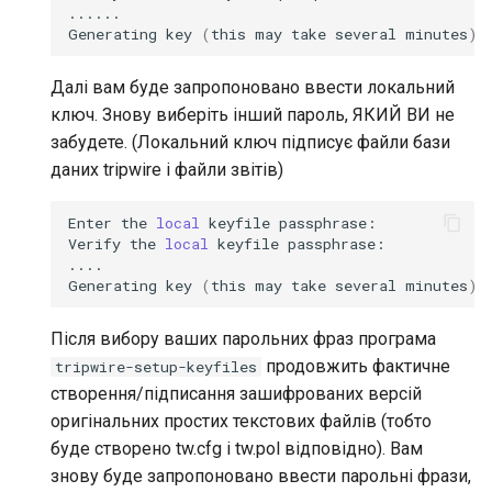
......

Generating
key
(
this
may
take
several
minutes
)
.
Далі вам буде запропоновано ввести локальний
ключ. Знову виберіть інший пароль, ЯКИЙ ВИ не
забудете. (Локальний ключ підписує файли бази
даних tripwire і файли звітів)
Enter
the
local
keyfile
passphrase:

Verify
the
local
keyfile
passphrase:

....

Generating
key
(
this
may
take
several
minutes
)
.
Після вибору ваших парольних фраз програма
продовжить фактичне
tripwire-setup-keyfiles
створення/підписання зашифрованих версій
оригінальних простих текстових файлів (тобто
буде створено tw.cfg і tw.pol відповідно). Вам
знову буде запропоновано ввести парольні фрази,