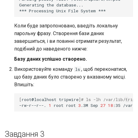
Generating
the
database...

***
Processing
Unix
File
System
Коли буде запропоновано, введіть локальну
парольну фразу. Створення бази даних
завершиться, і ви повинні отримати результат,
подібний до наведеного нижче:
Базу даних успішно створено.
Використовуйте команду
, щоб переконатися,
ls
що базу даних було створено у вказаному місці.
Впишіть:
[
root@localhost
tripwire
]
# ls -lh /var/lib/trip
-rw-r--r--.
1
root
root
3
.3M
Sep
27
18
:35
Завдання 3