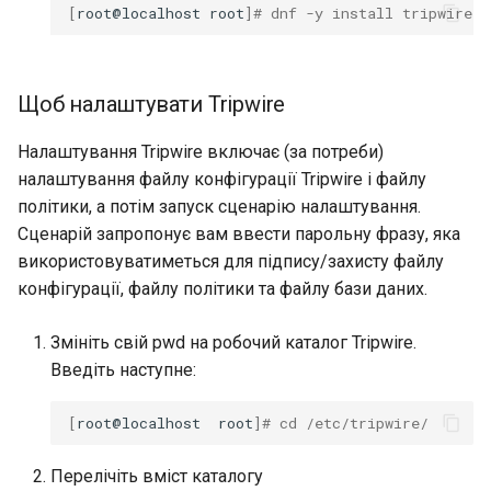
[
root@localhost
root
]
# dnf -y install tripwire
Щоб налаштувати Tripwire
Налаштування Tripwire включає (за потреби)
налаштування файлу конфігурації Tripwire і файлу
політики, а потім запуск сценарію налаштування.
Сценарій запропонує вам ввести парольну фразу, яка
використовуватиметься для підпису/захисту файлу
конфігурації, файлу політики та файлу бази даних.
Змініть свій pwd на робочий каталог Tripwire.
Введіть наступне:
[
root@localhost
root
]
# cd /etc/tripwire/
Перелічіть вміст каталогу