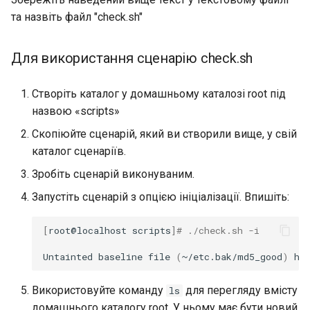
та назвіть файл "check.sh"
Для використання сценарію check.sh
Створіть каталог у домашньому каталозі root під
назвою «scripts»
Скопіюйте сценарій, який ви створили вище, у свій
каталог сценаріїв.
Зробіть сценарій виконуваним.
Запустіть сценарій з опцією ініціалізації. Впишіть:
[
root@localhost
scripts
]
# ./check.sh -i
Untainted
baseline
file
(
~/etc.bak/md5_good
)
ha
Використовуйте команду
для перегляду вмісту
ls
домашнього каталогу root. У ньому має бути новий