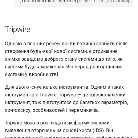
[
root@localhost
scripts
]
# sdiff -s /etc/kdump.co
Tripwire
Однією з перших речей, які ви повинні зробити після
створення будь-якої нової системи, є отримання
знімка завідомо доброго стану системи до того, як
система буде «заражена» або перед розгортанням
системи у виробництві.
Для цього існує кілька інструментів. Одним з таких
інструментів є Tripwire. Tripwire — це вдосконалений
інструмент, тож підготуйтеся до багатьох параметрів,
синтаксису, особливостей і перемикачів.
Tripwire можна розглядати як форму системи
виявлення вторгнень на основі хоста (IDS). Він