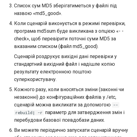
Для оновлення бази
Список сум MD5 зберігатиметься у файлі під
даних
Package Management
назвою «md5_good».
Коли сценарій виконується в режимі перевірки,
Файл конфігурації Tripwire
Встановлення Rocky Linux
програма md5sum буде викликана з опцією «- -
10
check», щоб перевірити поточні суми MD5 за
ДОДАТКОВІ ВПРАВИ
вказаним списком (файл md5_good).
Rocky Linux 10 (Red Quartz)
Сценарій роздрукує вихідні дані перевірки у
– Мінімальні вимоги до
обладнання
стандартний вихідний файл і надішле копію
результату електронною поштою
Proxies
суперкористувачу.
Кожного разу, коли вносяться зміни (законні чи
Repositories
незаконні) до конфігураційних файлів у /etc,
сценарій можна викликати за допомогою
--
Security
параметр для затвердження змін і
rebuild| -r
перебудови базової псевдобази даних.
Troubleshooting
Ви можете періодично запускати сценарій вручну