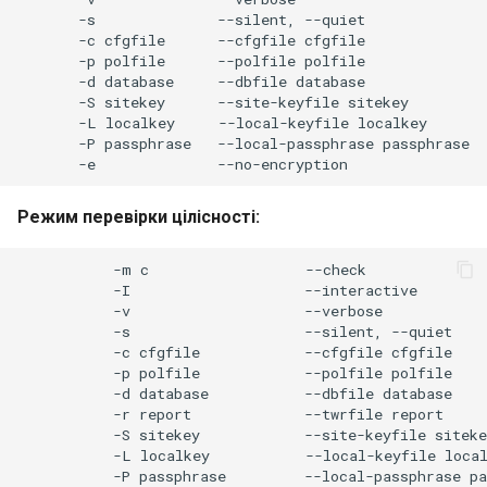
-s
--silent,
-c
cfgfile
--cfgfile
-p
polfile
--polfile
-d
database
--dbfile
-S
sitekey
--site-keyfile
-L
localkey
--local-keyfile
-P
passphrase
--local-passphrase
-e
Режим перевірки цілісності:
-m
c
-I
-v
-s
--silent,
-c
cfgfile
--cfgfile
-p
polfile
--polfile
-d
database
--dbfile
-r
report
--twrfile
-S
sitekey
--site-keyfile
-L
localkey
--local-keyfile
-P
passphrase
--local-passphrase