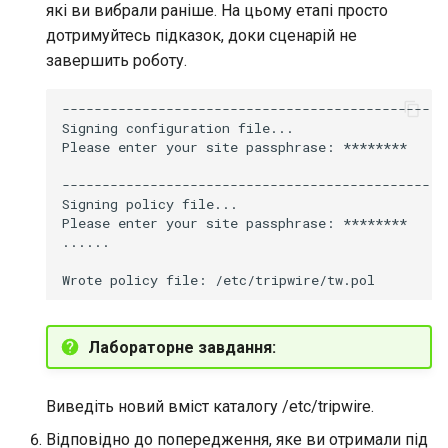
які ви вибрали раніше. На цьому етапі просто
дотримуйтесь підказок, доки сценарій не
завершить роботу.
----------------------------------------------

Signing
configuration
file...

Please
enter
your
site
passphrase:
********

----------------------------------------------

Signing
policy
file...

Please
enter
your
site
passphrase:
********

......

Wrote
policy
file:
Лабораторне завдання:
Виведіть новий вміст каталогу /etc/tripwire.
Відповідно до попередження, яке ви отримали під