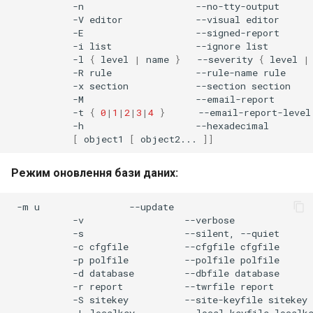
-n
-V
editor
--visual
-E
-i
list
--ignore
-l
{
level
|
name
}
--severity
{
level
|
-R
rule
--rule-name
-x
section
--section
-M
-t
{
0
|
1
|
2
|
3
|
4
}
--email-report-level
-h
[
object1
[
object2...
]]
Режим оновлення бази даних:
-m
u
-v
-s
--silent,
-c
cfgfile
--cfgfile
-p
polfile
--polfile
-d
database
--dbfile
-r
report
--twrfile
-S
sitekey
--site-keyfile
-L
localkey
--local-keyfile