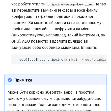
час роботи утиліти
, тепер
tripwire-setup-keyfiles
ви перемістите звичайні текстові версії файлу
конфігурації та файлів політики з локальної
системи. Ви можете зберегти їх на зовнішньому
носії видалення або зашифрувати на місці
(використовуючи, наприклад, такий інструмент, як
GPG), АБО повністю видалити їх, якщо ви
відчуваєте себе особливо сміливим. Впишіть:
[
root@localhost
tripwire
]
# mkdir /root/tripwire
Примітка
Може бути корисно зберігати версії з простим
текстом у безпечному місці, якщо ви забудете свої
парольні фрази. Тоді ви завжди можете повторно
запустити
на основі
tripwire-setup-keyfiles