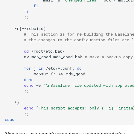
fi
fi
;;
-r
|
--rebuild
)
# This section is for re-building the Baselin
# the changes to the configuration files are l
cd
mv
md5_good
md5_good.bak
# make a backup copy
for
j
in
/etc/*.conf
;
do
md5sum
$j
>>
done
echo
-e
"\nBaseline file updated with approve
;;
*
)
echo
"This script accepts: only ( -i|--initia
;;
esac
Збережіть наведений вище текст у текстовому файлі