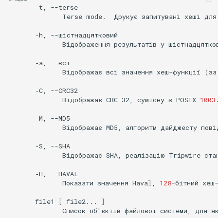
‐t,
Terse
mode.
Друкує
запитувані
хеші
для
‐h,
Відображення
результатів
у
шістнадцятко
‐a,
Відображає
всі
значення
хеш-функції
(
за
‐C,
Відображає
CRC-32,
сумісну
з
POSIX
1003
‐M,
Відображає
MD5,
алгоритм
дайджесту
пові
‐S,
Відображає
SHA,
реалізацію
Tripwire
ста
‐H,
Показати
значення
Haval,
128
-бітний
хеш-
file1
[
file2...
]
Список
об
'
єктів
файлової
системи,
для
я