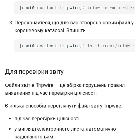
[
root@localhost
tripwire
]
# tripwire -m c -r /roo
Переконайтеся, що для вас створено новий файл у
кореневому каталозі. Впишіть:
[
root@localhost
tripwire
]
# ls -l /root/tripwire_
Для перевірки звіту
Файли звітів Tripwire — це збірка порушень правил,
виявлених під час перевірки цілісності.
Є кілька способів переглянути файл звіту Tripwire:
під час перевірки цілісності
у вигляді електронного листа, автоматично
надісланого вам