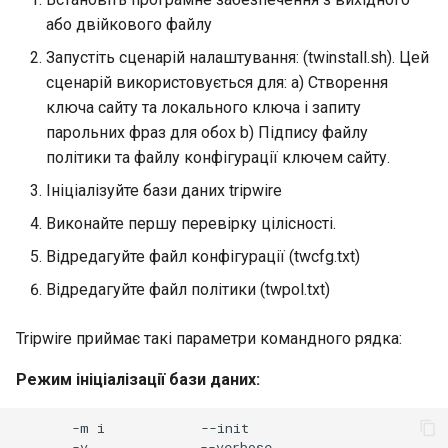
або двійкового файлу
Запустіть сценарій налаштування: (twinstall.sh). Цей
сценарій використовується для: a) Створення
ключа сайту та локального ключа і запиту
парольних фраз для обох b) Підпису файлу
політики та файлу конфігурації ключем сайту.
Ініціалізуйте бази даних tripwire
Виконайте першу перевірку цілісності.
Відредагуйте файл конфігурації (twcfg.txt)
Відредагуйте файл політики (twpol.txt)
Tripwire приймає такі параметри командного рядка:
Режим ініціалізації бази даних:
-m
i
-v