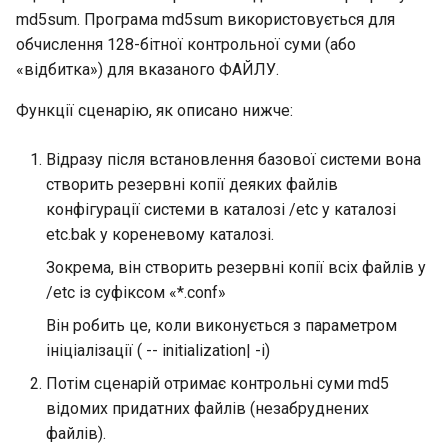
Лабораторна робота 9:
Частина 5.1 HAProxy
md5sum. Програма md5sum використовується для
Valuta
Щоб запустити перевірку
Центри сертифікації SSH 
Журнал змін 8
Завантаження робочих
обчислення 128-бітної контрольної суми (або
цілісності
підписування ключів
Editors
bash - колір рядка
Керування журналами
вузлів Kubernetes
Частина 5.2 Varnish
«відбитка») для вказаного ФАЙЛУ.
Для перевірки звіту
Зміцнення підрозділів
Email
Служба Systemd – сценарій
Функції сценарію, як описано нижче:
Лабораторна робота 10:
Частина 5.3 Squid
Systemd
Python
Налаштування kubectl для
Для перегляду звітів
File Sharing Services
Відразу після встановлення базової системи вона
віддаленого доступу
Частина 5.3 Squid
електронною поштою
WireGuard VPN
Перевіка сумісності ЦП
створить резервні копії деяких файлів
Hardware
конфігурації системи в каталозі /etc у каталозі
Лабораторна робота 11:
Частина 6. Поштові
Тонка настройка Tripwire
torsocks - Маршрут трафіку
Надання мережевих
etc.bak у кореневому каталозі.
сервери
через Tor/SOCKS5
Interoperability
маршрутів Pod
Оновлення файлу
Зокрема, він створить резервні копії всіх файлів у
Частина 7 Висока
політики
ISOs
/etc із суфіксом «*.conf»
Лабораторна робота 12:
доступність
Він робить це, коли виконується з параметром
Smoke Test
Для точного
Kernel
ініціалізації ( -- initialization| -i)
налаштування Tripwire
Лабораторна робота 13:
Потім сценарій отримає контрольні суми md5
Mirror Management
Очищення
відомих придатних файлів (незабруднених
Оновлення бази даних
файлів).
Network