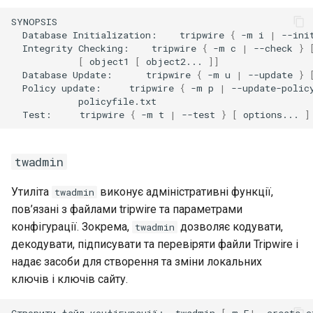
Database
Initialization:
tripwire
{
-m
i
|
--ini
Integrity
Checking:
tripwire
{
-m
c
|
--check
}
[
object1
[
object2...
]]
Database
Update:
tripwire
{
-m
u
|
--update
}
Policy
update:
tripwire
{
-m
p
|
--update-polic
Test:
tripwire
{
-m
t
|
--test
}
[
options...
]
twadmin
Утиліта
виконує адміністративні функції,
twadmin
пов’язані з файлами tripwire та параметрами
конфігурації. Зокрема,
дозволяє кодувати,
twadmin
декодувати, підписувати та перевіряти файли Tripwire і
надає засоби для створення та зміни локальних
ключів і ключів сайту.
Створити
файл
конфігурації:
twadmin
[
-m
F
|
--create-c