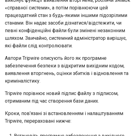
виконує функції виявлення вторгнень, роблячи знімок
«справної системи», а потім порівнюючи цей
працездатний стан з будь-якими іншими підозрілими
станами. Він надає засоби дізнатися/відстежити, чи
певні конфіденційні файли були змінені незаконним
шляхом. Звичайно, системний адміністратор вирішує,
які файли слід контролювати.
Автори Tripwire описують його як програмне
забезпечення безпеки з відкритим вихідним кодом,
виявлення вторгнень, оцінки збитків і відновлення та
криміналістику.
Tripwire порівнює новий підпис файлу з підписом,
отриманим під час створення бази даних.
Кроки, пов’язані зі встановленням і налаштуванням
Tripwire, перераховані нижче:
Встановіть програмне забезпечення з вихідного