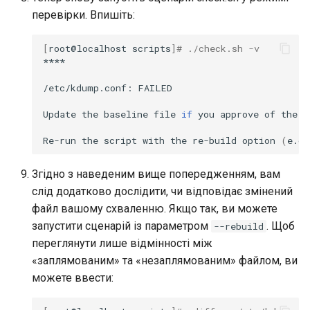
перевірки. Впишіть:
[
root@localhost
scripts
]
# ./check.sh -v
****

/etc/kdump.conf:
FAILED

Update
the
baseline
file
if
you
approve
of
the
c
Re-run
the
script
with
the
re-build
option
(
e.g.
Згідно з наведеним вище попередженням, вам
слід додатково дослідити, чи відповідає змінений
файл вашому схваленню. Якщо так, ви можете
запустити сценарій із параметром
. Щоб
--rebuild
переглянути лише відмінності між
«заплямованим» та «незаплямованим» файлом, ви
можете ввести: