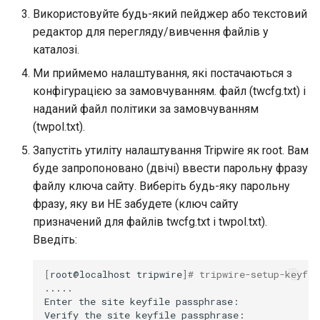
Використовуйте будь-який пейджер або текстовий
редактор для перегляду/вивчення файлів у
каталозі.
Ми приймемо налаштування, які постачаються з
конфігурацією за замовчуванням. файл (twcfg.txt) і
наданий файл політики за замовчуванням
(twpol.txt).
Запустіть утиліту налаштування Tripwire як root. Вам
буде запропоновано (двічі) ввести парольну фразу
файлу ключа сайту. Виберіть будь-яку парольну
фразу, яку ви НЕ забудете (ключ сайту
призначений для файлів twcfg.txt і twpol.txt).
Введіть:
[
root@localhost
tripwire
]
# tripwire-setup-keyfil
.....

Enter
the
site
keyfile
passphrase:

Verify
the
site
keyfile
passphrase:
