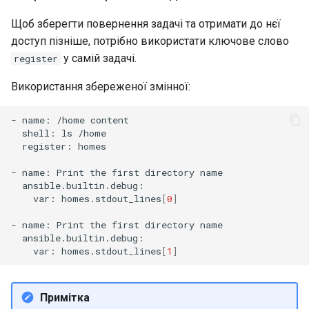
Щоб зберегти повернення задачі та отримати до нєї
доступ пізніше, потрібно використати ключове слово
у самій задачі.
register
Використання збереженої змінної:
-
name:
/home
shell:
ls
register:
homes

-
name:
Print
the
first
directory
var:
homes.stdout_lines
[
0
]
-
name:
Print
the
first
directory
var:
homes.stdout_lines
[
1
]
Примітка