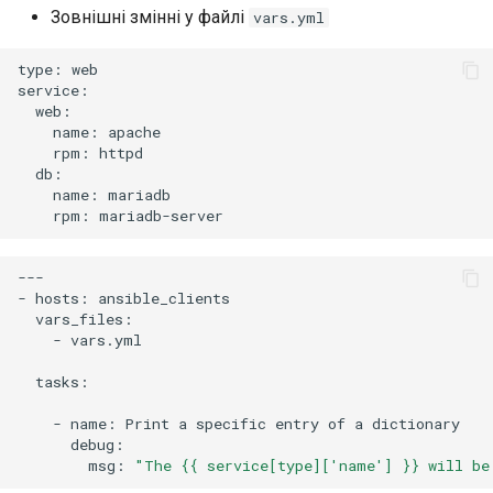
Зовнішні змінні у файлі
vars.yml
type:
web

name:
rpm:
name:
rpm:
---

-
hosts:
-
vars.yml

tasks:

-
name:
Print
a
specific
entry
of
a
msg:
"The {{ service[type]['name'] }} will be