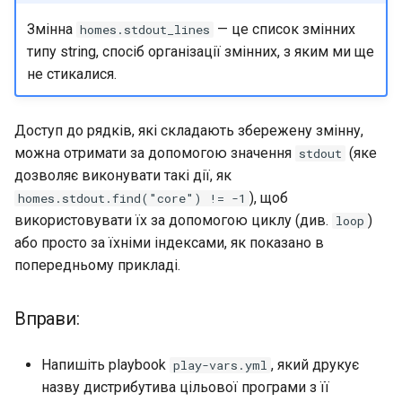
Змінна
— це список змінних
homes.stdout_lines
типу string, спосіб організації змінних, з яким ми ще
не стикалися.
Доступ до рядків, які складають збережену змінну,
можна отримати за допомогою значення
(яке
stdout
дозволяє виконувати такі дії, як
), щоб
homes.stdout.find("core") != -1
використовувати їх за допомогою циклу (див.
)
loop
або просто за їхніми індексами, як показано в
попередньому прикладі.
Вправи:
Напишіть playbook
, який друкує
play-vars.yml
назву дистрибутива цільової програми з її