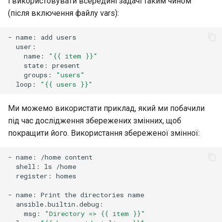
і використовувати всередині задачі таким чином
(після включення файлу vars):
-
name:
add
name:
"{{ item }}"
state:
groups:
"users"
loop:
"{{ users }}"
Ми можемо використати приклад, який ми побачили
під час дослідження збережених змінних, щоб
покращити його. Використання збереженої змінної:
-
name:
/home
shell:
ls
register:
homes

-
name:
Print
the
directories
msg:
"Directory => {{ item }}"