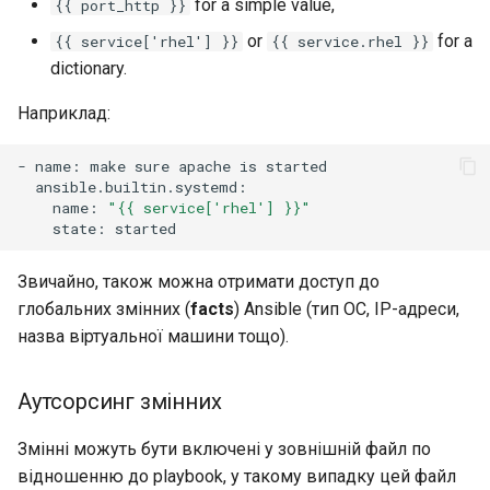
for a simple value,
{{ port_http }}
Virtualization
or
for a
{{ service['rhel'] }}
{{ service.rhel }}
Web
dictionary.
Наприклад:
-
name:
make
sure
apache
is
name:
"{{ service['rhel'] }}"
state:
Звичайно, також можна отримати доступ до
глобальних змінних (
facts
) Ansible (тип ОС, IP-адреси,
назва віртуальної машини тощо).
Аутсорсинг змінних
Змінні можуть бути включені у зовнішній файл по
відношенню до playbook, у такому випадку цей файл