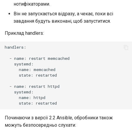
нотифікаторами.
Він не запускається відразу, а чекає, поки всі
завдання будуть виконані, щоб запуститися.
Приклад handlers:
handlers:

-
name:
restart
name:
state:
restarted

-
name:
restart
name:
state:
Починаючи з версії 2.2 Ansible, обробники також
можуть безпосередньо слухати: