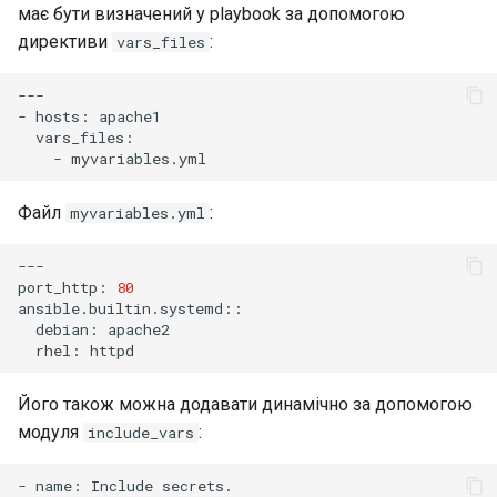
має бути визначений у playbook за допомогою
директиви
:
vars_files
---

-
hosts:
-
Файл
:
myvariables.yml
---

port_http:
80
debian:
rhel:
Його також можна додавати динамічно за допомогою
модуля
:
include_vars
-
name:
Include