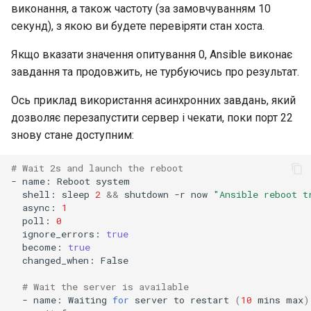
виконання, а також частоту (за замовчуванням 10
секунд), з якою ви будете перевіряти стан хоста.
Якщо вказати значення опитування 0, Ansible виконає
завдання та продовжить, не турбуючись про результат.
Ось приклад використання асинхронних завдань, який
дозволяє перезапустити сервер і чекати, поки порт 22
знову стане доступним:
# Wait 2s and launch the reboot
-
name:
Reboot
shell:
sleep
2
&&
shutdown
-r
now
"Ansible reboot t
async:
1
poll:
0
ignore_errors:
true
become:
true
changed_when:
False

# Wait the server is available
-
name:
Waiting
for
server
to
restart
(
10
mins
max
)