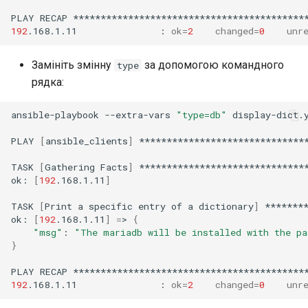
PLAY
RECAP
192
.168.1.11
:
ok
=
2
changed
=
0
unr
Замініть змінну
за допомогою командного
type
рядка:
ansible-playbook
--extra-vars
"type=db"
display-dict.y
PLAY
[
ansible_clients
]
*******************************
TASK
[
Gathering
Facts
]
*******************************
ok:
[
192
.168.1.11
]
TASK
[
Print
a
specific
entry
of
a
dictionary
]
********
ok:
[
192
.168.1.11
]
=
>
{
"msg"
:
"The mariadb will be installed with the pa
}
PLAY
RECAP
192
.168.1.11
:
ok
=
2
changed
=
0
unr