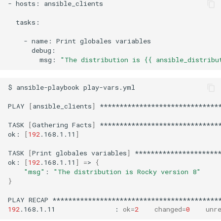
-
hosts:
ansible_clients

tasks:

-
name:
Print
globales
msg:
"The distribution is {{ ansible_distribu
$
ansible-playbook
play-vars.yml

PLAY
[
ansible_clients
]
*******************************
TASK
[
Gathering
Facts
]
*******************************
ok:
[
192
.168.1.11
]
TASK
[
Print
globales
variables
]
**********************
ok:
[
192
.168.1.11
]
=
>
{
"msg"
:
"The distribution is Rocky version 8"
}
PLAY
RECAP
192
.168.1.11
:
ok
=
2
changed
=
0
unr