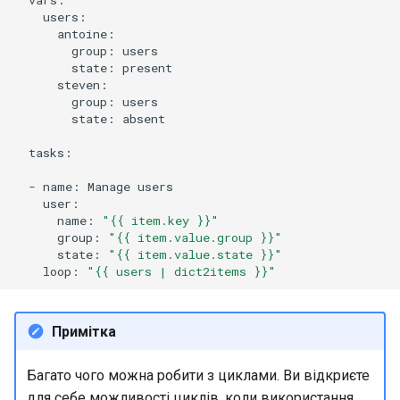
group:
state:
group:
state:
absent

tasks:

-
name:
Manage
name:
"{{ item.key }}"
group:
"{{ item.value.group }}"
state:
"{{ item.value.state }}"
loop:
"{{ users | dict2items }}"
Примітка
Багато чого можна робити з циклами. Ви відкриєте
для себе можливості циклів, коли використання