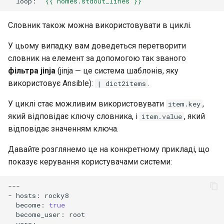
loop:
"{{ homes.stdout_lines }}"
Словник також можна використовувати в циклі.
У цьому випадку вам доведеться перетворити
словник на елемент за допомогою так званого
фільтра jinja
(jinja — це система шаблонів, яку
використовує Ansible):
.
| dict2items
У циклі стає можливим використовувати
,
item.key
який відповідає ключу словника, і
, який
item.value
відповідає значенням ключа.
Давайте розглянемо це на конкретному прикладі, що
показує керування користувачами системи:
---

-
hosts:
become:
true
become_user: