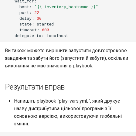
host:
"{{ inventory_hostname }}"
port:
22
delay:
30
state:
timeout:
600
delegate_to:
Ви також можете вирішити запустити довгострокове
завдання та забути його (запустити й забути), оскільки
виконання не має значення в playbook.
Результати вправ
Напишіть playbook `play-vars.yml, ', який друкує
назву дистрибутива цільової програми з її
основною версією, використовуючи глобальні
змінні.