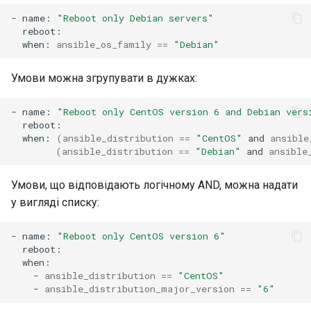
-
name:
"Reboot only Debian servers"
when:
ansible_os_family
==
"Debian"
Умови можна згрупувати в дужках:
-
name:
"Reboot only CentOS version 6 and Debian vers
when:
(
ansible_distribution
==
"CentOS"
and
ansible
(
ansible_distribution
==
"Debian"
and
ansible
Умови, що відповідають логічному AND, можна надати
у вигляді списку:
-
name:
"Reboot only CentOS version 6"
-
ansible_distribution
==
"CentOS"
-
ansible_distribution_major_version
==
"6"