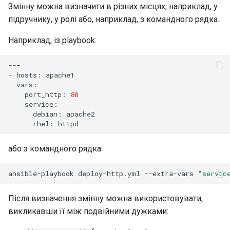
Змінну можна визначити в різних місцях, наприклад, у
підручнику, у ролі або, наприклад, з командного рядка.
Package Management
Наприклад, із playbook:
Встановлення Rocky Linux
10
---

-
hosts:
Rocky Linux 10 (Red Quartz)
port_http:
80
– Мінімальні вимоги до
обладнання
debian:
rhel:
Proxies
або з командного рядка:
Repositories
ansible-playbook
deploy-http.yml
--extra-vars
"servic
Security
Після визначення змінну можна використовувати,
Troubleshooting
викликавши її між подвійними дужками: