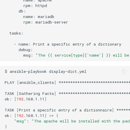
name:
rpm:
name:
rpm:
mariadb-server

tasks:

-
name:
Print
a
specific
entry
of
a
msg:
"The {{ service[type]['name'] }} will be
$
ansible-playbook
display-dict.yml

PLAY
[
ansible_clients
]
*******************************
TASK
[
Gathering
Facts
]
*******************************
ok:
[
192
.168.1.11
]
TASK
[
Print
a
specific
entry
of
a
dictionnaire
]
*****
ok:
[
192
.168.1.11
]
=
>
{
"msg"
:
"The apache will be installed with the pac
}