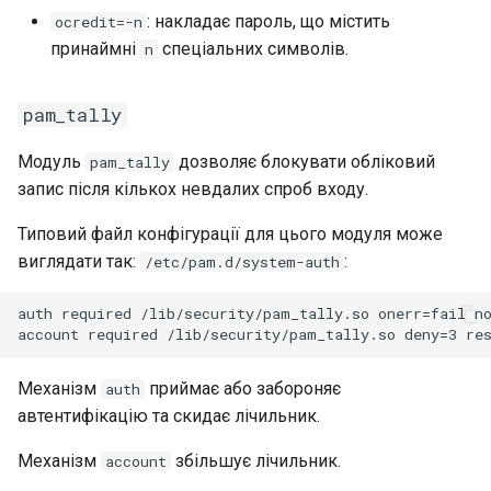
: накладає пароль, що містить
ocredit=-n
принаймні
спеціальних символів.
n
pam_tally
Модуль
дозволяє блокувати обліковий
pam_tally
запис після кількох невдалих спроб входу.
Типовий файл конфігурації для цього модуля може
виглядати так:
:
/etc/pam.d/system-auth
auth required /lib/security/pam_tally.so onerr=fail no
Механізм
приймає або забороняє
auth
автентифікацію та скидає лічильник.
Механізм
збільшує лічильник.
account