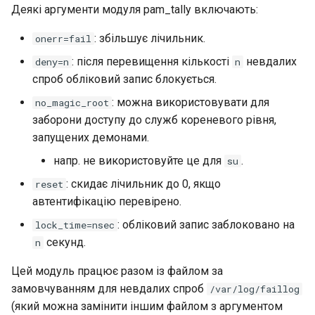
Деякі аргументи модуля pam_tally включають:
: збільшує лічильник.
onerr=fail
: після перевищення кількості
невдалих
deny=n
n
спроб обліковий запис блокується.
: можна використовувати для
no_magic_root
заборони доступу до служб кореневого рівня,
запущених демонами.
напр. не використовуйте це для
.
su
: скидає лічильник до 0, якщо
reset
автентифікацію перевірено.
: обліковий запис заблоковано на
lock_time=nsec
секунд.
n
Цей модуль працює разом із файлом за
замовчуванням для невдалих спроб
/var/log/faillog
(який можна замінити іншим файлом з аргументом