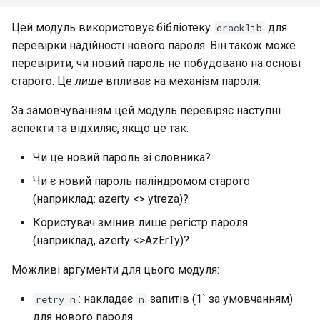
Цей модуль використовує бібліотеку
для
cracklib
перевірки надійності нового пароля. Він також може
перевірити, чи новий пароль не побудовано на основі
старого. Це
лише
впливає на механізм пароля.
За замовчуванням цей модуль перевіряє наступні
аспекти та відхиляє, якщо це так:
Чи це новий пароль зі словника?
Чи є новий пароль паліндромом старого
(наприклад: azerty <> ytreza)?
Користувач змінив лише регістр пароля
(наприклад, azerty <>AzErTy)?
Можливі аргументи для цього модуля:
: накладає
запитів (1` за умовчанням)
retry=n
n
для нового пароля.