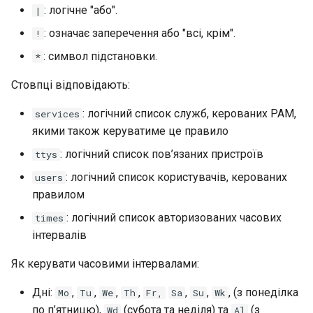
: логічне "або".
|
: означає заперечення або "всі, крім".
!
: символ підстановки.
*
Стовпці відповідають:
: логічний список служб, керованих PAM,
services
якими також керуватиме це правило
: логічний список пов’язаних пристроїв
ttys
: логічний список користувачів, керованих
users
правилом
: логічний список авторизованих часових
times
інтервалів
Як керувати часовими інтервалами:
Дні:
,
,
,
,
,
,
, (з понеділка
Mo
Tu
We
Th
Fr,
Sa
Su
Wk
по п’ятницю),
(субота та неділя) та
(з
Wd
Al