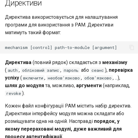
Директиви
Директива використовується для налаштування
програми для використання з PAM. Директиви
матимуть такий формат:
Директива
(повний рядок) складається з
механізму
(
,
,
або
),
перевірка
auth
обліковий запис
пароль
сеанс
успіху
(
,
,
, ...),
включити
необов'язково
обов'язково
шлях до модуля
та, можливо,
аргументи
(наприклад,
).
revoke
Кожен файл конфігурації PAM містить набір директив.
Директиви інтерфейсу модуля можна складати або
розміщувати одна на одній. Насправді
порядок, у
якому перераховані модулі, дуже важливий для
процесу автентифікації.