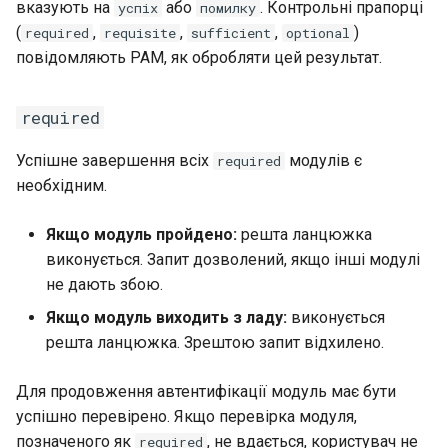
вказують на
або
. Контрольні прапорці
успіх
помилку
(
,
,
,
)
required
requisite
sufficient
optional
повідомляють PAM, як обробляти цей результат.
required
Успішне завершення всіх
модулів є
required
необхідним.
Якщо модуль пройдено:
решта ланцюжка
виконується. Запит дозволений, якщо інші модулі
не дають збою.
Якщо модуль виходить з ладу:
виконується
решта ланцюжка. Зрештою запит відхилено.
Для продовження автентифікації модуль має бути
успішно перевірено. Якщо перевірка модуля,
позначеного як
, не вдається, користувач не
required