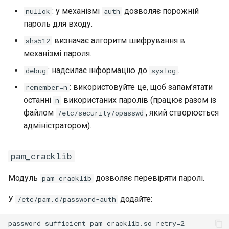
: у механізмі
дозволяє порожній
nullok
auth
пароль для входу.
визначає алгоритм шифрування в
sha512
механізмі пароля.
: надсилає інформацію до
.
debug
syslog
: використовуйте це, щоб запам’ятати
remember=n
останні
використаних паролів (працює разом із
n
файлом
, який створюється
/etc/security/opasswd
адміністратором).
pam_cracklib
Модуль
дозволяє перевіряти паролі.
pam_cracklib
У
додайте:
/etc/pam.d/password-auth