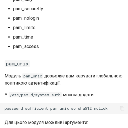
pam_securetty
pam_nologin
pam_limits
pam_time
pam_access
pam_unix
Модуль
дозволяє вам керувати глобальною
pam_unix
політикою автентифікації.
У
можна додати:
/etc/pam.d/system-auth
Для цього модуля можливі аргументи: