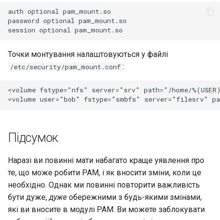
auth optional pam_mount.so

password optional pam_mount.so

Точки монтування налаштовуються у файлі
:
/etc/security/pam_mount.conf
<volume fstype="nfs" server="srv" path="/home/%(USER)
Підсумок
Наразі ви повинні мати набагато краще уявлення про
те, що може робити PAM, і як вносити зміни, коли це
необхідно. Однак ми повинні повторити важливість
бути дуже,
дуже
обережними з будь-якими змінами,
які ви вносите в модулі PAM. Ви можете заблокувати