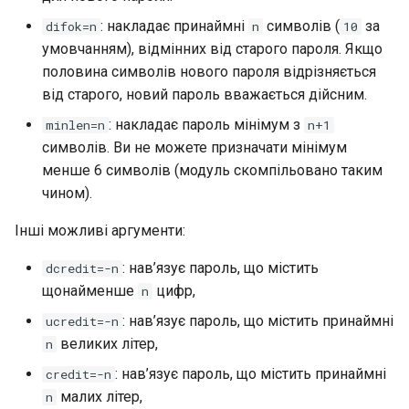
: накладає принаймні
символів (
за
difok=n
n
10
умовчанням), відмінних від старого пароля. Якщо
половина символів нового пароля відрізняється
від старого, новий пароль вважається дійсним.
: накладає пароль мінімум з
minlen=n
n+1
символів. Ви не можете призначати мінімум
менше 6 символів (модуль скомпільовано таким
чином).
Інші можливі аргументи:
: нав’язує пароль, що містить
dcredit=-n
щонайменше
цифр,
n
: нав’язує пароль, що містить принаймні
ucredit=-n
великих літер,
n
: нав’язує пароль, що містить принаймні
credit=-n
малих літер,
n