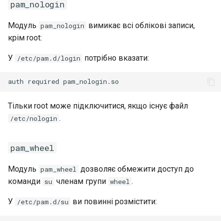
pam_nologin
Модуль
вимикає всі облікові записи,
pam_nologin
крім root:
У
потрібно вказати:
/etc/pam.d/login
Тільки root може підключитися, якщо існує файл
.
/etc/nologin
pam_wheel
Модуль
дозволяє обмежити доступ до
pam_wheel
команди
членам групи
.
su
wheel
У
ви повинні розмістити:
/etc/pam.d/su