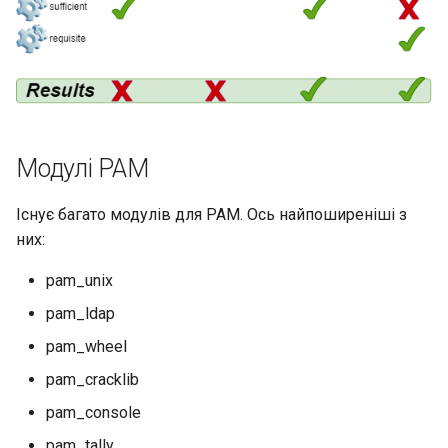
Модулі PAM
Існує багато модулів для PAM. Ось найпоширеніші з
них:
pam_unix
pam_ldap
pam_wheel
pam_cracklib
pam_console
pam_tally