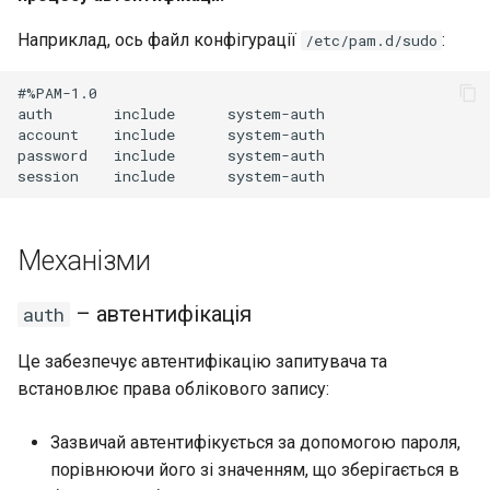
Наприклад, ось файл конфігурації
:
/etc/pam.d/sudo
#%PAM-1.0

auth       include      system-auth

account    include      system-auth

password   include      system-auth

Механізми
– автентифікація
auth
Це забезпечує автентифікацію запитувача та
встановлює права облікового запису:
Зазвичай автентифікується за допомогою пароля,
порівнюючи його зі значенням, що зберігається в