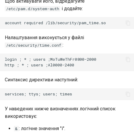
Щоб активувати його, відредагуйте
і додайте:
/etc/pam.d/system-auth
Налаштування виконується у файлі
:
/etc/security/time.conf
login ; * ; users ;MoTuWeThFr0800-2000

Синтаксис директиви наступний:
У наведених нижче визначеннях логічний список
використовує:
: логічне значення "і".
&