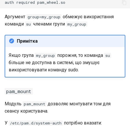
Аргумент
обмежує використання
group=my_group
команди
членами групи
su
my_group
Примітка
Якщо група
порожня, то команда
my_group
su
більше не доступна в системі, що змушує
використовувати команду sudo.
pam_mount
Модуль
дозволяє монтувати том для
pam_mount
сеансу користувача.
У
потрібно вказати:
/etc/pam.d/system-auth