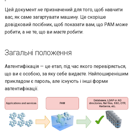
Лабораторна робота 9:
Частина 5.1 HAProxy
Valuta
Висновок
Журнал змін 8
Цей документ
не
призначений для того, щоб навчити
Завантаження робочих
bash - колір рядка
Керування журналами
вас, як саме загартувати машину. Це скоріше
вузлів Kubernetes
Частина 5.2 Varnish
Модулі PAM
довідковий посібник, щоб показати вам, що PAM
може
Служба Systemd – сценарій
робити, а не те, що ви
маєте робити
.
Лабораторна робота 10:
Частина 5.3 Squid
Python
pam_unix
Налаштування kubectl дл
віддаленого доступу
Частина 5.3 Squid
Перевіка сумісності ЦП
pam_cracklib
Загальні положення
Лабораторна робота 11:
Частина 6. Поштові
torsocks - Маршрут трафіку
pam_tally
Автентифікація — це етап, під час якого перевіряється,
Надання мережевих
сервери
через Tor/SOCKS5
що ви є особою, за яку себе видаєте. Найпоширенішим
маршрутів Pod
pam_time
прикладом є пароль, але існують і інші форми
Частина 7 Висока
автентифікації.
Лабораторна робота 12:
доступність
pam_nologin
Smoke Test
pam_wheel
Лабораторна робота 13:
Очищення
pam_mount