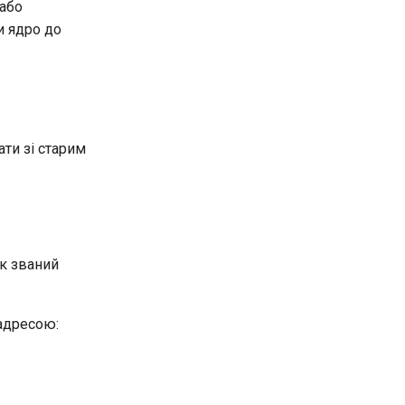
 або
и ядро до
ти зі старим
ак званий
-адресою: