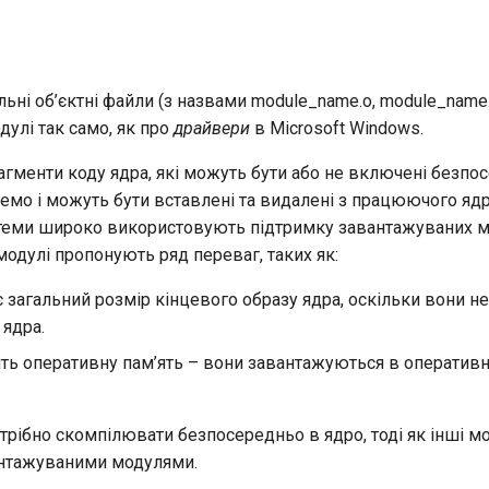
льні об’єктні файли (з назвами module_name.o, module_name.
улі так само, як про
драйвери
в Microsoft Windows.
агменти коду ядра, які можуть бути або не включені безпо
емо і можуть бути вставлені та видалені з працюючого ядр
истеми широко використовують підтримку завантажуваних м
одулі пропонують ряд переваг, таких як:
загальний розмір кінцевого образу ядра, оскільки вони не
 ядра.
ть оперативну пам’ять – вони завантажуються в оперативн
трібно скомпілювати безпосередньо в ядро, тоді як інші м
нтажуваними модулями.