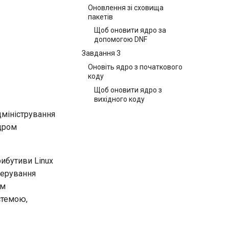
Оновлення зі сховища
пакетів
Щоб оновити ядро за
допомогою DNF
Завдання 3
Оновіть ядро з початкового
коду
Щоб оновити ядро з
вихідного коду
дміністрування
ядром
рибутиви Linux
 керування
им
стемою,