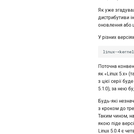
Як уже згадувал
дистрибутиви і
оновлення або 
У різних версія
linux-<kernel
Поточна конвенц
як «Linux 5.x»
з цієї серії буде
5.1.0), за нею бу
Будь-які незнач
з кроком до тр
Таким чином, на
якою піде версія
Linux 5.0.4 є че