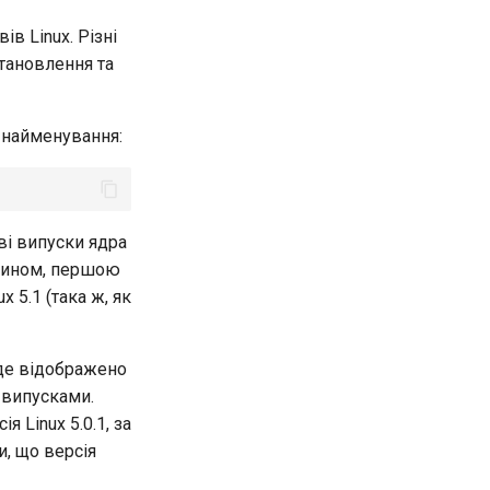
в Linux. Різні
тановлення та
о найменування:
)
ві випуски ядра
 чином, першою
ux 5.1 (така ж, як
уде відображено
 випусками.
 Linux 5.0.1, за
и, що версія