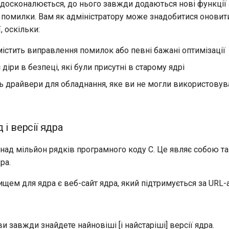
вдосконалюється, до нього завжди додаються нові функції
помилки. Вам як адміністратору може знадобитися оновит
, оскільки:
істить виправлення помилок або певні бажані оптимізації
 діри в безпеці, які були присутні в старому ядрі
ь драйвери для обладнання, яке ви не могли використовува
 і версії ядра
онад мільйон рядків програмного коду C. Це являє собою т
ра.
щем для ядра є веб-сайт ядра, який підтримується за URL
ви завжди знайдете найновіші [і найстаріші] версії ядра.