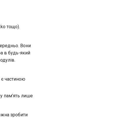
ko тощо).
середньо. Вони
а в будь-який
одулів.
 є частиною
у пам’ять лише
ожна зробити