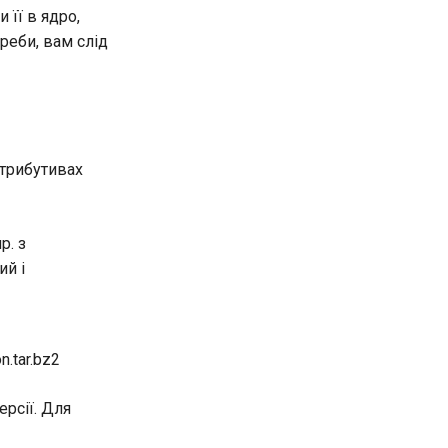
її в ядро,
реби, вам слід
стрибутивах
р. з
ий і
.tar.bz2
рсії. Для