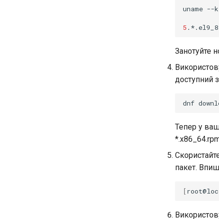
uname
--k
5
.*.el9_8
Занотуйте н
Використов
доступний з
dnf
downl
Тепер у ва
*.x86_64.rpm
Скористайт
пакет. Впиш
[
root@loc
Використов