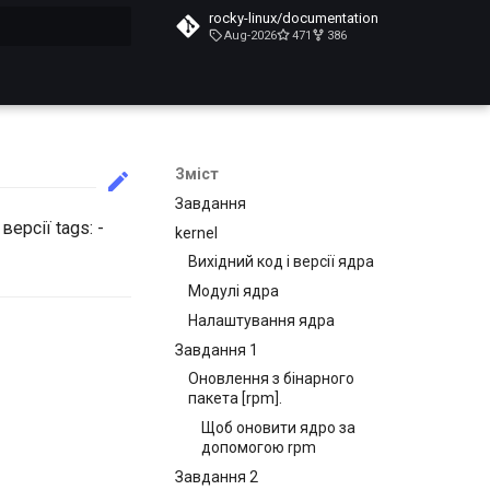
rocky-linux/documentation
Aug-2026
471
386
почато
Зміст
Завдання
версії tags: -
kernel
Вихідний код і версії ядра
Модулі ядра
Налаштування ядра
Завдання 1
Оновлення з бінарного
пакета [rpm].
Щоб оновити ядро за
допомогою rpm
Завдання 2