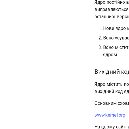
Ядро постійно 
Лабораторна робота 7:
виправляються 
Завантаження кластера etcd
останньої версії
Лабораторна робота 8:
Запуск Kubernetes Control
Plane
Нове ядро м
Лабораторна робота 9:
Воно усуває
Завантаження робочих
вузлів Kubernetes
Воно містит
Лабораторна робота 10:
ядром.
Налаштування kubectl для
віддаленого доступу
Вихідний код
Лабораторна робота 11:
Надання мережевих
маршрутів Pod
Ядро містить п
Лабораторна робота 12:
вихідний код яд
Smoke Test
Лабораторна робота 13:
Основним схови
Очищення
www.kernel.org
На цьому сайті 