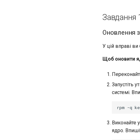
Завдання 
Оновлення з 
У цій вправі в
Щоб оновити я
Переконайте
Запустіть у
системі. Вп
rpm
-q
Виконайте у
ядро. Впиші