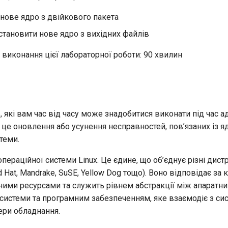
нове ядро з двійкового пакета
встановити нове ядро з вихідних файлів
виконання цієї лабораторної роботи: 90 хвилин
, які вам час від часу може знадобитися виконати під час а
– це оновлення або усунення несправностей, пов’язаних із 
теми.
пераційної системи Linux. Це єдине, що об’єднує різні дист
ed Hat, Mandrake, SuSE, Yellow Dog тощо). Воно відповідає за
ними ресурсами та служить рівнем абстракції між апаратн
системи та програмним забезпеченням, яке взаємодіє з си
ри обладнання.