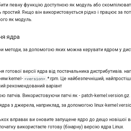
бити певну функцію доступною як модуль або скомпілювати 
 простий. Якщо він використовується рідко і працює за пот
ого як модуль.
ня ядра
три методи, за допомогою яких можна керувати ядром у ди
я готової версії ядра від постачальника дистрибутивів. нап
ям kernel-
.*.rpm. Це найбезпечніший, найпростіш
<version>
ий рекомендований варіант
ю патчів. Використовуючи патчі як - patch-kernel.version.gz.
ядра з джерела, наприклад, за допомогою linux-kernel.version
ькох вправах ви оновите запущене ядро до дещо новішої ве
очатку використаєте готову (бінарну) версію ядра Linux.