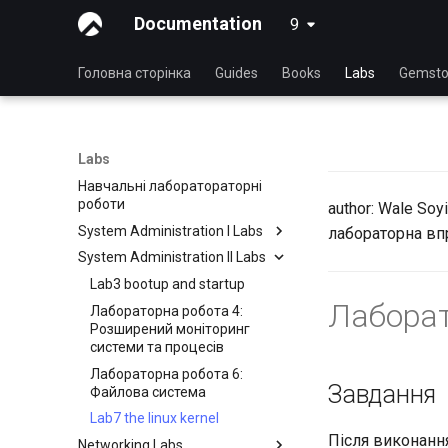
Documentation
9
latest
Головна сторінка
Guides
Books
Labs
Gemsto
Labs
Навчальні лаборатораторні
роботи
author: Wale Soyi
System Administration I Labs
лабораторна впр
System Administration II Labs
Lab3 system utilities
Лабораторна робота 5:
Lab3 bootup and startup
Основи роботи в мережі
Лаборат
Лабораторна робота 4:
Лабораторна робота 6:
Розширений моніторинг
Керування користувачами та
системи та процесів
групами
Лабораторна робота 6:
Завдання
Лабораторна робота 7:
Файлова система
Керування та інсталяція
Lab7 the linux kernel
програмного забезпечення
Після виконання
Networking Labs