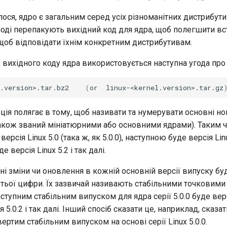
ося, ядро є загальним серед усіх різноманітних дистрибутиві
ноді перепакують вихідний код для ядра, щоб полегшити вс
щоб відповідати їхнім конкретним дистрибутивам.
х вихідного коду ядра використовується наступна угода пр
.version>.tar.bz2
(
or
linux-<kernel.version>.tar.gz
ія полягає в тому, щоб називати та нумерувати основні но
 (також званий мініатюрними або основними ядрами). Таким
 версія Linux 5.0 (така ж, як 5.0.0), наступною буде версія Lin
де версія Linux 5.2 і так далі.
ні зміни чи оновлення в кожній основній версії випуску б
етьої цифри. Їх зазвичай називають стабільними точковими
ступним стабільним випуском для ядра серії 5.0.0 буде версія
 5.0.2 і так далі. Інший спосіб сказати це, наприклад, сказат
твертим стабільним випуском на основі серії Linux 5.0.0.