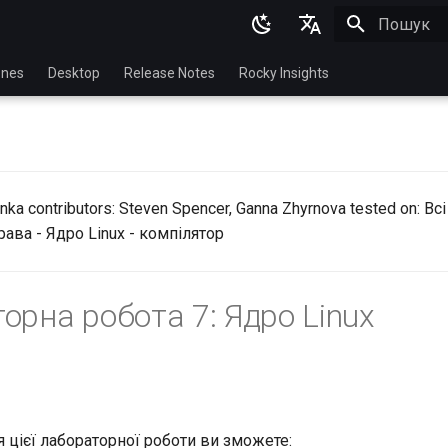
Пошук роз
English
nes
Desktop
Release Notes
Rocky Insights
Ukrainian
Deutsch
Français
nka contributors: Steven Spencer, Ganna Zhyrnova tested on: Всі 
Español
ава - Ядро Linux - компілятор
Italian
日本語
орна робота 7: Ядро Linux
한국어
简体中文
 цієї лабораторної роботи ви зможете: