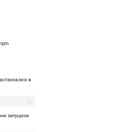
rpm.
з встановлені в
очне запущене