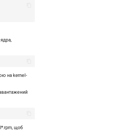
 ядра,
ю на kernel-
завантажений
l*.rpm, щоб