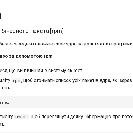
1
бінарного пакета [rpm].
и безпосередньо оновите своє ядро за допомогою програми 
дро за допомогою rpm
ся, що ви ввійшли в систему як root.
тиліту
, щоб отримати список усіх пакетів ядра, які зара
rpm
ишіть:
тиліту
, щоб переглянути деяку інформацію про пот
uname
ть: