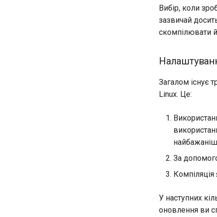
Вибір, коли зро
зазвичай досить
скомпілювати й
Налаштуван
Загалом існує 
Linux. Це:
Використанн
використанн
найбажаніш
За допомого
Компіляція 
У наступних кіл
оновлення ви сп