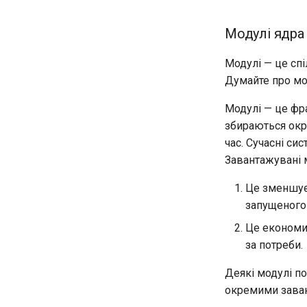
Модулі ядра
Модулі — це спі
Думайте про мод
Модулі — це фр
збираються окр
час. Сучасні с
Завантажувані м
Це зменшує 
запущеного
Це економи
за потреби.
Деякі модулі по
окремими зава