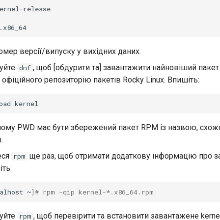
ernel-release

.x86_64
омер версії/випуску у вихідних даних.
уйте
, щоб [обдурити та] завантажити найновіший пакет
dnf
 офіційного репозиторію пакетів Rocky Linux. Впишіть:
oad
шому PWD має бути збережений пакет RPM із назвою, схожо
.
еся
ще раз, щоб отримати додаткову інформацію про 
rpm
іть:
alhost
~
]
# rpm -qip kernel-*.x86_64.rpm
уйте
, щоб перевірити та встановити завантажене kerne
rpm