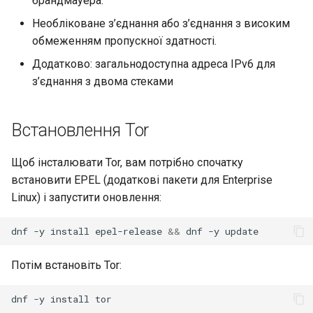
брандмауера.
Лабораторна робота 9:
Частина 5.1 HAProxy
Valuta
Центри сертифікації SSH і
Журнал змін 8
Необліковане з’єднання або з’єднання з високим
Завантаження робочих
підписування ключів
bash - колір рядка
Керування журналами
обмеженням пропускної здатності.
вузлів Kubernetes
Частина 5.2 Varnish
Додатково: загальнодоступна адреса IPv6 для
Зміцнення підрозділів
Служба Systemd – сценарій
Лабораторна робота 10:
з’єднання з двома стеками
Частина 5.3 Squid
Systemd
Python
Налаштування kubectl дл
віддаленого доступу
Частина 5.3 Squid
WireGuard VPN
Перевіка сумісності ЦП
Встановлення Tor
Лабораторна робота 11:
Частина 6. Поштові
torsocks - Маршрут трафіку
Щоб інсталювати Tor, вам потрібно спочатку
Надання мережевих
сервери
через Tor/SOCKS5
встановити EPEL (додаткові пакети для Enterprise
маршрутів Pod
Linux) і запустити оновлення:
Частина 7 Висока
Лабораторна робота 12:
доступність
dnf
-y
install
epel-release
&&
dnf
-y
Smoke Test
Потім встановіть Tor:
Лабораторна робота 13:
Очищення
dnf
-y
install