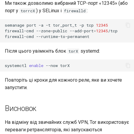
Ми також дозволимо вибраний TCP-порт «12345» (або
порт у
) у SELinux і
:
torrcX
firewalld
semanage
port
-a
-t
tor_port_t
-p
tcp
12345
firewall-cmd
--zone
=
public
--add-port
=
12345
/tcp

firewall-cmd
Після цього увімкніть блок
systemd:
torX
systemctl
enable
--now
Повторіть ці кроки для кожного реле, яке ви хочете
запустити.
Висновок
На відміну від звичайних служб VPN, Tor використовує
переваги ретрансляторів, які запускаються