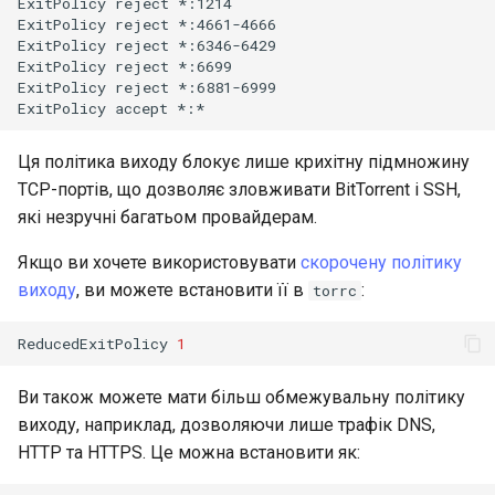
ExitPolicy
reject
*:1214

ExitPolicy
reject
*:4661-4666

ExitPolicy
reject
*:6346-6429

ExitPolicy
reject
*:6699

ExitPolicy
reject
*:6881-6999

ExitPolicy
accept
Ця політика виходу блокує лише крихітну підмножину
TCP-портів, що дозволяє зловживати BitTorrent і SSH,
які незручні багатьом провайдерам.
Якщо ви хочете використовувати
скорочену політику
виходу
, ви можете встановити її в
:
torrc
ReducedExitPolicy
1
Ви також можете мати більш обмежувальну політику
виходу, наприклад, дозволяючи лише трафік DNS,
HTTP та HTTPS. Це можна встановити як: