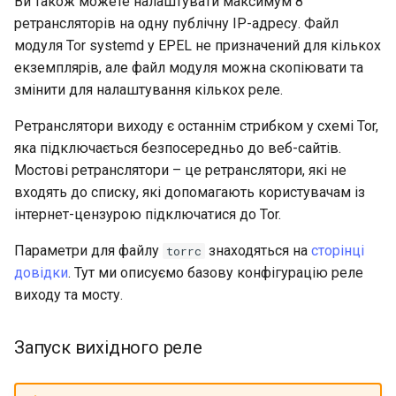
Ви також можете налаштувати максимум 8
ретрансляторів на одну публічну IP-адресу. Файл
модуля Tor systemd у EPEL не призначений для кількох
екземплярів, але файл модуля можна скопіювати та
змінити для налаштування кількох реле.
Ретранслятори виходу є останнім стрибком у схемі Tor,
яка підключається безпосередньо до веб-сайтів.
Мостові ретранслятори – це ретранслятори, які не
входять до списку, які допомагають користувачам із
інтернет-цензурою підключатися до Tor.
Параметри для файлу
знаходяться на
сторінці
torrc
довідки
. Тут ми описуємо базову конфігурацію реле
виходу та мосту.
Запуск вихідного реле