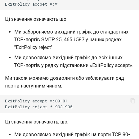
ExitPolicy
accpet
Ці значення означають що
Ми забороняємо вихідний трафік до стандартних
TCP-портів SMTP 25, 465 і 587 у наших рядках
"ExitPolicy reject".
Ми дозволяємо вихідний трафік до всіх інших
TCP-портів у рядку підстановки «ExitPolicy accept».
Ми також можемо дозволити або заблокувати ряд
портів наступним чином:
ExitPolicy
accept
*:80-81

ExitPolicy
reject
Ці значення означають, що:
Ми дозволяємо вихідний трафік на порти TCP 80-