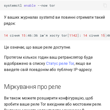
systemctl
enable
--now
У ваших журналах systemd ви повинні отримати такий
рядок:
14
січня
15
:46:36
ім’я
хосту
tor
[
1142
]
:
14
січня
15
:4
Це означає, що ваше реле доступне.
Протягом кількох годин ваш ретранслятор буде
відображено в списку
Статус реле Tor
, якщо ви
введете свій псевдонім або публічну IP-адресу.
Міркування про реле
Ви також можете розширити конфігурацію, щоб
зробити ваше реле Tor вихідним або мостовим реле.