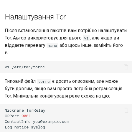
Налаштування Tor
Після встановлення пакетів вам потрібно налаштувати
Tor. Автор використовує для цього
, але якщо ви
vi
віддаєте перевагу
або щось інше, замініть його
nano
в:
vi
Типовий файл
є досить описовим, але може
torrc
бути довгим, якщо вам просто потрібна ретрансляція
Tor. Мінімальна конфігурація реле схожа на цю:
Nickname
TorRelay

ORPort
9001
ContactInfo
you@example.com

Log
notice