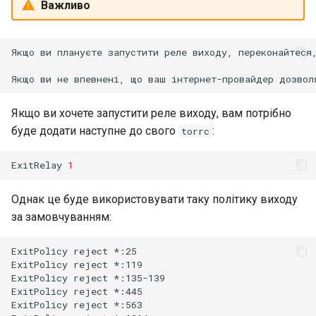
Важливо
Якщо ви плануєте запустити реле виходу, переконайтеся
Якщо ви хочете запустити реле виходу, вам потрібно
буде додати наступне до свого
:
torrc
ExitRelay
1
Однак це буде використовувати таку політику виходу
за замовчуванням:
ExitPolicy
reject
*:25

ExitPolicy
reject
*:119

ExitPolicy
reject
*:135-139

ExitPolicy
reject
*:445

ExitPolicy
reject
*:563
