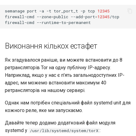
semanage
port
-a
-t
tor_port_t
-p
tcp
12345
firewall-cmd
--zone
=
public
--add-port
=
12345
/tcp

firewall-cmd
Виконання кількох естафет
Як згадувалося раніше, ви можете встановити до 8
ретрансляторів Tor на одну публічну IP-адресу.
Наприклад, якщо у нас є п’ять загальнодоступних IP-
адрес, ми можемо встановити максимум 40
ретрансляторів на нашому сервері.
Однак нам потрібен спеціальний файл systemd unit для
кожного реле, яке ми запускаємо.
Давайте тепер додамо додатковий файл модуля
systemd у
:
/usr/lib/systemd/system/torX