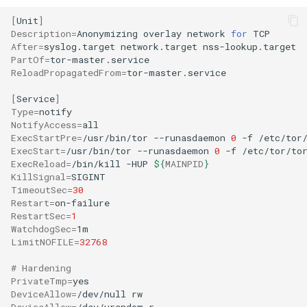
[
Unit
]
Description
=
Anonymizing
overlay
network
for
After
=
syslog.target
network.target
PartOf
=
ReloadPropagatedFrom
=
tor-master.service

[
Service
]
Type
=
NotifyAccess
=
ExecStartPre
=
/usr/bin/tor
--runasdaemon
0
-f
/etc/tor
ExecStart
=
/usr/bin/tor
--runasdaemon
0
-f
/etc/tor/to
ExecReload
=
/bin/kill
-HUP
${
MAINPID
}
KillSignal
=
TimeoutSec
=
30
Restart
=
RestartSec
=
1
WatchdogSec
=
LimitNOFILE
=
32768
# Hardening
PrivateTmp
=
DeviceAllow
=
/dev/null
DeviceAllow
=
/dev/urandom