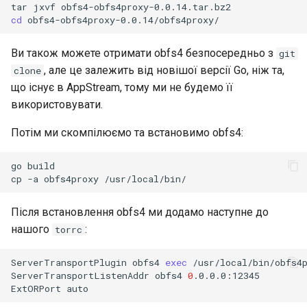
tar
jxvf
cd
Ви також можете отримати obfs4 безпосередньо з
git
, але це залежить від новішої версії Go, ніж та,
clone
що існує в AppStream, тому ми не будемо її
використовувати.
Потім ми скомпілюємо та встановимо obfs4:
go
build

cp
-a
obfs4proxy
Після встановлення obfs4 ми додамо наступне до
нашого
:
torrc
ServerTransportPlugin
obfs4
exec
/usr/local/bin/obfs4p
ServerTransportListenAddr
obfs4
0
.0.0.0:12345

ExtORPort