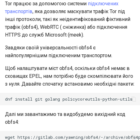
Tor працює за допомогою системи
підключених
транспортів
, яка дозволяє маскувати трафік Tor під
інші протоколи, такі як неідентифікований фіктивний
трафік (obfs4), WebRTC ( сніжинка) або підключення
HTTPS до служб Microsoft (meek).
Завдяки своїй універсальності obfs4 є
найпопулярнішим підключеним транспортом.
Щоб налаштувати міст obfs4, оскільки obfs4 немає в
сховищах EPEL, нам потрібно буде скомпілювати його
з нуля. Давайте спочатку встановимо необхідні пакети:
dnf
install
git
golang
Далі ми завантажимо та видобудемо вихідний код
obfs4:
wget
https://gitlab.com/yawning/obfs4/-/archive/obfs4p