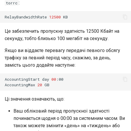
:
torrc
RelayBandwidthRate
12500
Це забезпечить пропускну здатність 12500 Кбайт на
секунду, тобто близько 100 мегабіт на секунду.
Якщо ви віддаєте перевагу передачі певного обсягу
трафіку за певний період часу, скажімо, за день,
замість цього додайте наступне:
AccountingStart
day
00
:00

AccountingMax
20
Ці значення означають, що:
Ваш обліковий період пропускної здатності
починається щодня о 00:00 за системним часом. Ви
також можете змінити «день» на «тиждень» або