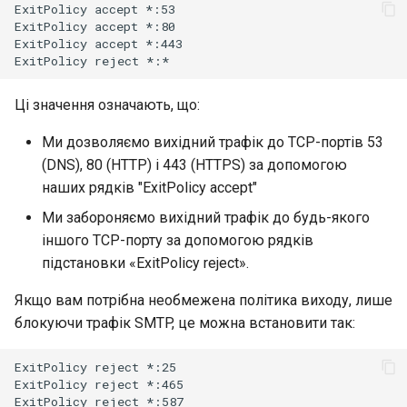
ExitPolicy
accept
*:53

ExitPolicy
accept
*:80

ExitPolicy
accept
*:443

ExitPolicy
reject
Ці значення означають, що:
Ми дозволяємо вихідний трафік до TCP-портів 53
(DNS), 80 (HTTP) і 443 (HTTPS) за допомогою
наших рядків "ExitPolicy accept"
Ми забороняємо вихідний трафік до будь-якого
іншого TCP-порту за допомогою рядків
підстановки «ExitPolicy reject».
Якщо вам потрібна необмежена політика виходу, лише
блокуючи трафік SMTP, це можна встановити так:
ExitPolicy
reject
*:25

ExitPolicy
reject
*:465

ExitPolicy
reject
*:587
