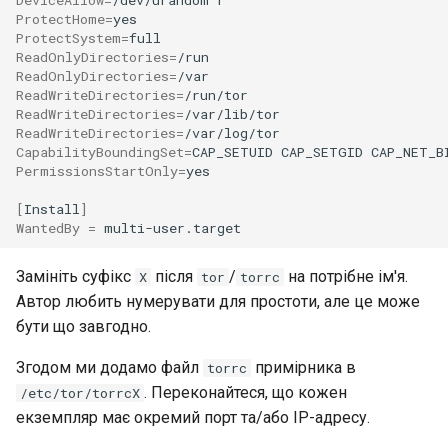
ProtectHome
=
ProtectSystem
=
ReadOnlyDirectories
=
ReadOnlyDirectories
=
ReadWriteDirectories
=
ReadWriteDirectories
=
ReadWriteDirectories
=
CapabilityBoundingSet
=
CAP_SETUID
CAP_SETGID
CAP_NET_B
PermissionsStartOnly
=
yes

[
Install
]
WantedBy
=
Замініть суфікс
після
/
на потрібне ім'я.
X
tor
torrc
Автор любить нумерувати для простоти, але це може
бути що завгодно.
Згодом ми додамо файл
примірника в
torrc
. Переконайтеся, що кожен
/etc/tor/torrcX
екземпляр має окремий порт та/або IP-адресу.