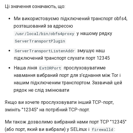
Ці значення означають, що:
Ми використовуємо підключений транспорт obfs4,
розташований за адресою
у нашому рядку
/usr/local/bin/obfs4proxy
ServerTransportPlugin
змушує наш
ServerTransportListenAddr
підключений транспорт слухати порт 12345
Наша лінія
прослуховуватиме
ExtORPort
навмання вибраний порт для з’єднання між Tor і
нашим підключеним транспортом. Зазвичай цей
рядок не слід змінювати
Якщо ви хочете прослуховувати інший TCP-порт,
змініть "12345" на потрібний TCP-порт.
Ми також дозволимо вибраний нами порт TCP "12345"
(або порт, який ви вибрали) у SELinux і
:
firewalld