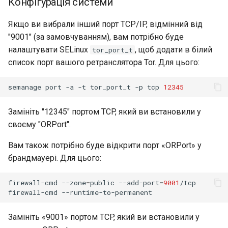
Конфігурація системи
Якщо ви вибрали інший порт TCP/IP, відмінний від
"9001" (за замовчуванням), вам потрібно буде
налаштувати SELinux
, щоб додати в білий
tor_port_t
список порт вашого ретранслятора Tor. Для цього:
semanage
port
-a
-t
tor_port_t
-p
tcp
12345
Замініть "12345" портом TCP, який ви встановили у
своєму "ORPort".
Вам також потрібно буде відкрити порт «ORPort» у
брандмауері. Для цього:
firewall-cmd
--zone
=
public
--add-port
=
9001
/tcp

firewall-cmd
Замініть «9001» портом TCP, який ви встановили у