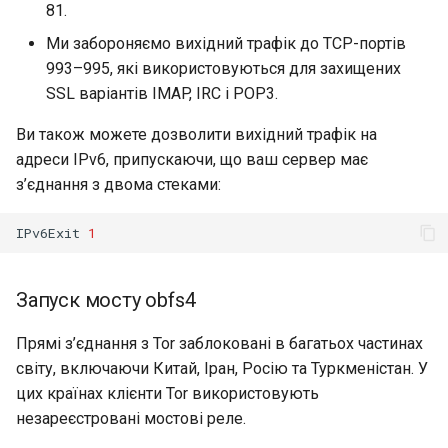
81.
Ми забороняємо вихідний трафік до TCP-портів
993–995, які використовуються для захищених
SSL варіантів IMAP, IRC і POP3.
Ви також можете дозволити вихідний трафік на
адреси IPv6, припускаючи, що ваш сервер має
з’єднання з двома стеками:
IPv6Exit
1
Запуск мосту obfs4
Прямі з’єднання з Tor заблоковані в багатьох частинах
світу, включаючи Китай, Іран, Росію та Туркменістан. У
цих країнах клієнти Tor використовують
незареєстровані мостові реле.