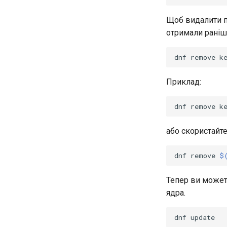
SSH
Багатосайтовий Nginx
вторгнень на основі хоста
(HIDS)
Tailscale VPN
PHP та PHP-FPM
Щоб видалити п
Rootkit Hunter
отримали раніш
Увімкнення брандмауера
Сервіс Tor Onion
`iptables`
Сервер RADIUS FreeRADIUS
dnf
remove
OpenVPN
Приклад:
Центри сертифікації SSH і
підписування ключів
Зміцнення підрозділів
dnf
remove
Systemd
WireGuard VPN
або скористай
dnf
remove
$
Тепер ви может
ядра.
dnf