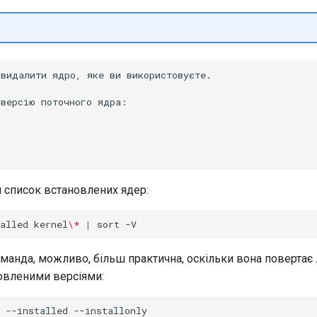
видалити ядро, яке ви використовуєте. 

версію поточного ядра: 

 список встановлених ядер:
alled
kernel
\*
|
sort
оманда, можливо, більш практична, оскільки вона повертає
овленими версіями:
--installed