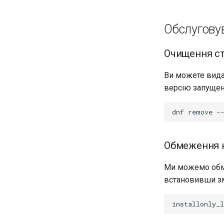
Обслугову
Очищення ст
Ви можете вида
версію запущен
dnf
remove
Обмеження к
Ми можемо обме
встановивши з