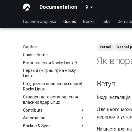
Documentation
9
latest
Головна сторінка
Guides
Books
Labs
Gemsto
Guides
kernel
kernel 
Guides Home
Як впора
Встановлення Rocky Linux 9
Перехід (міграція) на Rocky
Linux
Вступ
Пітдтримка оновленних версій
Rocky Linux
Створення та встановлення
Іноді інсталяці
власних ядер Linux
Для цього може 
Contribute
перерва в уста
Automation
Index
Backup & Sync
Посібник для початківців
anacron - Автоматизація
На щастя для н
команд