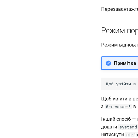
Перезавантажте 
Режим пор
Режим відновле
Примітка
Щоб увійти в р
з
в 
0-rescue-*
Інший спосіб — 
додати
systemd
натиснути
ctrl