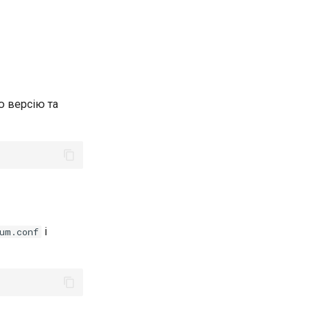
ю версію та
і
um.conf