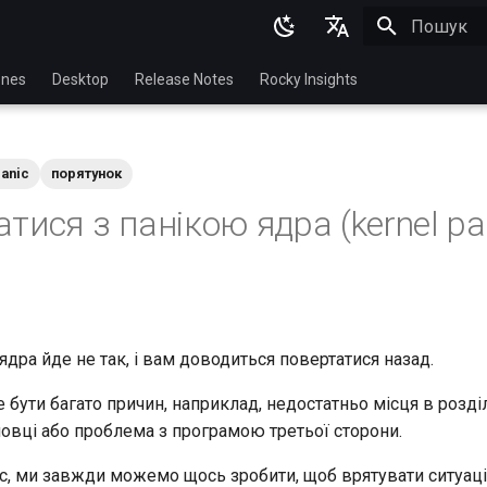
Пошук роз
English
nes
Desktop
Release Notes
Rocky Insights
Ukrainian
Deutsch
panic
порятунок
Français
тися з панікою ядра (kernel pa
Español
Italian
日本語
한국어
я ядра йде не так, і вам доводиться повертатися назад.
简体中文
бути багато причин, наприклад, недостатньо місця в розді
новці або проблема з програмою третьої сторони.
ас, ми завжди можемо щось зробити, щоб врятувати ситуац