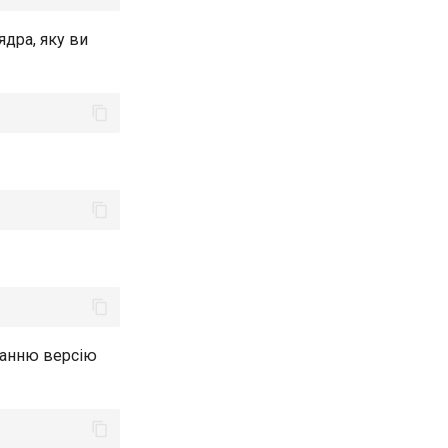
ядра, яку ви
танню версію