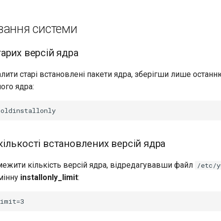
вання системи
арих версій ядра
лити старі встановлені пакети ядра, зберігши лише останн
ого ядра:
ількості встановлених версій ядра
жити кількість версій ядра, відредагувавши файл
/etc/y
мінну
installonly_limit
: