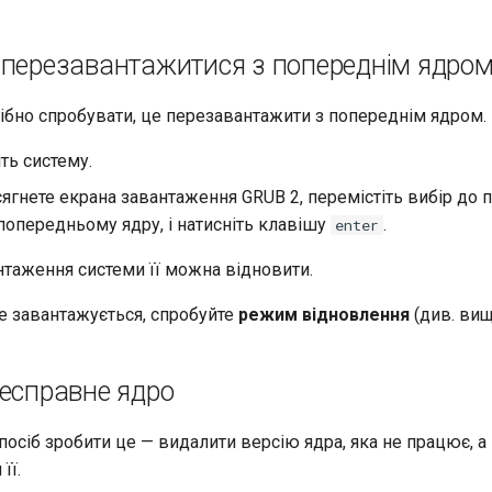
 перезавантажитися з попереднім ядро
ібно спробувати, це перезавантажити з попереднім ядром.
ть систему.
ягнете екрана завантаження GRUB 2, перемістіть вибір до 
попередньому ядру, і натисніть клавішу
.
enter
нтаження системи її можна відновити.
е завантажується, спробуйте
режим відновлення
(див. вищ
несправне ядро
осіб зробити це — видалити версію ядра, яка не працює, а
її.