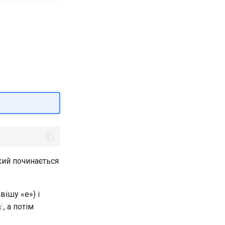
кий починається
ішу «e») і
, а потім
x