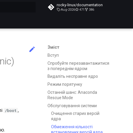
rocky-linux/documentation
Aug-2026
471
386
почато
Зміст
Вступ
nic)
Спробуйте перезавантажитися
з попереднім ядром
Видаліть несправне ядро
Режим порятунку
Останній шанс: Anaconda
Rescue Mode
Обслуговування системи
лі
,
/boot
Очищення старих версій
ядра
Обмеження кількості
ію.
встановлених версій ядра