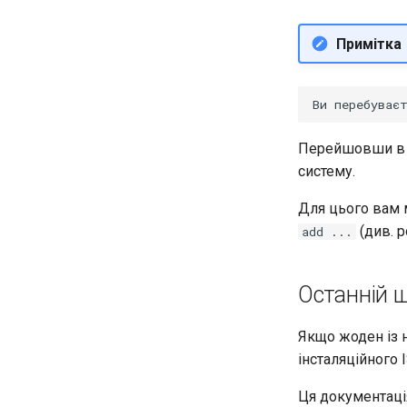
Примітка
Перейшовши в р
систему.
Для цього вам 
(див. р
add ...
Останній 
Якщо жоден із 
інсталяційного 
Ця документаці