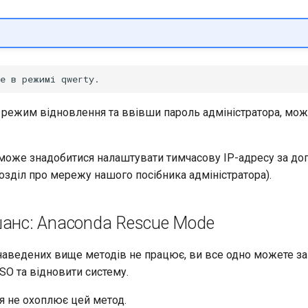
ежим відновлення та ввівши пароль адміністратора, мож
може знадобитися налаштувати тимчасову IP-адресу за д
озділ про мережу нашого посібника адміністратора).
шанс: Anaconda Rescue Mode
наведених вище методів не працює, ви все одно можете за
ISO та відновити систему.
я не охоплює цей метод.