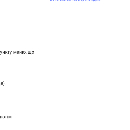
м
пункту меню, що
е).
 потім