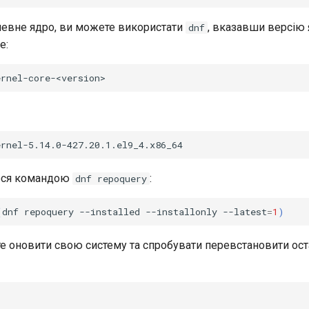
евне ядро, ви можете використати
, вказавши версію 
dnf
е:
теся командою
:
dnf repoquery
(
dnf
repoquery
--installed
--installonly
--latest
=
1
)
е оновити свою систему та спробувати перевстановити ос