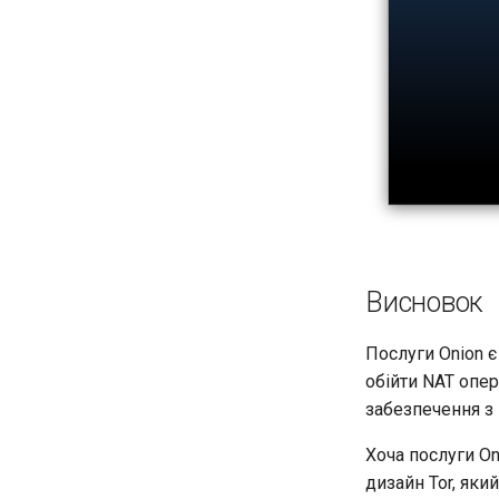
Висновок
Послуги Onion 
обійти NAT опе
забезпечення з
Хоча послуги On
дизайн Tor, яки