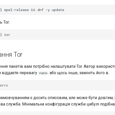
l
epel-release
&&
dnf
-y
ь Tor:
l
ння Tor
ння пакетів вам потрібно налаштувати Tor. Автор використ
и віддаєте перевагу
або щось інше, замініть його в:
nano
замовчуванням є досить описовим, але може бути довгим,
ва служба. Мінімальна конфігурація служби цибулі подібна 