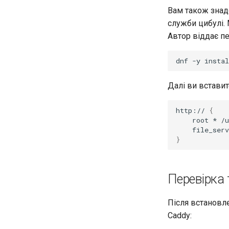
Вам також знад
служби цибулі. 
Автор віддає пе
dnf
-y
instal
Далі ви встави
http://
{
root
*
}
Перевірка 
Після встановле
Caddy: