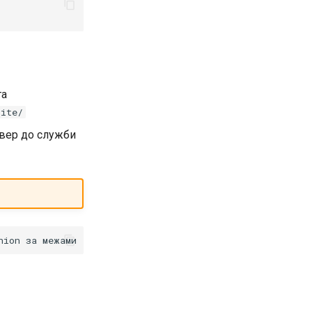
та
site/
рвер до служби