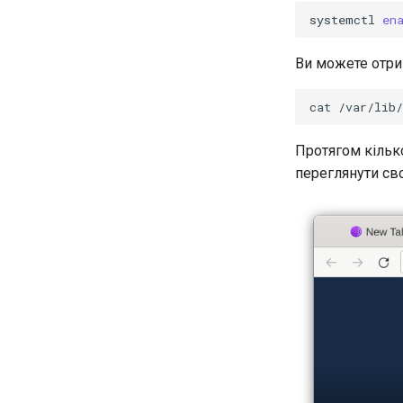
systemctl
en
Ви можете отрим
cat
Протягом кільк
переглянути сво