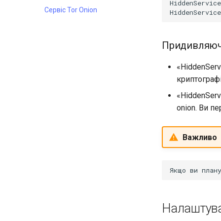
HiddenService
SSH
Rootkit Hunter
Сервіс Tor Onion
HiddenService
Tailscale VPN
Увімкнення брандмауера
`iptables`
Придивляюч
Сервер RADIUS FreeRADIUS
«HiddenServ
OpenVPN
криптографі
Центри сертифікації SSH і
підписування ключів
«HiddenServ
Зміцнення підрозділів
onion. Ви пе
Systemd
WireGuard VPN
Важливо
Налаштува