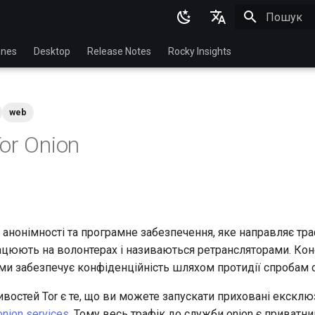
Пошук роз
English
nes
Desktop
Release Notes
Rocky Insights
Ukrainian
Deutsch
web
Français
or Onion
Español
Italian
日本語
한국어
анонімності та програмне забезпечення, яке направляє тра
ацюють на волонтерах і називаються ретрансляторами. Кон
简体中文
ми забезпечує конфіденційність шляхом протидії спробам 
востей Tor є те, що ви можете запускати приховані ексклю
onion services
. Тому весь трафік до служби onion є приватни