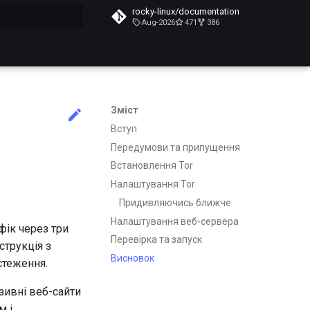
rocky-linux/documentation
Aug-2026
471
386
почато
Зміст
Вступ
Передумови та припущення
Встановлення Tor
Налаштування Tor
Придивляючись ближче
Налаштування веб-сервера
фік через три
Перевірка та запуск
струкція з
Висновок
стеження.
зивні веб-сайти
м і