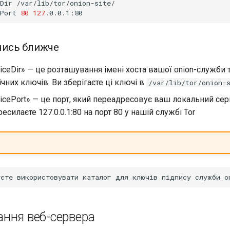
Dir
/var/lib/tor/onion-site/

Port
80
127
ись ближче
iceDir» — це розташування імені хоста вашої onion-служби 
чних ключів. Ви зберігаєте ці ключі в
/var/lib/tor/onion-
icePort» — це порт, який переадресовує ваш локальний се
ресилаєте 127.0.0.1:80 на порт 80 у нашій службі Tor
ння веб-сервера