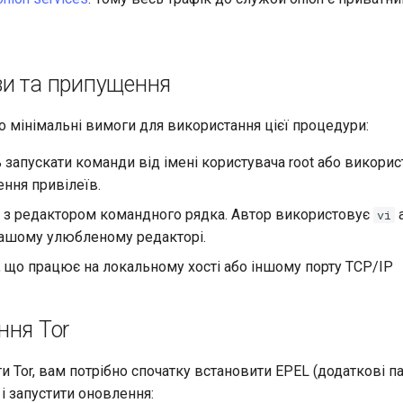
и та припущення
 мінімальні вимоги для використання цієї процедури:
запускати команди від імені користувача root або викори
ння привілеїв.
 з редактором командного рядка. Автор використовує
vi
вашому улюбленому редакторі.
 що працює на локальному хості або іншому порту TCP/IP
ння Tor
 Tor, вам потрібно спочатку встановити EPEL (додаткові п
) і запустити оновлення: