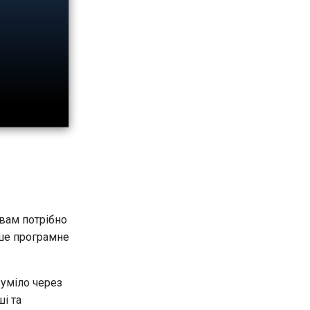
 вам потрібно
ше програмне
зуміло через
ші та