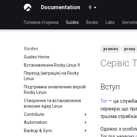
Documentation
9
latest
Головна сторінка
Guides
Books
Labs
Gemsto
Guides
proxies
proxy
Guides Home
Сервіс T
Встановлення Rocky Linux 9
Перехід (міграція) на Rocky
Linux
Вступ
Пітдтримка оновленних версій
Rocky Linux
Створення та встановлення
Tor
— це служба 
власних ядер Linux
сервери, що пр
Contribute
трьома стрибка
Automation
Index
Однією з особли
Backup & Sync
Посібник для початківців
anacron - Автоматизація
команд
Tor під назвою