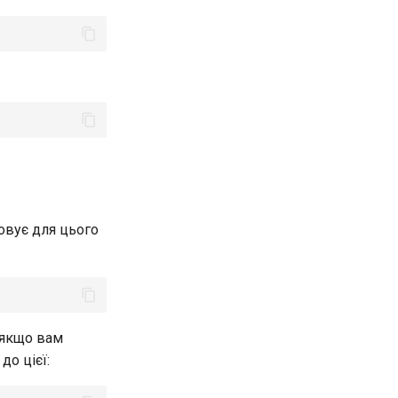
овує для цього
 якщо вам
до цієї: