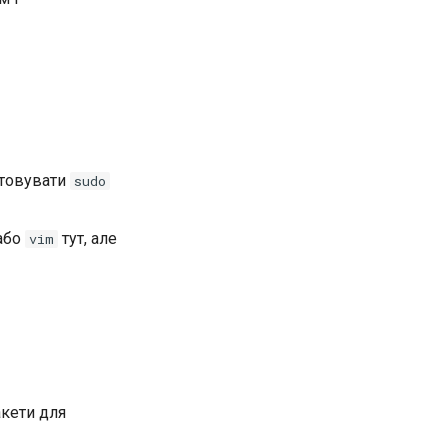
стовувати
sudo
або
тут, але
vim
акети для