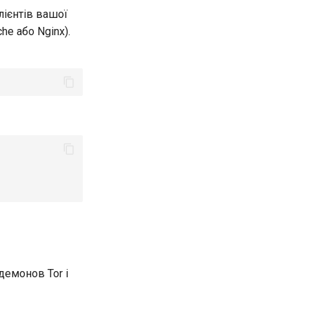
лієнтів вашої
e або Nginx).
демонов Tor і