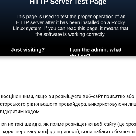
є неоціненними, якщо ви розміщуєте веб-сайт приватно або
раторського рівня вашого провайдера, використовуючи ли
 відкритим кодом.
ion не такі швидкі, як пряме розміщення веб-сайту (це зро
й надає перевагу конфіденційності), вони набагато безпечні