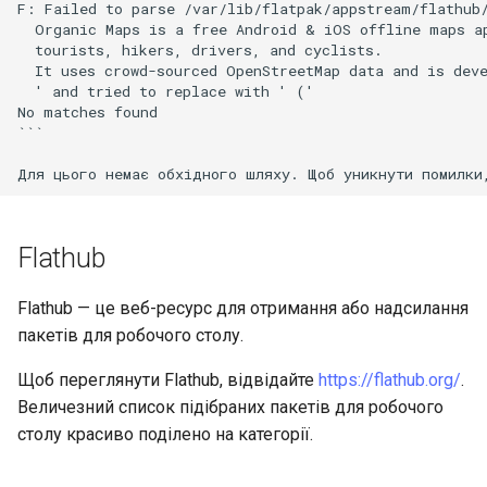
F: Failed to parse /var/lib/flatpak/appstream/flathub/
  Organic Maps is a free Android & iOS offline maps ap
  tourists, hikers, drivers, and cyclists.

  It uses crowd-sourced OpenStreetMap data and is deve
  ' and tried to replace with ' ('

No matches found

```

Flathub
Flathub — це веб-ресурс для отримання або надсилання
пакетів для робочого столу.
Щоб переглянути Flathub, відвідайте
https://flathub.org/
.
Величезний список підібраних пакетів для робочого
столу красиво поділено на категорії.