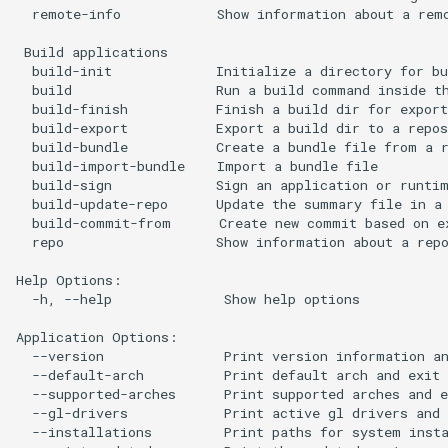
  remote-info            Show information about a remo
 Build applications

  build-init             Initialize a directory for bu
  build                  Run a build command inside th
  build-finish           Finish a build dir for export

  build-export           Export a build dir to a repos
  build-bundle           Create a bundle file from a r
  build-import-bundle    Import a bundle file

  build-sign             Sign an application or runtim
  build-update-repo      Update the summary file in a 
  build-commit-from      Create new commit based on ex
  repo                   Show information about a repo
Help Options:

  -h, --help              Show help options

Application Options:

  --version               Print version information an
  --default-arch          Print default arch and exit

  --supported-arches      Print supported arches and e
  --gl-drivers            Print active gl drivers and 
  --installations         Print paths for system insta