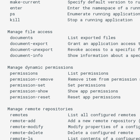
  make-current           Specify default version to ru
Virtualization
  enter                  Enter the namespace of a runn
  ps                     Enumerate running application
Web
  kill                   Stop a running application

 Manage file access

  documents              List exported files

  document-export        Grant an application access t
  document-unexport      Revoke access to a specific f
  document-info          Show information about a spec
 Manage dynamic permissions

  permissions            List permissions

  permission-remove      Remove item from permission s
  permission-set         Set permissions

  permission-show        Show app permissions

  permission-reset       Reset app permissions

 Manage remote repositories

  remotes                List all configured remotes

  remote-add             Add a new remote repository (
  remote-modify          Modify properties of a config
  remote-delete          Delete a configured remote

  remote-ls              List contents of a configured