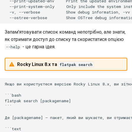
  --print-updated-env     Print the updated environmen
  --print-system-only     Only include the system inst
  -v, --verbose           Show debug information, -vv 
Запам'ятовувати список команд непотрібно, але знати,
як отримати доступ до списку та скористатися опцією
- це гарна ідея.
--help
Rocky Linux 8.x та
flatpak search
Якщо ви користуєтеся версією Rocky Linux 8.x, ви зіткн
```bash

flatpak search [packagename]

```

Де [packagename] — пакет, який ви шукаєте, ви отримаєт
```text
