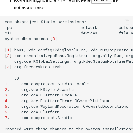
Коли ви відповісте «Y» і натиснете
, ви
побачите таке:
com.obsproject.Studio
permissions:

ipc
network
pulsea
x11
devices
file
a
system
dbus
access
[
3
]
[
1
]
host,
xdg-config/kdeglobals:ro,
[
2
]
com.canonical.AppMenu.Registrar,
org.a11y.Bus,
or
org.kde.KGlobalSettings,
org.kde.StatusNotifierWa
[
3
]
org.freedesktop.Avahi

ID
1
.
com.obsproject.Studio.Locale
2
.
org.kde.KStyle.Adwaita
3
.
org.kde.Platform.Locale
4
.
org.kde.PlatformTheme.QGnomePlatform
5
.
org.kde.WaylandDecoration.QAdwaitaDecorations
6
.
org.kde.Platform
7
.
com.obsproject.Studio
Proceed
with
these
changes
to
the
system
installation