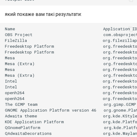
який покаже вам такі результати:
Name                                    Application ID
OBS Project                             com.obsproject
FileZilla                               org.filezillap
Freedesktop Platform                    org.freedeskto
Freedesktop Platform                    org.freedeskto
Mesa                                    org.freedeskto
Mesa (Extra)                            org.freedeskto
Mesa                                    org.freedeskto
Mesa (Extra)                            org.freedeskto
Intel                                   org.freedeskto
Intel                                   org.freedeskto
openh264                                org.freedeskto
openh264                                org.freedeskto
The GIMP team                           org.gimp.GIMP 
GNOME Application Platform version 46   org.gnome.Plat
Adwaita theme                           org.kde.KStyle
KDE Application Platform                org.kde.Platfo
QGnomePlatform                          org.kde.Platf