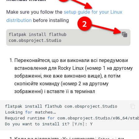
Переконайтеся, що ви виконали всі передумови
встановлення для Rocky Linux (номер 1 на другому
зображенні, яке вже виконано вище), а потім
скопіюйте команду (номер 2 на другому
зображенні) і вставте її в термінал
flatpak
install
flathub
com.obsproject.Studio

Looking
for
matches…

Required
runtime
for
com.obsproject.Studio/x86_64/sta
Do
you
want
to
install
it?
[
Y/n
]
:
Enter