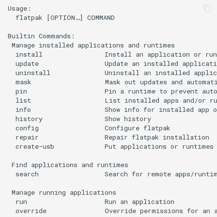
Usage:

  flatpak [OPTION…] COMMAND

Package Management
Builtin Commands:

Встановлення Rocky Linux
 Manage installed applications and runtimes

  install                Install an application or run
10
  update                 Update an installed applicati
  uninstall              Uninstall an installed applic
Rocky Linux 10 (Red Quartz)
  mask                   Mask out updates and automati
– Мінімальні вимоги до
  pin                    Pin a runtime to prevent auto
  list                   List installed apps and/or ru
обладнання
  info                   Show info for installed app o
  history                Show history

Proxies
  config                 Configure flatpak

  repair                 Repair flatpak installation

  create-usb             Put applications or runtimes 
Repositories
 Find applications and runtimes

Security
  search                 Search for remote apps/runtim
 Manage running applications

Troubleshooting
  run                    Run an application

  override               Override permissions for an a