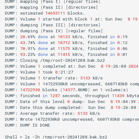
DUMP:
mapping
(
Pass
I
)
[
regular
files
]
DUMP:
mapping
(
Pass
II
)
[
directories
]
DUMP:
estimated
14693111
blocks.

DUMP:
Volume
1
started
with
block
1
at:
Sun
Dec
8
19
DUMP:
dumping
(
Pass
III
)
[
directories
]
DUMP:
dumping
(
Pass
IV
)
[
regular
files
]
DUMP:
20
.69%
done
at
10133
kB/s,
finished
in
0
:19

DUMP:
43
.74%
done
at
10712
kB/s,
finished
in
0
:12

DUMP:
70
.91%
done
at
11575
kB/s,
finished
in
0
:06

DUMP:
93
.23%
done
at
11415
kB/s,
finished
in
0
:01

DUMP:
Closing
/tmp/root-20241208.bak.bz2

DUMP:
Volume
1
completed
at:
Sun
Dec
8
19
:26:08
2024
DUMP:
Volume
1
took
0
:21:27

DUMP:
Volume
1
transfer
rate:
5133
kB/s

DUMP:
Volume
1
14722930kB
uncompressed,
6607183kB
com
DUMP:
14722930
blocks
(
14377
.86MB
)
on
1
volume
(
s
)
DUMP:
finished
in
1287
seconds,
throughput
11439
kByte
DUMP:
Date
of
this
level
0
dump:
Sun
Dec
8
19
:04:39
DUMP:
Date
this
dump
completed:
Sun
Dec
8
19
:26:08
DUMP:
Average
transfer
rate:
5133
kB/s

DUMP:
Wrote
14722930kB
uncompressed,
6607183kB
compre
DUMP:
DUMP
IS
DONE

Shell
>
ls
-lh
/tmp/root-20241208.bak.bz2
