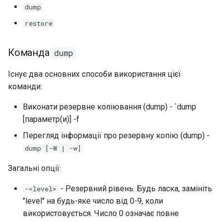
dump
Лабораторна робота 9:
Частина 5.1 HAProxy
Valuta
Центри сертифікації SSH і
Журнал змін 8
Завантаження робочих
підписування ключів
bash - колір рядка
Керування журналами
restore
вузлів Kubernetes
Частина 5.2 Varnish
Зміцнення підрозділів
Служба Systemd – сценарій
Команда
dump
Лабораторна робота 10:
Частина 5.3 Squid
Systemd
Python
Налаштування kubectl дл
Існує два основних способи використання цієї
віддаленого доступу
Частина 5.3 Squid
WireGuard VPN
Перевіка сумісності ЦП
команди:
Лабораторна робота 11:
Частина 6. Поштові
Виконати резервне копіювання (dump) - `dump
torsocks - Маршрут трафіку
Надання мережевих
сервери
[параметр(и)] -f
через Tor/SOCKS5
маршрутів Pod
Перегляд інформації про резервну копію (dump) -
Частина 7 Висока
dump [-W | -w]
Лабораторна робота 12:
доступність
Smoke Test
Загальні опції:
- Резервний рівень. Будь ласка, замініть
Лабораторна робота 13:
-<level>
Очищення
"level" на будь-яке число від 0-9, коли
використовується. Число 0 означає повне