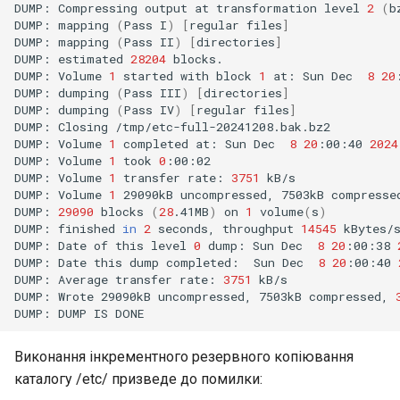
DUMP:
Compressing
output
at
transformation
level
2
(
b
DUMP:
mapping
(
Pass
I
)
[
regular
files
]
DUMP:
mapping
(
Pass
II
)
[
directories
]
DUMP:
estimated
28204
blocks.

DUMP:
Volume
1
started
with
block
1
at:
Sun
Dec
8
20
DUMP:
dumping
(
Pass
III
)
[
directories
]
DUMP:
dumping
(
Pass
IV
)
[
regular
files
]
DUMP:
Closing
/tmp/etc-full-20241208.bak.bz2

DUMP:
Volume
1
completed
at:
Sun
Dec
8
20
:00:40
2024
DUMP:
Volume
1
took
0
:00:02

DUMP:
Volume
1
transfer
rate:
3751
kB/s

DUMP:
Volume
1
29090kB
uncompressed,
7503kB
compresse
DUMP:
29090
blocks
(
28
.41MB
)
on
1
volume
(
s
)
DUMP:
finished
in
2
seconds,
throughput
14545
kBytes/s
DUMP:
Date
of
this
level
0
dump:
Sun
Dec
8
20
:00:38
DUMP:
Date
this
dump
completed:
Sun
Dec
8
20
:00:40
DUMP:
Average
transfer
rate:
3751
kB/s

DUMP:
Wrote
29090kB
uncompressed,
7503kB
compressed,
DUMP:
DUMP
IS
Виконання інкрементного резервного копіювання
каталогу /etc/ призведе до помилки: