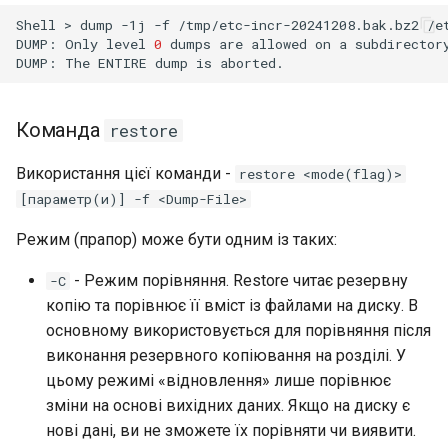
Shell
>
dump
-1j
-f
/tmp/etc-incr-20241208.bak.bz2
/et
DUMP:
Only
level
0
dumps
are
allowed
on
a
subdirectory
DUMP:
The
ENTIRE
dump
is
Команда
restore
Використання цієї команди -
restore <mode(flag)>
[параметр(и)] -f <Dump-File>
Режим (прапор) може бути одним із таких:
- Режим порівняння. Restore читає резервну
-C
копію та порівнює її вміст із файлами на диску. В
основному використовується для порівняння після
виконання резервного копіювання на розділі. У
цьому режимі «відновлення» лише порівнює
зміни на основі вихідних даних. Якщо на диску є
нові дані, ви не зможете їх порівняти чи виявити.