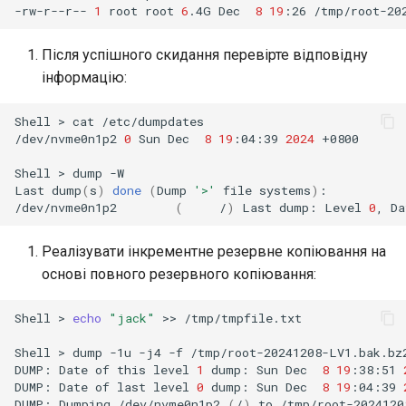
-rw-r--r--
1
root
root
6
.4G
Dec
8
19
:26
Після успішного скидання перевірте відповідну
інформацію:
Shell
>
cat
/etc/dumpdates

/dev/nvme0n1p2
0
Sun
Dec
8
19
:04:39
2024
+0800

Shell
>
dump
-W

Last
dump
(
s
)
done
(
Dump
'>'
file
systems
)
:

/dev/nvme0n1p2
(
/
)
Last
dump:
Level
0
,
Da
Реалізувати інкрементне резервне копіювання на
основі повного резервного копіювання:
Shell
>
echo
"jack"
>>
/tmp/tmpfile.txt

Shell
>
dump
-1u
-j4
-f
/tmp/root-20241208-LV1.bak.bz
DUMP:
Date
of
this
level
1
dump:
Sun
Dec
8
19
:38:51
DUMP:
Date
of
last
level
0
dump:
Sun
Dec
8
19
:04:39
DUMP:
Dumping
/dev/nvme0n1p2
(
/
)
to
/tmp/root-2024120