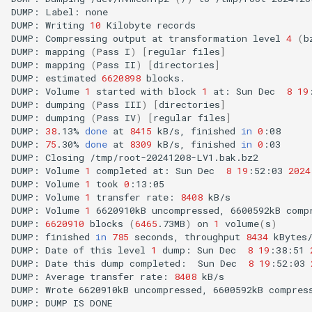
DUMP:
Label:
none

DUMP:
Writing
10
Kilobyte
records

DUMP:
Compressing
output
at
transformation
level
4
(
b
DUMP:
mapping
(
Pass
I
)
[
regular
files
]
DUMP:
mapping
(
Pass
II
)
[
directories
]
DUMP:
estimated
6620898
blocks.

DUMP:
Volume
1
started
with
block
1
at:
Sun
Dec
8
19
DUMP:
dumping
(
Pass
III
)
[
directories
]
DUMP:
dumping
(
Pass
IV
)
[
regular
files
]
DUMP:
38
.13%
done
at
8415
kB/s,
finished
in
0
:08

DUMP:
75
.30%
done
at
8309
kB/s,
finished
in
0
:03

DUMP:
Closing
/tmp/root-20241208-LV1.bak.bz2

DUMP:
Volume
1
completed
at:
Sun
Dec
8
19
:52:03
2024
DUMP:
Volume
1
took
0
:13:05

DUMP:
Volume
1
transfer
rate:
8408
kB/s

DUMP:
Volume
1
6620910kB
uncompressed,
6600592kB
comp
DUMP:
6620910
blocks
(
6465
.73MB
)
on
1
volume
(
s
)
DUMP:
finished
in
785
seconds,
throughput
8434
kBytes/
DUMP:
Date
of
this
level
1
dump:
Sun
Dec
8
19
:38:51
DUMP:
Date
this
dump
completed:
Sun
Dec
8
19
:52:03
DUMP:
Average
transfer
rate:
8408
kB/s

DUMP:
Wrote
6620910kB
uncompressed,
6600592kB
compres
DUMP:
DUMP
IS
DONE
