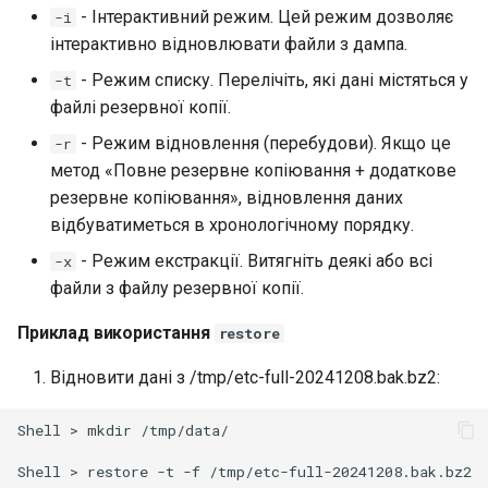
- Інтерактивний режим. Цей режим дозволяє
-i
інтерактивно відновлювати файли з дампа.
- Режим списку. Перелічіть, які дані містяться у
-t
файлі резервної копії.
- Режим відновлення (перебудови). Якщо це
-r
метод «Повне резервне копіювання + додаткове
резервне копіювання», відновлення даних
відбуватиметься в хронологічному порядку.
- Режим екстракції. Витягніть деякі або всі
-x
файли з файлу резервної копії.
Приклад використання
restore
Відновити дані з /tmp/etc-full-20241208.bak.bz2:
Shell
>
mkdir
/tmp/data/

Shell
>
restore
-t
-f
/tmp/etc-full-20241208.bak.bz2
