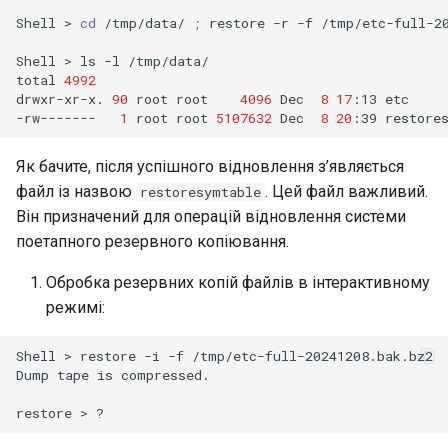
Shell
>
cd
/tmp/data/
;
restore
-r
-f
/tmp/etc-full-20
Shell
>
ls
-l
/tmp/data/

total
4992
drwxr-xr-x.
90
root
root
4096
Dec
8
17
:13
etc

-rw-------
1
root
root
5107632
Dec
8
20
:39
Як бачите, після успішного відновлення з’являється
файл із назвою
. Цей файл важливий.
restoresymtable
Він призначений для операцій відновлення системи
поетапного резервного копіювання.
Обробка резервних копій файлів в інтерактивному
режимі:
Shell
>
restore
-i
-f
/tmp/etc-full-20241208.bak.bz2

Dump
tape
is
compressed.

restore
>