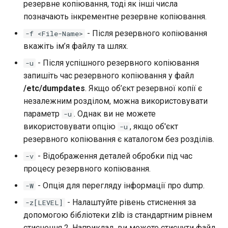
резервне копіювання, тоді як інші числа
позначають інкрементне резервне копіювання.
- Після резервного копіювання
-f <File-Name>
вкажіть ім’я файлу та шлях.
- Після успішного резервного копіювання
-u
запишіть час резервного копіювання у файл
/etc/dumpdates
. Якщо об’єкт резервної копії є
незалежним розділом, можна використовувати
параметр
. Однак ви не можете
-u
використовувати опцію
, якщо об'єкт
-u
резервного копіювання є каталогом без розділів.
- Відображення деталей обробки під час
-v
процесу резервного копіювання.
- Опція для перегляду інформації про dump.
-W
- Налаштуйте рівень стиснення за
-z[LEVEL]
допомогою бібліотеки zlib із стандартним рівнем
стиснення 2. Наприклад, ви можете стиснути файл