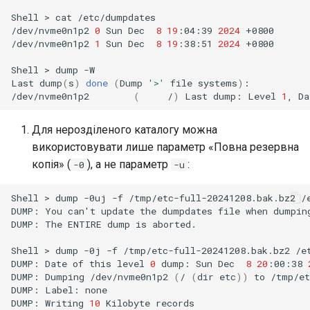
Shell
>
cat
/etc/dumpdates

/dev/nvme0n1p2
0
Sun
Dec
8
19
:04:39
2024
+0800

/dev/nvme0n1p2
1
Sun
Dec
8
19
:38:51
2024
+0800

Shell
>
dump
-W

Last
dump
(
s
)
done
(
Dump
'>'
file
systems
)
:

/dev/nvme0n1p2
(
/
)
Last
dump:
Level
1
,
Da
Для нерозділеного каталогу можна
використовувати лише параметр «Повна резервна
копія» (
), а не параметр
:
-0
-u
Shell
>
dump
-0uj
-f
/tmp/etc-full-20241208.bak.bz2
/
DUMP:
You
can
'
t
update
the
dumpdates
file
when
dumpin
DUMP:
The
ENTIRE
dump
is
aborted.

Shell
>
dump
-0j
-f
/tmp/etc-full-20241208.bak.bz2
/et
DUMP:
Date
of
this
level
0
dump:
Sun
Dec
8
20
:00:38
DUMP:
Dumping
/dev/nvme0n1p2
(
/
(
dir
etc
))
to
/tmp/et
DUMP:
Label:
none

DUMP:
Writing
10
Kilobyte
records
