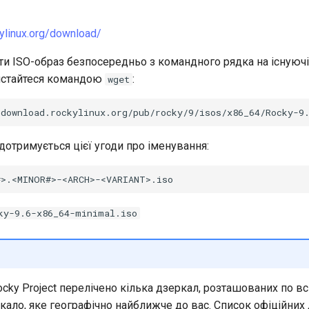
ylinux.org/download/
и ISO-образ безпосередньо з командного рядка на існуючі
ристайтеся командою
:
wget
 дотримується цієї угоди про іменування:
ky-9.6-x86_64-minimal.iso
ocky Project перелічено кілька дзеркал, розташованих по вс
кало, яке географічно найближче до вас. Список офіційних