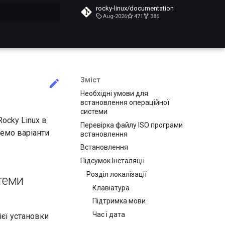
rocky-linux/documentation
Aug-2026
471
386
почато
Зміст
Необхідні умови для
встановлення операційної
системи
ocky Linux в
Перевірка файлу ISO програми
немо варіанти
встановлення
Встановлення
Підсумок Інсталяції
Розділ локалізації
теми
Клавіатура
Підтримка мови
Час і дата
ієї установки