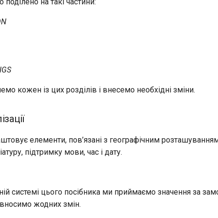
 поділено на такі частини:
ON
NGS
емо кожен із цих розділів і внесемо необхідні зміни.
ізації
аштовує елементи, пов’язані з географічним розташуванням
атуру, підтримку мови, час і дату.
ній системі цього посібника ми приймаємо значення за за
е вносимо жодних змін.