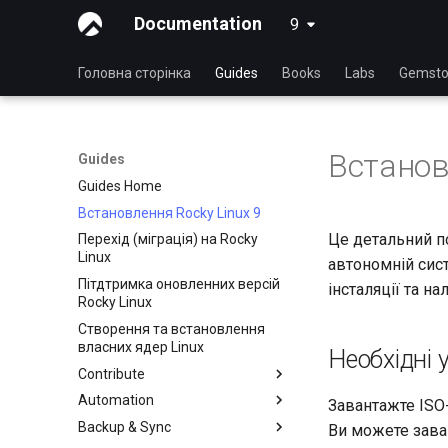
Documentation
9
latest
Головна сторінка
Guides
Books
Labs
Gemsto
Встанов
Guides
Guides Home
Встановлення Rocky Linux 9
Це детальний по
Перехід (міграція) на Rocky
Linux
автономній сис
Пітдтримка оновленних версій
інсталяції та н
Rocky Linux
Створення та встановлення
власних ядер Linux
Необхідні 
Contribute
Automation
Index
Завантажте ISO-
Backup & Sync
Посібник для початківців
anacron - Автоматизація
Ви можете заван
команд