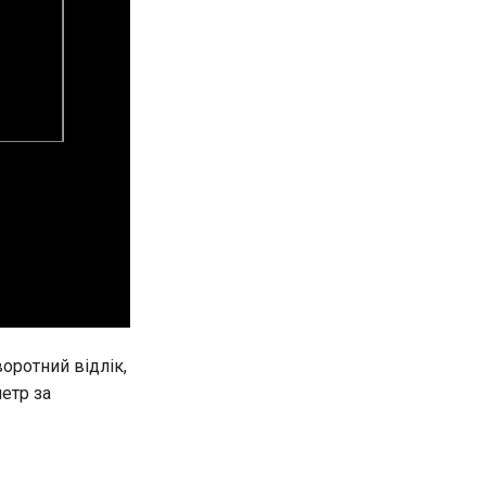
оротний відлік,
етр за