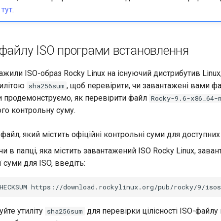
и
тут
.
 файлу ISO програми встановлення
жили ISO-образ Rocky Linux на існуючий дистрибутив Linux
тилітою
, щоб перевірити, чи завантажені вами ф
sha256sum
 продемонструємо, як перевірити файл
Rocky-9.6-x86_64-
го контрольну суму.
файл, який містить офіційні контрольні суми для доступних 
 в папці, яка містить завантажений ISO Rocky Linux, зава
 суми для ISO, введіть:
HECKSUM
уйте утиліту
для перевірки цілісності ISO-файлу
sha256sum