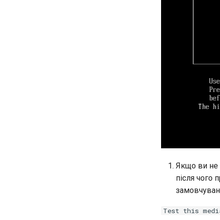
Якщо ви не 
після чого 
замовчуван
Test this medi