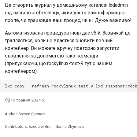
Це створить журнал у домашньому каталозі lxdadmin
Package Management
під назвою «refreshlog», який дасть вам інформацію
про те, чи працював ваш процес, чи ні. Дуже важливо!
Встановлення Rocky Linux
Автоматизована процедура іноді дає збій. Зазвичай це
10
трапляється, коли не вдається оновити певний
контейнер. Ви можете вручну повторно запустити
Rocky Linux 10 (Red Quartz)
оновлення за допомогою такої команди
– Мінімальні вимоги до
(припускаючи, що rockylinux-test-9 тут є нашим
обладнання
контейнером):
Proxies
lxc
copy
--refresh
rockylinux-test-9
Repositories
10 травня 2024 р.
Security
Author: Steven Spencer
Troubleshooting
Contributors: Ezequiel Bruni, Ganna Zhyrnova