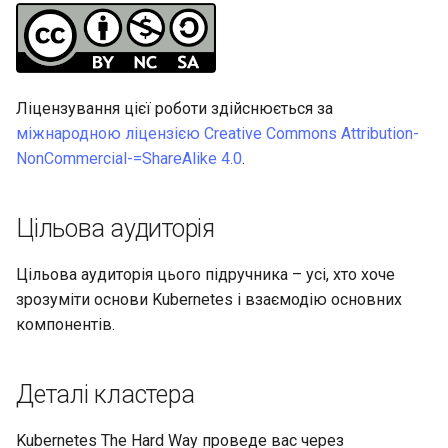
Частина 5.1 HAProxy
Valuta
Центри сертифікації SSH 
Журнал змін 8
підписування ключів
Editors
bash - колір рядка
Керування журналами
Частина 5.2 Varnish
Зміцнення підрозділів
Email
Служба Systemd – сценарій
Ліцензування цієї роботи здійснюється за
Частина 5.3 Squid
Systemd
Python
міжнародною ліцензією Creative Commons Attribution-
File Sharing Services
NonCommercial-=ShareAlike 4.0
.
Частина 5.3 Squid
WireGuard VPN
Перевіка сумісності ЦП
Hardware
Частина 6. Поштові
torsocks - Маршрут трафіку
Цільова аудиторія
сервери
через Tor/SOCKS5
Interoperability
Цільова аудиторія цього підручника – усі, хто хоче
Частина 7 Висока
ISOs
зрозуміти основи Kubernetes і взаємодію основних
доступність
компонентів.
Kernel
Mirror Management
Деталі кластера
Network
Kubernetes The Hard Way проведе вас через