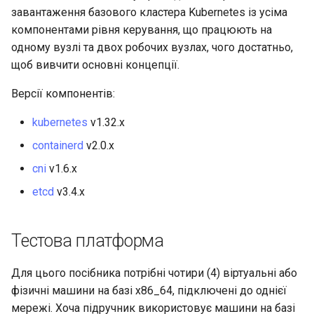
завантаження базового кластера Kubernetes із усіма
Package Management
компонентами рівня керування, що працюють на
одному вузлі та двох робочих вузлах, чого достатньо,
Встановлення Rocky Linux
щоб вивчити основні концепції.
10
Версії компонентів:
Rocky Linux 10 (Red Quartz)
kubernetes
v1.32.x
– Мінімальні вимоги до
containerd
v2.0.x
обладнання
cni
v1.6.x
Proxies
etcd
v3.4.x
Repositories
Тестова платформа
Security
Для цього посібника потрібні чотири (4) віртуальні або
Troubleshooting
фізичні машини на базі x86_64, підключені до однієї
мережі. Хоча підручник використовує машини на базі