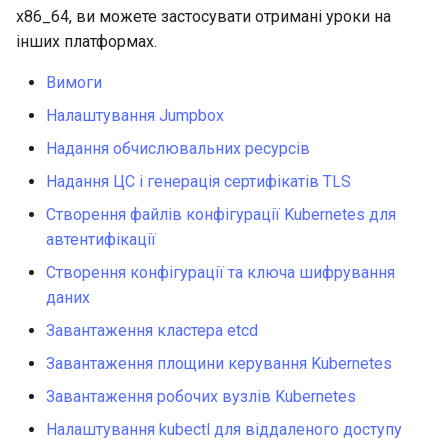
Virtualization
x86_64, ви можете застосувати отримані уроки на
інших платформах.
Web
Вимоги
Налаштування Jumpbox
Надання обчислювальних ресурсів
Надання ЦС і генерація сертифікатів TLS
Створення файлів конфігурації Kubernetes для
автентифікації
Створення конфігурації та ключа шифрування
даних
Завантаження кластера etcd
Завантаження площини керування Kubernetes
Завантаження робочих вузлів Kubernetes
Налаштування kubectl для віддаленого доступу