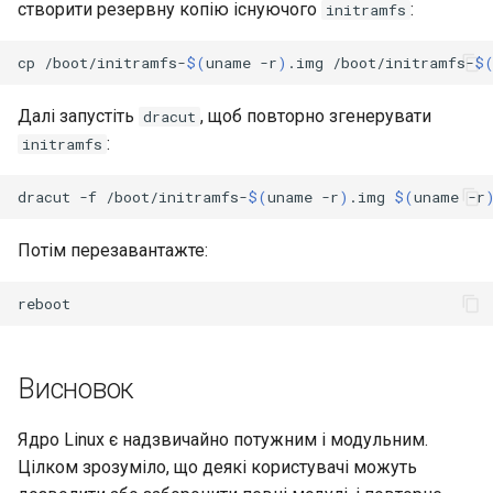
створити резервну копію існуючого
:
initramfs
Лабораторна робота 9:
Частина 5.1 HAProxy
Valuta
Центри сертифікації SSH і
Журнал змін 8
Завантаження робочих
підписування ключів
bash - колір рядка
Керування журналами
cp
/boot/initramfs-
$(
uname
-r
)
.img
/boot/initramfs-
$
вузлів Kubernetes
Частина 5.2 Varnish
Зміцнення підрозділів
Служба Systemd – сценарій
Далі запустіть
, щоб повторно згенерувати
dracut
Лабораторна робота 10:
Частина 5.3 Squid
Systemd
Python
:
initramfs
Налаштування kubectl дл
віддаленого доступу
Частина 5.3 Squid
WireGuard VPN
Перевіка сумісності ЦП
dracut
-f
/boot/initramfs-
$(
uname
-r
)
.img
$(
uname
-r
Лабораторна робота 11:
Частина 6. Поштові
torsocks - Маршрут трафіку
Потім перезавантажте:
Надання мережевих
сервери
через Tor/SOCKS5
маршрутів Pod
Частина 7 Висока
Лабораторна робота 12:
доступність
Smoke Test
Висновок
Лабораторна робота 13:
Ядро Linux є надзвичайно потужним і модульним.
Очищення
Цілком зрозуміло, що деякі користувачі можуть