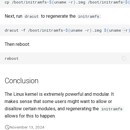
cp
/boot/initramfs-
$(
uname
-r
)
.img
/boot/initramfs-
$
Lab 11: Provisioning Pod
Systemd 서비스 - Python 스
변경 로그 8
Network Routes
Part 6. Mail servers
WireGuard VPN
크립트
Next, run
to regenerate the
:
dracut
initramfs
Lab 12: Smoke Test
Part 7. High availability
Test CPU compatibility
dracut
-f
/boot/initramfs-
$(
uname
-r
)
.img
$(
uname
-r
Lab 13: Cleaning Up
torsocks - Route Traffic Via
Then reboot:
Tor/SOCKS5
Conclusion
The Linux kernel is extremely powerful and modular. It
makes sense that some users might want to allow or
disallow certain modules, and regenerating the
initramfs
allows for this to happen.
November 13, 2024