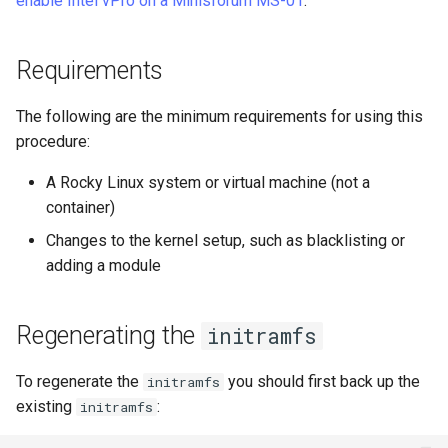
enable Intel vPro on a Minisforum MS-01
.
(Rocky Linux)
Configuration Files for
Incus Server
Unison 사용
Part 4. Database Servers
Flatpak
Feature Branch Workflow in
Authentication
PHP 와 PHP-FPM
6 Profiles
Rootkit Hunter
Simple Gemstone template
Release 8.9
프로세스 관리
필터 작업
Bash - 루프
7 컨테이너 구성 옵션
Marksman
Git
DISA STIG
Part 4.1 Database servers
GNOME Shell Extensions
Requirements
Lab 6: Generating the Data
Tor Onion Service
7 Container Configuration
MariaDB
SELinux 보안
htop - 프로세스 관리
9.2 출시
백업 및 복원
관리 서버 최적화
Bash - 연습 문제
8 컨테이너 스냅샷
NvChad UI
Fork and Branch Git workfl
Encryption Configuration a
Options
Sed, Awk & Grep
GNOME Tweaks
The following are the minimum requirements for using this
Key
Part 4.2 Database Servers
SSH 퍼블릭과 프라이빗 키
https - RSA 키 생성
8.8 출시
시스템 시작
Working With Jinja Templat
Appendix-Practical
9 스냅샷 서버
Plugins
procedure:
Using git pull and git fetch
8 Container Snapshots
MySQL
Licence
in Ansible
Examples
GNOME Online Accounts
Lab 7: Bootstrapping the e
Tailscale VPN
Markdow 데모
9.1 출시
작업 관리
10 스냅샷 자동화
A Rocky Linux system or virtual machine (not a
Cluster
Adding a remote repositor
9 Snapshot Server
Part 4.3 MariaDB database
Bash programming
Screenshot
container)
using git CLI
replication
'iptables' 방화벽 활성화
perl - 검색 및 변경
9.0 출시
네트워크 구현
부록 A - 워크스테이션 설
Changes to the kernel setup, such as blacklisting or
Lab 8: Bootstrapping the
10 Automating Snapshots
Nvchad
User and group account
adding a module
Kubernetes Control Plane
Tracking vs Non-Tracking
Part 5. Load balancing,
management
FreeRADIUS RADIUS Server
rpaste - Pastebin Tool
8.7 출시
소프트웨어 관리
Branch in Git
caching and proxyfication
Appendix A - Workstation
Web services
Lab 9: Bootstrapping the
Setup
Valuta
OpenVPN
sed - 검색 및 변경
8.6 출시
특별 권한
Regenerating the
initramfs
Kubernetes Worker Nodes
Part 5.1 HAProxy
SSH Certificate Authorities
로컬 Rocky 저장소 설정
8.5 버전
About systemd
To regenerate the
you should first back up the
initramfs
Lab 10: Configuring kubectl
Part 5.2 Varnish
and Key Signing
existing
:
initramfs
for Remote Access
bash - 문자열 색상
8.4 버전
Log management
Part 5.3 Squid
Systemd Units Hardening