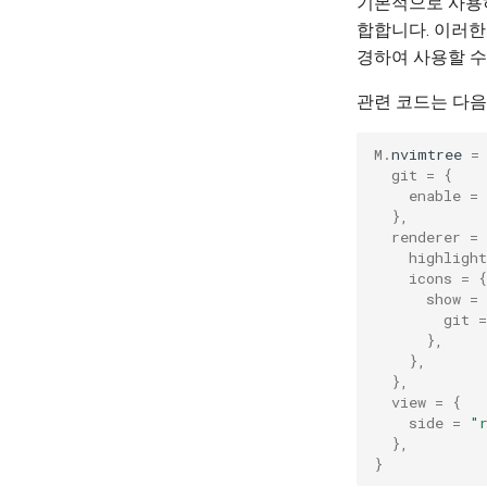
기본적으로 사용하지
합합니다. 이러
경하여 사용할 수
관련 코드는 다음
M
.
nvimtree
=
git
=
{
enable
=
},
renderer
=
highlight
icons
=
{
show
=
git
=
},
},
},
view
=
{
side
=
"
},
}