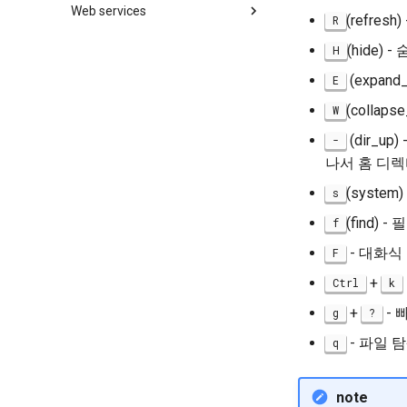
Web services
개요
(refre
R
Foreword
마크다운 프리뷰
(hide)
H
Part 1. Files Servers
프로젝트 매니저
(expan
E
Part 2. Web Servers
Introduction
(collap
W
Part 2.1 Web Servers Apache
(dir_
-
Part 2.2 Web Servers Nginx
나서 홈 디렉
Part 3. Application servers
(syst
s
Part 4. Database Servers
Part 4.1 Database servers
(find)
f
MariaDB
- 대화식
F
Part 4.2 Database Servers
MySQL
+
Ctrl
k
Part 4.3 MariaDB database
+
- 
g
?
replication
- 파일 
q
Part 5. Load balancing, caching
and proxyfication
Part 5.1 HAProxy
note