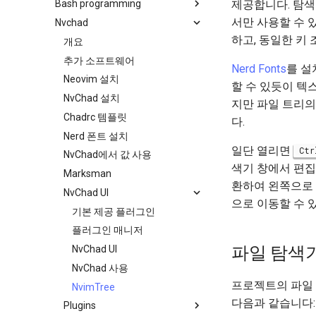
제공합니다. 탐
Bash programming
백업 및 복원
필터 작업
Bash - 조건문 구조 if 및 case
4 방화벽 설정
3 Incus initialization and user
준수 확인 - 파트 2
inotify-tools 설치 및 사용
setup
Regular expressions and
서만 사용할 수 
Nvchad
시스템 시작
관리 서버 최적화
Bash - 루프
5 이미지 설정 및 관리
Shell overview
DISA Apache 웹 서버 STIG
wildcards
Unison 사용
4 Firewall Setup
하고, 동일한 키
작업 관리
Working With Jinja Template in
Bash - 연습 문제
6 프로필
개요
Grep command
Ansible
5 Setting Up and Managing
네트워크 구현
Appendix-Practical
7 컨테이너 구성 옵션
추가 소프트웨어
Images
Sed command
Nerd Fonts
를 설
Examples
소프트웨어 관리
8 컨테이너 스냅샷
Neovim 설치
할 수 있듯이 텍
6 Profiles
Awk command
변수 - 로그와 함께 사용
특별 권한
9 스냅샷 서버
NvChad 설치
지만 파일 트리
7 Container Configuration
About systemd
10 스냅샷 자동화
Chadrc 템플릿
Options
다.
Log management
부록 A - 워크스테이션 설정
Nerd 폰트 설치
8 Container Snapshots
일단 열리면
Ctr
NvChad에서 값 사용
9 Snapshot Server
색기 창에서 편집
Marksman
10 Automating Snapshots
환하여 왼쪽으로
NvChad UI
Appendix A - Workstation
으로 이동할 수 
Setup
기본 제공 플러그인
플러그인 매니저
파일 탐색
NvChad UI
NvChad 사용
프로젝트의 파일
NvimTree
다음과 같습니다:
Plugins