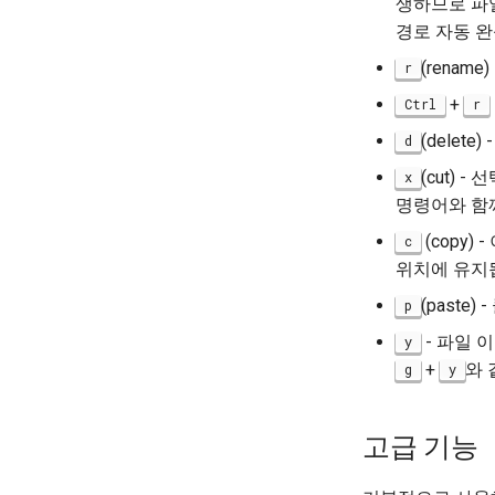
생하므로 파
경로 자동 완
(rena
r
+
Ctrl
r
(dele
d
(cut)
x
명령어와 함
(copy
c
위치에 유지
(past
p
- 파일 
y
+
와 
g
y
고급 기능