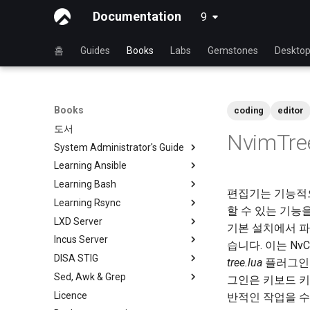
Documentation
9
latest
홈
Guides
Books
Labs
Gemstones
Deskto
Books
coding
editor
도서
NvimTr
System Administrator's Guide
Learning Ansible
Rocky와 함께 Linux를 배우기
Learning Bash
Linux 운영 체제 소개
Rocky와 Ansible 배우기
편집기는 기능적
Learning Rsync
Linux 명령어
Ansible 기초
Rocky와 함께 배우는 Bash
할 수 있는 기능을
LXD Server
고급 Linux 명령
Ansible 중급
Bash - 첫 번째 스크립트
rsync 간략한 설명
기본 설치에서 파
Incus Server
VI 텍스트 편집기
파일 관리
Bash - 변수 사용하기
rsync 데모 01
소개
습니다. 이는 Nv
DISA STIG
사용자 관리
Ansible Galaxy
Bash - 데이터 입력 및 조작
rsync 데모 02
1 설치 및 구성
Introduction
tree.lua
플러그인을
Sed, Awk & Grep
파일 시스템
Ansistrano로 배포
Bash - 연습 문제
rsync 구성 파일
2 ZFS 설정
1 Install and Configuration
Rocky Linux 8의 DISA STIG - 파
그인은 키보드 키
트 1
Licence
프로세스 관리
대규모 인프라
Bash - 테스트
rsync 비밀번호 없는 인증 로그
3 LXD 초기화 및 사용자 설정
2 ZFS Setup
Sed, Awk & Grep - the Three
반적인 작업을 수
인
OpenSCAP로 DISA STIG 규정
Swordsmen