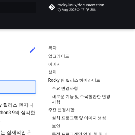
rocky-linux/documentation
Aug-2026
471
386
목차
업그레이드
이미지
설치
Rocky 팀 릴리스 하이라이트
주요 변경사항
새로운 기능 및 주목할만한 변경
사항
Rocky 릴리스 엔지니
주요 변경사항
thon3.9의 심각한
설치 프로그램 및 이미지 생성
.
보안
 있는 잠재적인 위
동적 프로그래밍 언어, 웹 및 데