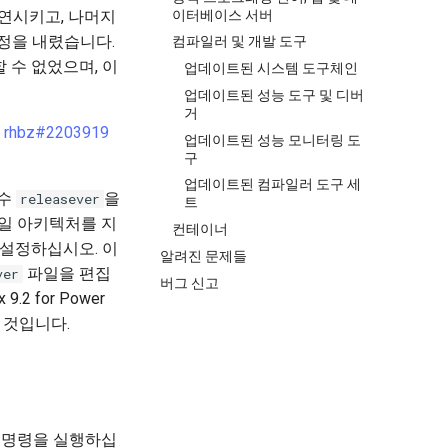
이터베이스 서버
 지연시키고, 나머지
정을 내렸습니다.
컴파일러 및 개발 도구
현할 수 없었으며, 이
업데이트된 시스템 도구체인
업데이트된 성능 도구 및 디버
거
해
rhbz#2203919
업데이트된 성능 모니터링 도
구
업데이트된 컴파일러 도구 세
변수
을
releasever
트
 단일 아키텍처를 지
컨테이너
 설정하십시오. 이
알려진 문제들
파일을 편집
ver
버그 신고
9.2 for Power
을 것입니다.
명령을 실행하십