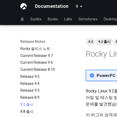
Documentation
9
latest
홈
Guides
Books
Labs
Gemstones
Deskto
Release Notes
9.2
9.2 출시
Rocky 릴리스 노트
Rocky 
Current Release 9.7
Current Release 9.6
Current Release 8.10
PowerPC 
Release 9.5
Release 9.4
Release 9.3
Rocky Linux 9
어링 및 테스팅 팀은
Release 8.9
문제를 발견했습니
9.2 출시
8.8 출시
이 버그의 성격과 