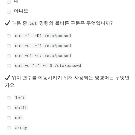
예
Lab 11: Provisioning Pod
Editors
Systemd 서비스 - Python 스
변경 로그 8
아니오
Network Routes
Part 6. Mail servers
크립트
WireGuard VPN
Email
다음 중
명령의 올바른 구문은 무엇입니까?
cut
Lab 12: Smoke Test
Part 7. High availability
Test CPU compatibility
cut -f: -D1 /etc/passwd
File Sharing Services
Lab 13: Cleaning Up
torsocks - Route Traffic Via
cut -d: -f1 /etc/passwd
Hardware
Tor/SOCKS5
cut -d1 -f: /etc/passwd
cut -c ":" -f 3 /etc/passwd
Interoperability
위치 변수를 이동시키기 위해 사용되는 명령어는 무엇인
ISOs
가요:
Kernel
left
shift
Mirror Management
set
Network
array