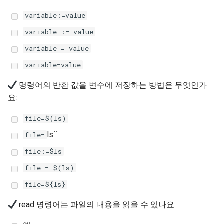
(Rocky Linux)
Configuration Files for
Unison 사용
Part 4. Database Servers
Flatpak
Feature Branch Workflow in
Authentication
Automation
6 Profiles
PHP 와 PHP-FPM
프로세스 관리
필터 작업
7 컨테이너 구성 옵션
Marksman
Simple Gemstone template
Release 8.9
Rootkit Hunter
variable:=value
Git
Part 4.1 Database servers
GNOME Shell Extensions
variable := value
Lab 6: Generating the Data
Backup & Sync
7 Container Configuration
MariaDB
Tor Onion Service
백업 및 복원
관리 서버 최적화
8 컨테이너 스냅샷
NvChad UI
htop - 프로세스 관리
9.2 출시
SELinux 보안
variable = value
Fork and Branch Git workfl
Encryption Configuration a
Options
GNOME Tweaks
Key
Content Management
Part 4.2 Database Servers
시스템 시작
Working With Jinja Template
9 스냅샷 서버
Plugins
https - RSA 키 생성
8.8 출시
SSH 퍼블릭과 프라이빗 키
variable=value
Using git pull and git fetch
8 Container Snapshots
MySQL
in Ansible
GNOME Online Accounts
명령어의 반환 값을 변수에 저장하는 방법은 무엇인가
Lab 7: Bootstrapping the e
Communications
작업 관리
10 스냅샷 자동화
Markdow 데모
9.1 출시
Tailscale VPN
요:
Cluster
Adding a remote repositor
9 Snapshot Server
Part 4.3 MariaDB database
Screenshot
using git CLI
replication
Containers
네트워크 구현
부록 A - 워크스테이션 설정
perl - 검색 및 변경
9.0 출시
'iptables' 방화벽 활성화
file=$(ls)
Lab 8: Bootstrapping the
10 Automating Snapshots
User and group account
ls``
file=
Kubernetes Control Plane
Tracking vs Non-Tracking
Part 5. Load balancing,
Cloud
management
소프트웨어 관리
rpaste - Pastebin Tool
8.7 출시
FreeRADIUS RADIUS Serve
Branch in Git
caching and proxyfication
Appendix A - Workstation
file:=$ls
Lab 9: Bootstrapping the
Setup
Database
Valuta
특별 권한
sed - 검색 및 변경
8.6 출시
OpenVPN
file = $(ls)
Kubernetes Worker Nodes
Part 5.1 HAProxy
file=${ls}
Desktop
About systemd
로컬 Rocky 저장소 설정
8.5 버전
SSH Certificate Authorities
Lab 10: Configuring kubectl
Part 5.2 Varnish
and Key Signing
read 명령어는 파일의 내용을 읽을 수 있나요:
for Remote Access
DNS
Log management
bash - 문자열 색상
8.4 버전
Part 5.3 Squid
Systemd Units Hardening