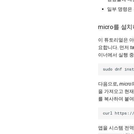
Nginx
SELinux 보안
호스트 기반 침입 탐지 시스템
Nginx 다중 사이트
일부 명령은
(HIDS - Host-based Intrusion
SSH 퍼블릭과 프라이빗 키
Detection System)
PHP 와 PHP-FPM
Tailscale VPN
Rootkit Hunter
Tor Onion Service
micro를 설
'iptables' 방화벽 활성화
FreeRADIUS RADIUS Server
이 튜토리얼은 아
OpenVPN
요합니다. 먼저
ta
SSH Certificate Authorities and
이너에서 실행 중
Key Signing
Systemd Units Hardening
sudo
dnf
inst
WireGuard VPN
다음으로,
micro
을 가져오고 현
를 복사하여 붙여
curl
https:/
앱을 시스템 전역에