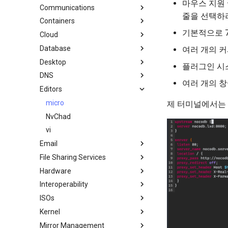
마우스 지원 
Communications
Rocky 문서 포맷팅
cronie - 타이밍 작업
미러링 솔루션 - lsyncd
Chyrp Lite
줄을 선택하려
Containers
Local Documentation
OliveTin
백업 솔루션 - rsnapshot
Nextcloud를 사용하는 클라우드
Asterisk 설치
서버
기본적으로 7
Cloud
네비게이션 변경
자동 템플릿 생성 - Packer -
rsync와 동기화
LXD Server
Introduction
Ansible - VMware vSphere
도쿠 위키
Database
스타일 가이드
tar command
LXD 초보자 가이드 - 다중 서버
Migration to New Azure
로컬 문서 - 도커
여러 개의 커
WordPress on LAMP
Images
Desktop
Podman의 Nextcloud
MariaDB 데이터베이스 서버
로컬 문서 - LXD
플러그인 시
DNS
Podman
KDE 설치
로컬 문서 - Podman
여러 개의 창
Editors
Working with Rancher and
MATE 데스크톱
Knot Authoritative DNS
로컬 문서 - Python VENV
Kubernetes
Xfce installation
NSD Authoritative DNS
micro
로컬 문서 - 빠른
제 터미널에서는 
Bind 개인 DNS 서버
NvChad
Unbound Recursive DNS
vi
Email
File Sharing Services
이메일 시스템 개요
Hardware
Basic e-mail system
클러스터링-GlusterFS
Interoperability
Postfix 프로세스 보고
네트워크 파일 시스템
HPE ProLiant Agentless
Management Service
ISOs
Samba Windows File Sharing
Rocky Linux를 WSL 또는 WSL2
Enabling VLAN Passthrough on
로 가져오기
Kernel
보안 FTP 서버 - vsftpd
Creating a Custom Rocky Linux
Intel X710-series NICs
ISO
Mirror Management
보안 서버 - SFTP
Regenerate `initramfs`