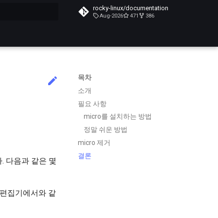
rocky-linux/documentation
Aug-2026
471
386
목차
소개
필요 사항
micro를 설치하는 방법
정말 쉬운 방법
micro 제거
결론
 다음과 같은 몇
텍스트 편집기에서와 같