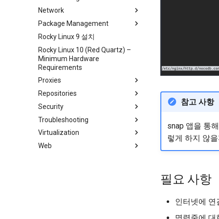
Network
Transmission BitTorrent
Rocky 미러 추가
Seedbox
Package Management
accel-ppp PPPoE Server
Rocky Linux 9 설치
네트워크 구성
소개
Rocky Linux 10 (Red Quartz) –
Network & Resource
Dnf Package Manager
Minimum Hardware
Monitoring with Glances
패키지 빌드 및 문제 해결
Requirements
Hurricane Electric IPv6 Tunnel
패키지 디브랜딩
Proxies
Librenms monitoring server
패키징 및 개발자 가이드
Repositories
HAProxy-Apache-LXD
OpenBGPD BGP Router
참고 사항
패키지 서명 및 테스트
Security
i2pd Anonymous Network
Fetch and Distribute RPM
Repository with Pulp
Troubleshooting
Tor Relay
Authentication
snap 앱을 통해
Virtualization
초보자를 위한 firewalld
How to deal with a kernel panic
액티브 디렉토리 인증
렇게 하지 않을
Web
iptables에서 방화벽
Cockpit KVM Dashboard
Active Directory
Authentication with Samba
# SSL 키 생성
Setting Up libvirt on Rocky
Apache Hardened
Linux
Webserver
SSL 키 생성 - Let's Encrypt
필요 사항
VirtualBox의 Rocky
Apache 다중 사이트
Apache 보안 강화 웹서버
dnf-automatic으로 패칭
VMware Tools™ Installation
Caddy Web Server
웹 기반 애플리케이션 방화벽
PAM 인증 모듈
인터넷에 연결된
(WAF - Web-based
title:'mod_ssl'를 사용한 Apache
Rootkit Hunter
Application Firewall)
명령줄에 대