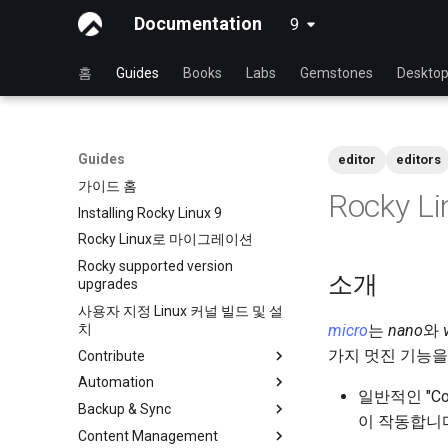
Documentation
9
latest
홈
Guides
Books
Labs
Gemstones
Deskto
Guides
editor
editors
가이드 홈
Rocky L
Installing Rocky Linux 9
Rocky Linux로 마이그레이션
Rocky supported version
소개
upgrades
사용자 지정 Linux 커널 빌드 및 설
치
micro
는
nano
와
가지 멋진 기능을
Contribute
Automation
Index
일반적인 "Con
Backup & Sync
처음 기여자를 위한 가이드
anacron - 명령 자동화
이 작동합니다
Content Management
GitHub에서 새 문서 만들기
cron - 명령 자동화
dump and restore command