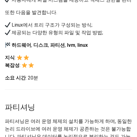
(Rocky Linux)
Configuration Files for
Unison 사용
Part 4. Database Servers
Flatpak
Feature Branch Workflow in
Authentication
Automation
6 Profiles
LVM 쓰기 메커니즘
PHP 와 PHP-FPM
필터 작업
Bash - 루프
7 컨테이너 구성 옵션
Marksman
Simple Gemstone template
Release 8.9
Rootkit Hunter
또한 다음을 발견합니다.
Git
Part 4.1 Database servers
GNOME Shell Extensions
Lab 6: Generating the Data
Backup & Sync
7 Container Configuration
MariaDB
볼륨 관리를 위한 LVM 명령
Tor Onion Service
관리 서버 최적화
Bash - 연습 문제
8 컨테이너 스냅샷
NvChad UI
htop - 프로세스 관리
9.2 출시
SELinux 보안
Linux에서 트리 구조가 구성되는 방식;
Fork and Branch Git workfl
Encryption Configuration a
Options
GNOME Tweaks
제공되는 다양한 유형의 파일 및 작업 방법;
Key
Content Management
Part 4.2 Database Servers
pvcred 명령
Working With Jinja Template
Appendix-Practical
9 스냅샷 서버
Plugins
https - RSA 키 생성
8.8 출시
SSH 퍼블릭과 프라이빗 키
하드웨어
,
디스크
,
파티션
,
lvm
,
linux
Using git pull and git fetch
8 Container Snapshots
MySQL
in Ansible
Examples
GNOME Online Accounts
Lab 7: Bootstrapping the e
Communications
vgcred 명령
10 스냅샷 자동화
Markdow 데모
9.1 출시
Tailscale VPN
지식
:
Cluster
Adding a remote repositor
9 Snapshot Server
Part 4.3 MariaDB database
Screenshot
복잡성
:
using git CLI
replication
Containers
lvcreate 명령
부록 A - 워크스테이션 설정
perl - 검색 및 변경
9.0 출시
'iptables' 방화벽 활성화
Lab 8: Bootstrapping the
10 Automating Snapshots
User and group account
소요 시간
: 20분
Kubernetes Control Plane
Tracking vs Non-Tracking
Part 5. Load balancing,
Cloud
볼륨 정보를 보기 위한 LVM
management
rpaste - Pastebin Tool
8.7 출시
FreeRADIUS RADIUS Serve
Branch in Git
caching and proxyfication
Appendix A - Workstation
명령
Lab 9: Bootstrapping the
Setup
Database
Valuta
sed - 검색 및 변경
8.6 출시
OpenVPN
Kubernetes Worker Nodes
파티셔닝
Part 5.1 HAProxy
pvdisplay 명령
Desktop
로컬 Rocky 저장소 설정
8.5 버전
SSH Certificate Authorities
Lab 10: Configuring kubectl
Part 5.2 Varnish
파티셔닝은 여러 운영 체제의 설치를 가능하게 하며, 동일한
vgdisplay 명령
and Key Signing
for Remote Access
DNS
논리 드라이브에 여러 운영 체제가 공존하는 것은 불가능합
bash - 문자열 색상
8.4 버전
Part 5.3 Squid
lvdisplay 명령
니다. 파티셔닝은 데이터를 논리적으로 분리하는 것도 가능
Systemd Units Hardening