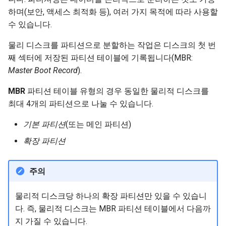
Lab 11: Provisioning Pod
Editors
Systemd 서비스 - Python 스
변경 로그 8
하며(보안, 액세스 최적화 등), 여러 가지 목적에 따라 사용할
Network Routes
Part 6. Mail servers
물리 미디어 준비
크립트
WireGuard VPN
수 있습니다.
Email
물리 디스크를 파티션으로 분할하는 작업은 디스크의 첫 번
Lab 12: Smoke Test
Part 7. High availability
파일 시스템의 구조
Test CPU compatibility
째 섹터에 저장된 파티션 테이블에 기록됩니다(MBR:
File Sharing Services
Master Boot Record
).
Lab 13: Cleaning Up
mkfs 명령
torsocks - Route Traffic Via
Hardware
Tor/SOCKS5
MBR
파티션 테이블 유형의 경우 동일한 물리적 디스크를
부트 섹터
최대 4개의 파티션으로 나눌 수 있습니다.
Interoperability
슈퍼 블록
기본 파티션
(또는 메인 파티션)
ISOs
확장 파티션
inode 테이블
Kernel
주의
데이터 블록
Mirror Management
물리적 디스크당 하나의 확장 파티션만 있을 수 있습니
파일 시스템 복구
다. 즉, 물리적 디스크는 MBR 파티션 테이블에서 다음까
Network
지 가질 수 있습니다.
fsck 명령