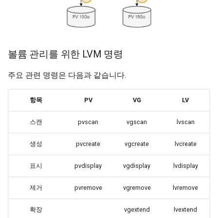
볼륨 관리를 위한 LVM 명령
주요 관련 명령은 다음과 같습니다.
항목
PV
VG
LV
스캔
pvscan
vgscan
lvscan
생성
pvcreate
vgcreate
lvcreate
표시
pvdisplay
vgdisplay
lvdisplay
제거
pvremove
vgremove
lvremove
확장
vgextend
lvextend