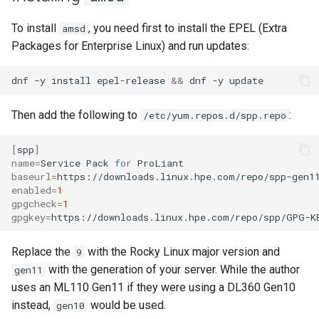
Lab 11: Provisioning Pod
Systemd 서비스 - Python 스
변경 로그 8
To install
, you need first to install the EPEL (Extra
amsd
Network Routes
Part 6. Mail servers
WireGuard VPN
크립트
Packages for Enterprise Linux) and run updates:
Lab 12: Smoke Test
Part 7. High availability
Test CPU compatibility
dnf
-y
install
epel-release
&&
dnf
-y
Lab 13: Cleaning Up
torsocks - Route Traffic Via
Then add the following to
:
/etc/yum.repos.d/spp.repo
Tor/SOCKS5
[
spp
]
name
=
Service
Pack
for
baseurl
=
enabled
=
1
gpgcheck
=
1
gpgkey
=
https://downloads.linux.hpe.com/repo/spp/GPG-K
Replace the
with the Rocky Linux major version and
9
with the generation of your server. While the author
gen11
uses an ML110 Gen11 if they were using a DL360 Gen10
instead,
would be used.
gen10