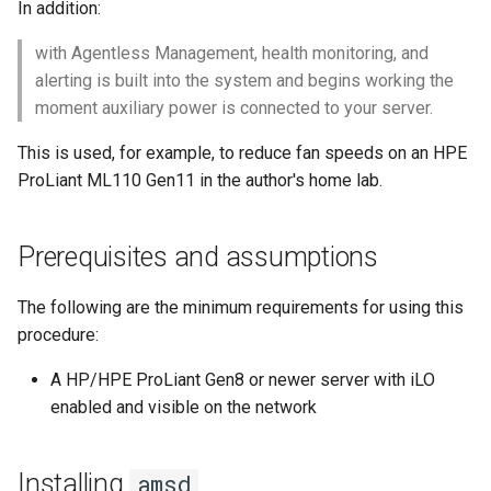
(Rocky Linux)
Configuration Files for
Incus Server
Unison 사용
Part 4. Database Servers
Flatpak
In addition:
Feature Branch Workflow in
Authentication
PHP 와 PHP-FPM
6 Profiles
Rootkit Hunter
Simple Gemstone template
Release 8.9
프로세스 관리
필터 작업
Bash - 루프
7 컨테이너 구성 옵션
Marksman
with Agentless Management, health monitoring, and
Git
DISA STIG
Part 4.1 Database servers
GNOME Shell Extensions
alerting is built into the system and begins working the
Lab 6: Generating the Data
Tor Onion Service
7 Container Configuration
MariaDB
SELinux 보안
htop - 프로세스 관리
9.2 출시
백업 및 복원
관리 서버 최적화
Bash - 연습 문제
8 컨테이너 스냅샷
NvChad UI
moment auxiliary power is connected to your server.
Fork and Branch Git workfl
Encryption Configuration a
Options
Sed, Awk & Grep
GNOME Tweaks
Key
Part 4.2 Database Servers
SSH 퍼블릭과 프라이빗 키
https - RSA 키 생성
8.8 출시
시스템 시작
Working With Jinja Templat
Appendix-Practical
9 스냅샷 서버
Plugins
This is used, for example, to reduce fan speeds on an HPE
Using git pull and git fetch
8 Container Snapshots
MySQL
Licence
in Ansible
Examples
GNOME Online Accounts
ProLiant ML110 Gen11 in the author's home lab.
Lab 7: Bootstrapping the e
Tailscale VPN
Markdow 데모
9.1 출시
작업 관리
10 스냅샷 자동화
Cluster
Adding a remote repositor
9 Snapshot Server
Part 4.3 MariaDB database
Bash programming
Screenshot
using git CLI
replication
'iptables' 방화벽 활성화
perl - 검색 및 변경
9.0 출시
네트워크 구현
부록 A - 워크스테이션 설
Prerequisites and assumptions
Lab 8: Bootstrapping the
10 Automating Snapshots
Nvchad
User and group account
Kubernetes Control Plane
Tracking vs Non-Tracking
Part 5. Load balancing,
management
FreeRADIUS RADIUS Server
rpaste - Pastebin Tool
8.7 출시
소프트웨어 관리
The following are the minimum requirements for using this
Branch in Git
caching and proxyfication
Appendix A - Workstation
Web services
procedure:
Lab 9: Bootstrapping the
Setup
Valuta
OpenVPN
sed - 검색 및 변경
8.6 출시
특별 권한
Kubernetes Worker Nodes
A HP/HPE ProLiant Gen8 or newer server with iLO
Part 5.1 HAProxy
enabled and visible on the network
SSH Certificate Authorities
로컬 Rocky 저장소 설정
8.5 버전
About systemd
Lab 10: Configuring kubectl
Part 5.2 Varnish
and Key Signing
for Remote Access
bash - 문자열 색상
8.4 버전
Log management
Installing
amsd
Part 5.3 Squid
Systemd Units Hardening