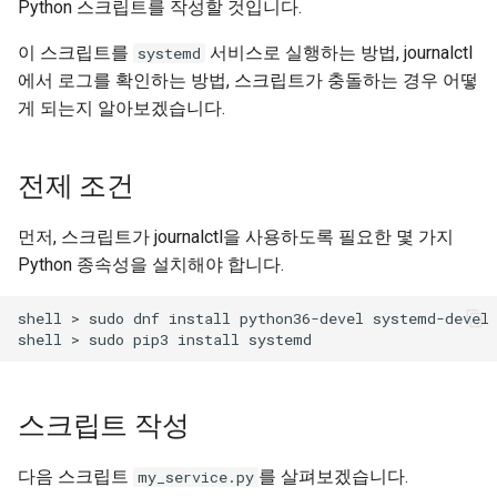
(Rocky Linux)
Configuration Files for
Incus Server
Unison 사용
Part 4. Database Servers
Flatpak
Python 스크립트를 작성할 것입니다.
Feature Branch Workflow in
Authentication
Automation
PHP 와 PHP-FPM
6 Profiles
Release 8.9
Rootkit Hunter
프로세스 관리
필터 작업
Bash - 루프
7 컨테이너 구성 옵션
Marksman
이 스크립트를
서비스로 실행하는 방법, journalctl
systemd
Git
DISA STIG
Part 4.1 Database servers
GNOME Shell Extensions
에서 로그를 확인하는 방법, 스크립트가 충돌하는 경우 어떻
Lab 6: Generating the Data
Backup & Sync
Tor Onion Service
7 Container Configuration
MariaDB
9.2 출시
SELinux 보안
백업 및 복원
관리 서버 최적화
Bash - 연습 문제
8 컨테이너 스냅샷
NvChad UI
게 되는지 알아보겠습니다.
Fork and Branch Git workflow
Encryption Configuration a
Options
Sed, Awk & Grep
GNOME Tweaks
Key
Content Management
Part 4.2 Database Servers
8.8 출시
SSH 퍼블릭과 프라이빗 키
시스템 시작
Working With Jinja Templat
Appendix-Practical
9 스냅샷 서버
Plugins
Using git pull and git fetch
8 Container Snapshots
MySQL
Licence
in Ansible
Examples
GNOME Online Accounts
전제 조건
Lab 7: Bootstrapping the e
Communications
9.1 출시
Tailscale VPN
작업 관리
10 스냅샷 자동화
Adding a remote repository
Cluster
9 Snapshot Server
Part 4.3 MariaDB database
Bash programming
Screenshot
먼저, 스크립트가 journalctl을 사용하도록 필요한 몇 가지
using git CLI
replication
Containers
9.0 출시
'iptables' 방화벽 활성화
네트워크 구현
부록 A - 워크스테이션 설
Python 종속성을 설치해야 합니다.
Lab 8: Bootstrapping the
10 Automating Snapshots
Nvchad
User and group account
Tracking vs Non-Tracking
Kubernetes Control Plane
Part 5. Load balancing,
Cloud
management
8.7 출시
FreeRADIUS RADIUS Serve
소프트웨어 관리
shell > sudo dnf install python36-devel systemd-devel

Branch in Git
caching and proxyfication
Appendix A - Workstation
Web services
Lab 9: Bootstrapping the
Setup
Database
Valuta
8.6 출시
OpenVPN
특별 권한
Kubernetes Worker Nodes
Part 5.1 HAProxy
Desktop
8.5 버전
SSH Certificate Authorities
About systemd
스크립트 작성
Lab 10: Configuring kubectl
Part 5.2 Varnish
and Key Signing
for Remote Access
DNS
8.4 버전
Log management
다음 스크립트
를 살펴보겠습니다.
my_service.py
Part 5.3 Squid
Systemd Units Hardening