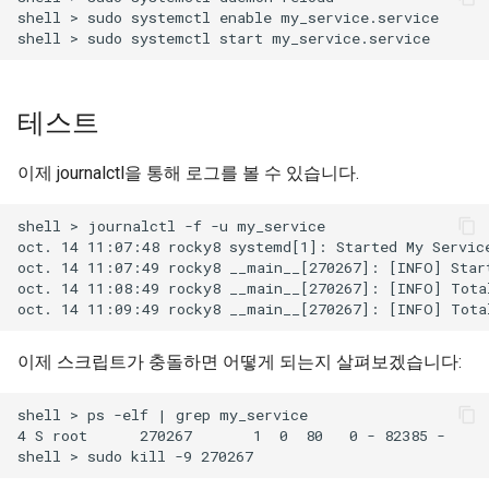
shell > sudo systemctl enable my_service.service

테스트
이제 journalctl을 통해 로그를 볼 수 있습니다.
shell > journalctl -f -u my_service

oct. 14 11:07:48 rocky8 systemd[1]: Started My Service
oct. 14 11:07:49 rocky8 __main__[270267]: [INFO] Start
oct. 14 11:08:49 rocky8 __main__[270267]: [INFO] Total
이제 스크립트가 충돌하면 어떻게 되는지 살펴보겠습니다:
shell > ps -elf | grep my_service

4 S root      270267       1  0  80   0 - 82385 -     