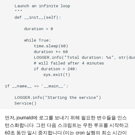
Package Management
    Launch an infinite loop

    """

    def __init__(self):

Rocky Linux 9 설치
        duration = 0

Rocky Linux 10 (Red Quartz)
        while True:

– Minimum Hardware
            time.sleep(60)

Requirements
            duration += 60

            LOGGER.info("Total duration: %s", str(dur
            # will failed after 4 minutes

Proxies
            if duration > 240:

                sys.exit(1)

Repositories
if __name__ == '__main__':

Security
    LOGGER.info("Starting the service")

Troubleshooting
먼저, journald에 로그를 보내기 위해 필요한 변수들을 인스
Virtualization
턴스화합니다. 그런 다음 스크립트는 무한 루프를 시작하고
60초 동안 일시 중지합니다 (이는 cron 실행의 최소 시간이