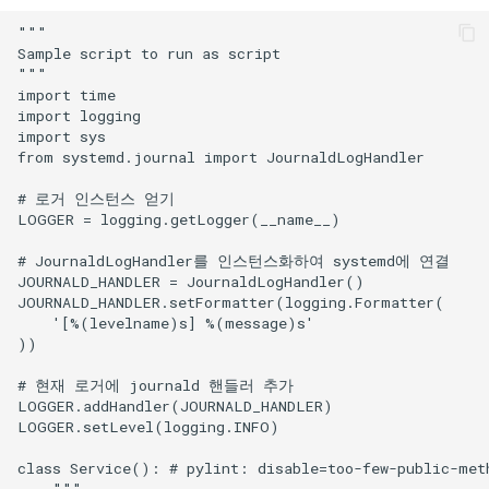
Lab 11: Provisioning Pod
Editors
변경 로그 8
"""

Network Routes
Part 6. Mail servers
WireGuard VPN
Sample script to run as script

"""

Email
import time

Lab 12: Smoke Test
Part 7. High availability
import logging

File Sharing Services
import sys

Lab 13: Cleaning Up
from systemd.journal import JournaldLogHandler

Hardware
# 로거 인스턴스 얻기

LOGGER = logging.getLogger(__name__)

Interoperability
# JournaldLogHandler를 인스턴스화하여 systemd에 연결

JOURNALD_HANDLER = JournaldLogHandler()

ISOs
JOURNALD_HANDLER.setFormatter(logging.Formatter(

    '[%(levelname)s] %(message)s'

))

Kernel
# 현재 로거에 journald 핸들러 추가

Mirror Management
LOGGER.addHandler(JOURNALD_HANDLER)

LOGGER.setLevel(logging.INFO)

Network
class Service(): # pylint: disable=too-few-public-meth
    """
