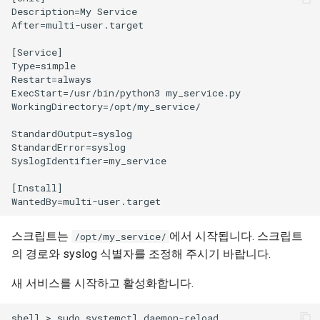
Description=My Service

After=multi-user.target

[Service]

Type=simple

Restart=always

ExecStart=/usr/bin/python3 my_service.py

WorkingDirectory=/opt/my_service/

StandardOutput=syslog

StandardError=syslog

SyslogIdentifier=my_service

[Install]

스크립트는
에서 시작됩니다. 스크립트
/opt/my_service/
의 경로와 syslog 식별자를 조정해 주시기 바랍니다.
새 서비스를 시작하고 활성화합니다.
shell > sudo systemctl daemon-reload
