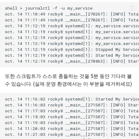
shell > journalctl -f -u my_service

oct. 14 11:10:49 rocky8 __main__[270267]: [INFO] Total
oct. 14 11:11:49 rocky8 __main__[270267]: [INFO] Total
oct. 14 11:12:19 rocky8 systemd[1]: my_service.service
oct. 14 11:12:19 rocky8 systemd[1]: my_service.service
oct. 14 11:12:19 rocky8 systemd[1]: my_service.service
oct. 14 11:12:19 rocky8 systemd[1]: my_service.service
oct. 14 11:12:19 rocky8 systemd[1]: Stopped My Service
oct. 14 11:12:19 rocky8 systemd[1]: Started My Service
또한 스크립트가 스스로 충돌하는 것을 5분 동안 기다려 볼
수 있습니다. (실제 운영 환경에서는 이 부분을 제거하세요)
oct. 14 11:16:02 rocky8 systemd[1]: Started My Service
oct. 14 11:16:03 rocky8 __main__[271507]: [INFO] Start
oct. 14 11:17:03 rocky8 __main__[271507]: [INFO] Total
oct. 14 11:18:03 rocky8 __main__[271507]: [INFO] Total
oct. 14 11:19:03 rocky8 __main__[271507]: [INFO] Total
oct. 14 11:20:03 rocky8 __main__[271507]: [INFO] Total
oct. 14 11:21:03 rocky8 __main__[271507]: [INFO] Total