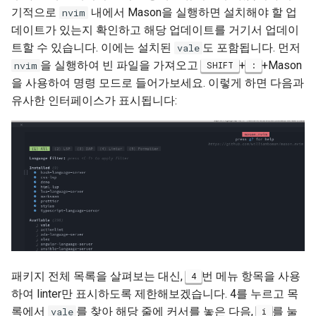
기적으로
내에서 Mason을 실행하면 설치해야 할 업
nvim
Lab 11: Provisioning Pod
Editors
Systemd 서비스 - Python 스
변경 로그 8
데이트가 있는지 확인하고 해당 업데이트를 거기서 업데이
Network Routes
Part 6. Mail servers
크립트
WireGuard VPN
트할 수 있습니다. 이에는 설치된
도 포함됩니다. 먼저
vale
Email
Lab 12: Smoke Test
을 실행하여 빈 파일을 가져오고
+
+Mason
nvim
SHIFT
:
Part 7. High availability
Test CPU compatibility
을 사용하여 명령 모드로 들어가보세요. 이렇게 하면 다음과
File Sharing Services
Lab 13: Cleaning Up
유사한 인터페이스가 표시됩니다:
torsocks - Route Traffic Via
Hardware
Tor/SOCKS5
Interoperability
ISOs
Kernel
Mirror Management
패키지 전체 목록을 살펴보는 대신,
번 메뉴 항목을 사용
4
Network
하여 linter만 표시하도록 제한해보겠습니다. 4를 누르고 목
록에서
를 찾아 해당 줄에 커서를 놓은 다음,
를 눌
vale
i