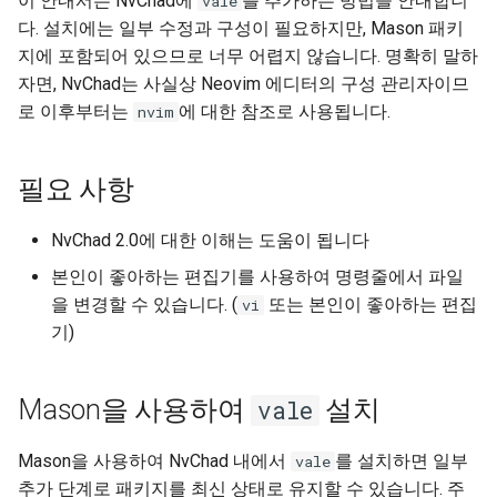
이 안내서는 NvChad에
를 추가하는 방법을 안내합니
vale
(Rocky Linux)
Configuration Files for
Unison 사용
null-ls.lua 파일 변경
Part 4. Database Servers
Flatpak
다. 설치에는 일부 수정과 구성이 필요하지만, Mason 패키
Feature Branch Workflow in
Authentication
Automation
6 Profiles
PHP 와 PHP-FPM
프로세스 관리
필터 작업
Bash - 루프
7 컨테이너 구성 옵션
Simple Gemstone template
Release 8.9
Rootkit Hunter
지에 포함되어 있으므로 너무 어렵지 않습니다. 명확히 말하
Git
결론 및 최종 생각
Part 4.1 Database servers
GNOME Shell Extensions
자면, NvChad는 사실상 Neovim 에디터의 구성 관리자이므
Lab 6: Generating the Data
Backup & Sync
7 Container Configuration
MariaDB
Tor Onion Service
백업 및 복원
관리 서버 최적화
Bash - 연습 문제
8 컨테이너 스냅샷
htop - 프로세스 관리
9.2 출시
SELinux 보안
로 이후부터는
에 대한 참조로 사용됩니다.
Fork and Branch Git workfl
nvim
Encryption Configuration a
Options
GNOME Tweaks
Key
Content Management
Part 4.2 Database Servers
시스템 시작
Working With Jinja Template
Appendix-Practical
9 스냅샷 서버
https - RSA 키 생성
8.8 출시
SSH 퍼블릭과 프라이빗 키
Using git pull and git fetch
8 Container Snapshots
MySQL
in Ansible
Examples
GNOME Online Accounts
필요 사항
Lab 7: Bootstrapping the e
Communications
작업 관리
10 스냅샷 자동화
Markdow 데모
9.1 출시
Tailscale VPN
Cluster
Adding a remote repositor
9 Snapshot Server
Part 4.3 MariaDB database
Screenshot
NvChad 2.0에 대한 이해는 도움이 됩니다
using git CLI
replication
Containers
네트워크 구현
부록 A - 워크스테이션 설정
perl - 검색 및 변경
9.0 출시
'iptables' 방화벽 활성화
Lab 8: Bootstrapping the
10 Automating Snapshots
본인이 좋아하는 편집기를 사용하여 명령줄에서 파일
User and group account
Kubernetes Control Plane
Tracking vs Non-Tracking
Part 5. Load balancing,
Cloud
을 변경할 수 있습니다. (
또는 본인이 좋아하는 편집
management
소프트웨어 관리
rpaste - Pastebin Tool
8.7 출시
vi
FreeRADIUS RADIUS Serve
Branch in Git
caching and proxyfication
Appendix A - Workstation
기)
Lab 9: Bootstrapping the
Setup
Database
Valuta
특별 권한
sed - 검색 및 변경
8.6 출시
OpenVPN
Kubernetes Worker Nodes
Part 5.1 HAProxy
Mason을 사용하여
설치
vale
Desktop
About systemd
로컬 Rocky 저장소 설정
8.5 버전
SSH Certificate Authorities
Lab 10: Configuring kubectl
Part 5.2 Varnish
and Key Signing
Mason을 사용하여 NvChad 내에서
를 설치하면 일부
vale
for Remote Access
DNS
Log management
bash - 문자열 색상
8.4 버전
추가 단계로 패키지를 최신 상태로 유지할 수 있습니다. 주
Part 5.3 Squid
Systemd Units Hardening