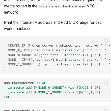
Editors
Systemd 서비스 - Python 스
변경 로그 8
create routes in the
VPC
kubernetes-the-hard-way
Part 6. Mail servers
크립트
WireGuard VPN
network.
Email
Print the internal IP address and Pod CIDR range for each
Part 7. High availability
Test CPU compatibility
worker instance:
File Sharing Services
torsocks - Route Traffic Via
{
Hardware
Tor/SOCKS5
SERVER_IP
=
$(
grep
server
machines.txt
|
cut
-d
" "
-
NODE_0_IP
=
$(
grep
node-0
machines.txt
|
cut
-d
" "
-
Interoperability
NODE_0_SUBNET
=
$(
grep
node-0
machines.txt
|
cut
-d
"
NODE_1_IP
=
$(
grep
node-1
machines.txt
|
cut
-d
" "
-
NODE_1_SUBNET
=
$(
grep
node-1
machines.txt
|
cut
-d
"
ISOs
}
Kernel
ssh
root@server
<<EOF
  ip route add ${NODE_0_SUBNET} via ${NODE_0_IP}
Mirror Management
  ip route add ${NODE_1_SUBNET} via ${NODE_1_IP}
EOF
Network
ssh
root@node-0
<<EOF