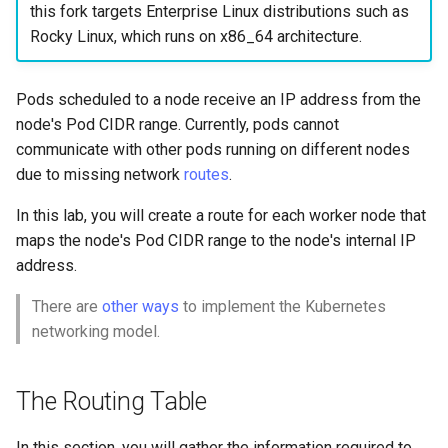
Incus Server
Unison 사용
Part 4. Database Servers
Flatpak
this fork targets Enterprise Linux distributions such as
Feature Branch Workflow in
Automation
PHP 와 PHP-FPM
6 Profiles
Simple Gemstone template
Release 8.9
Rootkit Hunter
프로세스 관리
필터 작업
Bash - 루프
7 컨테이너 구성 옵션
Marksman
Rocky Linux, which runs on x86_64 architecture.
Git
DISA STIG
Part 4.1 Database servers
GNOME Shell Extensions
Backup & Sync
Tor Onion Service
7 Container Configuration
MariaDB
htop - 프로세스 관리
9.2 출시
SELinux 보안
백업 및 복원
관리 서버 최적화
Bash - 연습 문제
8 컨테이너 스냅샷
NvChad UI
Pods scheduled to a node receive an IP address from the
Fork and Branch Git workfl
Options
Sed, Awk & Grep
GNOME Tweaks
node's Pod CIDR range. Currently, pods cannot
Content Management
Part 4.2 Database Servers
https - RSA 키 생성
8.8 출시
SSH 퍼블릭과 프라이빗 키
시스템 시작
Working With Jinja Templat
Appendix-Practical
9 스냅샷 서버
Plugins
communicate with other pods running on different nodes
Using git pull and git fetch
8 Container Snapshots
MySQL
Licence
in Ansible
Examples
GNOME Online Accounts
due to missing network
routes
.
Communications
Markdow 데모
9.1 출시
Tailscale VPN
작업 관리
10 스냅샷 자동화
Adding a remote repositor
9 Snapshot Server
Part 4.3 MariaDB database
Bash programming
Screenshot
In this lab, you will create a route for each worker node that
using git CLI
replication
Containers
perl - 검색 및 변경
9.0 출시
'iptables' 방화벽 활성화
네트워크 구현
부록 A - 워크스테이션 설
maps the node's Pod CIDR range to the node's internal IP
10 Automating Snapshots
Nvchad
User and group account
address.
Tracking vs Non-Tracking
Part 5. Load balancing,
Cloud
management
rpaste - Pastebin Tool
8.7 출시
FreeRADIUS RADIUS Serve
소프트웨어 관리
Branch in Git
caching and proxyfication
Appendix A - Workstation
Web services
There are
other ways
to implement the Kubernetes
Setup
Database
Valuta
sed - 검색 및 변경
8.6 출시
OpenVPN
특별 권한
networking model.
Part 5.1 HAProxy
Desktop
로컬 Rocky 저장소 설정
8.5 버전
SSH Certificate Authorities
About systemd
Part 5.2 Varnish
The Routing Table
and Key Signing
DNS
bash - 문자열 색상
8.4 버전
Log management
Part 5.3 Squid
Systemd Units Hardening
In this section, you will gather the information required to