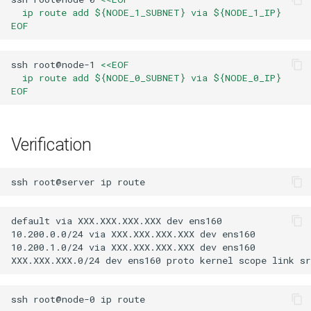
Package Management
  ip route add ${NODE_1_SUBNET} via ${NODE_1_IP}
EOF
Rocky Linux 9 설치
ssh
root@node-1
<<EOF
  ip route add ${NODE_0_SUBNET} via ${NODE_0_IP}
Rocky Linux 10 (Red Quartz)
EOF
– Minimum Hardware
Requirements
Verification
Proxies
Repositories
ssh
root@server
ip
Security
default via XXX.XXX.XXX.XXX dev ens160 

10.200.0.0/24 via XXX.XXX.XXX.XXX dev ens160 

10.200.1.0/24 via XXX.XXX.XXX.XXX dev ens160 

Troubleshooting
Virtualization
ssh
root@node-0
ip