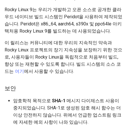
Lab 11: Provisioning Pod
Editors
Systemd 서비스 - Python 스
Rocky Linux 9는 우리가 개발하고 오픈 소스로 공개한 클라
Network Routes
Part 6. Mail servers
크립트
가상화
WireGuard VPN
우드 네이티브 빌드 시스템인 Peridot을 사용하여 제작되었
Email
습니다. Peridot은 x86_64, aarch64, s390x 및 ppc64le 아키
Lab 12: Smoke Test
Part 7. High availability
Test CPU compatibility
업그레이드
텍처용 Rocky Linux 9를 빌드하는 데 사용되었습니다.
File Sharing Services
Lab 13: Cleaning Up
torsocks - Route Traffic Via
설치
이 릴리스는 커뮤니티에 대한 우리의 지속적인 약속과
Hardware
Tor/SOCKS5
Rocky Linux 프로젝트의 장기 지속성을 보장하기 위한 것으
알려진 문제들
로, 사용자들이 Rocky Linux을 독립적으로 처음부터 빌드,
Interoperability
향상 또는 재현할 수 있도록 합니다. 빌드 시스템의 소스 코
버그 신고
드는
여기
에서 사용할 수 있습니다.
ISOs
보안
Kernel
암호학적 목적으로
SHA-1
메시지 다이제스트 사용이
Mirror Management
중지되었습니다. SHA-1로 생성된 암호 해시 함수는 더
이상 안전하지 않습니다. 위에서 언급한 업스트림 링크
Network
에 자세한 예외 사항이 나와 있습니다.