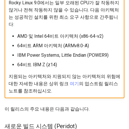
(Rocky Linux)
Configuration Files for
Incus Server
버전 관리
Unison 사용
Part 4. Database Servers
Flatpak
Rocky Linux 9.0에서는 일부 오래된 CPU가 잘 작동하지
Feature Branch Workflow in
Authentication
Automation
PHP 와 PHP-FPM
6 Profiles
Simple Gemstone template
Rootkit Hunter
프로세스 관리
필터 작업
Bash - 루프
7 컨테이너 구성 옵션
Marksman
않거나 전혀 작동하지 않을 수 있습니다. 다음 아키텍처
Git
DISA STIG
웹 서버
Part 4.1 Database servers
GNOME Shell Extensions
는 성공적인 설치를 위한 최소 요구 사항으로 간주됩니
Lab 6: Generating the Data
Backup & Sync
Tor Onion Service
7 Container Configuration
MariaDB
htop - 프로세스 관리
SELinux 보안
백업 및 복원
관리 서버 최적화
Bash - 연습 문제
8 컨테이너 스냅샷
NvChad UI
다:
Fork and Branch Git workfl
Encryption Configuration a
Options
Sed, Awk & Grep
프록시 캐싱 서버
GNOME Tweaks
AMD 및 Intel 64비트 아키텍처 (x86-64-v2)
Key
Content Management
Part 4.2 Database Servers
https - RSA 키 생성
SSH 퍼블릭과 프라이빗 키
시스템 시작
Working With Jinja Templat
Appendix-Practical
9 스냅샷 서버
Plugins
Using git pull and git fetch
8 Container Snapshots
MySQL
Licence
데이터베이스 서버
in Ansible
Examples
GNOME Online Accounts
64비트 ARM 아키텍처 (ARMv8.0-A)
Lab 7: Bootstrapping the e
Communications
Markdow 데모
Tailscale VPN
작업 관리
10 스냅샷 자동화
IBM Power Systems, Little Endian (POWER9)
Cluster
Adding a remote repositor
9 Snapshot Server
Part 4.3 MariaDB database
Bash programming
컴파일러 및 개발 도구
Screenshot
using git CLI
64비트 IBM Z (z14)
replication
Containers
perl - 검색 및 변경
'iptables' 방화벽 활성화
네트워크 구현
부록 A - 워크스테이션 설
Lab 8: Bootstrapping the
10 Automating Snapshots
Nvchad
시스템 도구체인
User and group account
지원되는 아키텍처와 지원되지 않는 아키텍처의 위험에
Kubernetes Control Plane
Tracking vs Non-Tracking
Part 5. Load balancing,
Cloud
management
rpaste - Pastebin Tool
FreeRADIUS RADIUS Serve
소프트웨어 관리
대한 자세한 내용은 상위 링크
여기
의 업스트림 릴리스
Branch in Git
caching and proxyfication
Appendix A - Workstation
Web services
성능 및 디버깅 도구
노트를 참조하십시오.
Lab 9: Bootstrapping the
Setup
Database
Valuta
sed - 검색 및 변경
OpenVPN
특별 권한
Kubernetes Worker Nodes
Part 5.1 HAProxy
성능 모니터링 도구
Desktop
로컬 Rocky 저장소 설정
SSH Certificate Authorities
About systemd
이 릴리스의 주요 내용은 다음과 같습니다.
Lab 10: Configuring kubectl
Part 5.2 Varnish
컴파일러 도구셋
and Key Signing
for Remote Access
DNS
bash - 문자열 색상
Log management
새로운 빌드 시스템 (Peridot)
Part 5.3 Squid
Java 구현
Systemd Units Hardening