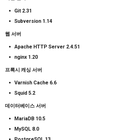
Git 2.31
Subversion 1.14
웹 서버
Apache HTTP Server 2.4.51
nginx 1.20
프록시 캐싱 서버
Varnish Cache 6.6
Squid 5.2
데이터베이스 서버
MariaDB 10.5
MySQL 8.0
PostgreSQL 13