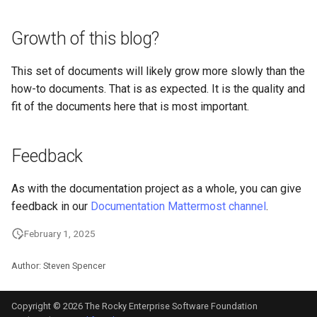
Package Management
Growth of this blog?
Rocky Linux 9 설치
This set of documents will likely grow more slowly than the
Rocky Linux 10 (Red Quartz)
how-to documents. That is as expected. It is the quality and
– Minimum Hardware
fit of the documents here that is most important.
Requirements
Proxies
Feedback
Repositories
As with the documentation project as a whole, you can give
feedback in our
Documentation Mattermost channel
.
Security
February 1, 2025
Troubleshooting
Author: Steven Spencer
Virtualization
Copyright © 2026 The Rocky Enterprise Software Foundation