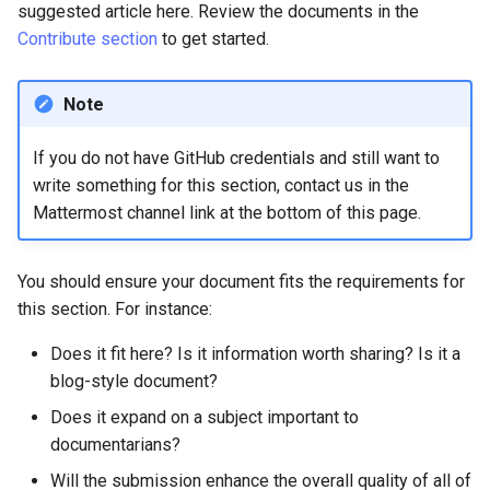
(Rocky Linux)
Configuration Files for
Incus Server
Unison 사용
Part 4. Database Servers
Flatpak
suggested article here. Review the documents in the
Feature Branch Workflow in
Authentication
Automation
PHP 와 PHP-FPM
6 Profiles
Simple Gemstone template
Release 8.9
Rootkit Hunter
프로세스 관리
필터 작업
Bash - 루프
7 컨테이너 구성 옵션
Marksman
Contribute section
to get started.
Git
DISA STIG
Part 4.1 Database servers
GNOME Shell Extensions
Lab 6: Generating the Data
Backup & Sync
Tor Onion Service
7 Container Configuration
MariaDB
htop - 프로세스 관리
9.2 출시
SELinux 보안
백업 및 복원
관리 서버 최적화
Bash - 연습 문제
8 컨테이너 스냅샷
NvChad UI
Note
Fork and Branch Git workfl
Encryption Configuration a
Options
Sed, Awk & Grep
GNOME Tweaks
Key
Content Management
Part 4.2 Database Servers
https - RSA 키 생성
8.8 출시
SSH 퍼블릭과 프라이빗 키
시스템 시작
Working With Jinja Templat
Appendix-Practical
9 스냅샷 서버
Plugins
If you do not have GitHub credentials and still want to
Using git pull and git fetch
8 Container Snapshots
MySQL
Licence
in Ansible
Examples
GNOME Online Accounts
write something for this section, contact us in the
Lab 7: Bootstrapping the e
Communications
Markdow 데모
9.1 출시
Tailscale VPN
작업 관리
10 스냅샷 자동화
Mattermost channel link at the bottom of this page.
Cluster
Adding a remote repositor
9 Snapshot Server
Part 4.3 MariaDB database
Bash programming
Screenshot
using git CLI
replication
Containers
perl - 검색 및 변경
9.0 출시
'iptables' 방화벽 활성화
네트워크 구현
부록 A - 워크스테이션 설
Lab 8: Bootstrapping the
10 Automating Snapshots
Nvchad
User and group account
You should ensure your document fits the requirements for
Kubernetes Control Plane
Tracking vs Non-Tracking
Part 5. Load balancing,
Cloud
management
rpaste - Pastebin Tool
8.7 출시
FreeRADIUS RADIUS Serve
소프트웨어 관리
this section. For instance:
Branch in Git
caching and proxyfication
Appendix A - Workstation
Web services
Lab 9: Bootstrapping the
Setup
Database
Does it fit here? Is it information worth sharing? Is it a
Valuta
sed - 검색 및 변경
8.6 출시
OpenVPN
특별 권한
Kubernetes Worker Nodes
Part 5.1 HAProxy
blog-style document?
Desktop
로컬 Rocky 저장소 설정
8.5 버전
SSH Certificate Authorities
About systemd
Does it expand on a subject important to
Lab 10: Configuring kubectl
Part 5.2 Varnish
and Key Signing
documentarians?
for Remote Access
DNS
bash - 문자열 색상
8.4 버전
Log management
Will the submission enhance the overall quality of all of
Part 5.3 Squid
Systemd Units Hardening