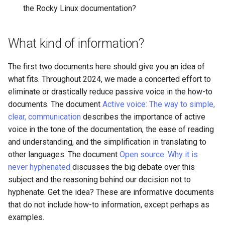
the Rocky Linux documentation?
Lab 11: Provisioning Pod
Editors
Systemd 서비스 - Python 스
변경 로그 8
Network Routes
Part 6. Mail servers
크립트
WireGuard VPN
Email
What kind of information?
Lab 12: Smoke Test
Part 7. High availability
Test CPU compatibility
File Sharing Services
The first two documents here should give you an idea of
Lab 13: Cleaning Up
torsocks - Route Traffic Via
what fits. Throughout 2024, we made a concerted effort to
Hardware
Tor/SOCKS5
eliminate or drastically reduce passive voice in the how-to
documents. The document
Active voice: The way to simple,
Interoperability
clear, communication
describes the importance of active
voice in the tone of the documentation, the ease of reading
ISOs
and understanding, and the simplification in translating to
other languages. The document
Open source: Why it is
Kernel
never hyphenated
discusses the big debate over this
subject and the reasoning behind our decision not to
Mirror Management
hyphenate. Get the idea? These are informative documents
that do not include how-to information, except perhaps as
Network
examples.