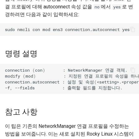
(Rocky Linux)
Configuration Files for
Incus Server
Unison 사용
Part 4. Database Servers
Flatpak
결 프로필에 대해 autoconnect 속성 값을
에서
로 변
no
yes
Feature Branch Workflow in
Authentication
Automation
PHP 와 PHP-FPM
6 Profiles
Release 8.9
Rootkit Hunter
프로세스 관리
필터 작업
Bash - 루프
7 컨테이너 구성 옵션
Marksman
경하려면 다음과 같이 입력하세요:
Git
DISA STIG
Part 4.1 Database servers
GNOME Shell Extensions
Lab 6: Generating the Data
Backup & Sync
Tor Onion Service
7 Container Configuration
MariaDB
9.2 출시
SELinux 보안
백업 및 복원
관리 서버 최적화
Bash - 연습 문제
8 컨테이너 스냅샷
NvChad UI
sudo
nmcli
con
mod
ens3
connection.autoconnect
Fork and Branch Git workflow
Encryption Configuration a
Options
Sed, Awk & Grep
GNOME Tweaks
Key
Content Management
Part 4.2 Database Servers
8.8 출시
SSH 퍼블릭과 프라이빗 키
시스템 시작
Working With Jinja Templat
Appendix-Practical
9 스냅샷 서버
Plugins
Using git pull and git fetch
8 Container Snapshots
MySQL
Licence
in Ansible
Examples
GNOME Online Accounts
명령 설명
Lab 7: Bootstrapping the e
Communications
9.1 출시
Tailscale VPN
작업 관리
10 스냅샷 자동화
Adding a remote repository
Cluster
9 Snapshot Server
Part 4.3 MariaDB database
Bash programming
Screenshot
using git CLI
replication
Containers
connection
(
con
)
:
NetworkManager
연결
객체.
9.0 출시
'iptables' 방화벽 활성화
네트워크 구현
부록 A - 워크스테이션 설
modify
(
mod
)
:
지정된
연결
프로필의
속성을
하
Lab 8: Bootstrapping the
10 Automating Snapshots
Nvchad
User and group account
connection.autoconnect
:
설정
및
속성
(
<setting>.<proper
Tracking vs Non-Tracking
Kubernetes Control Plane
Part 5. Load balancing,
Cloud
management
8.7 출시
FreeRADIUS RADIUS Serve
소프트웨어 관리
-f,
--fields
:
출력할
필드를
Branch in Git
caching and proxyfication
Appendix A - Workstation
Web services
Lab 9: Bootstrapping the
Setup
Database
Valuta
8.6 출시
OpenVPN
특별 권한
Kubernetes Worker Nodes
Part 5.1 HAProxy
참고 사항
Desktop
8.5 버전
SSH Certificate Authorities
About systemd
Lab 10: Configuring kubectl
Part 5.2 Varnish
and Key Signing
이 팁은 기존의 NetworkManager 연결 프로필을 수정하는
for Remote Access
DNS
8.4 버전
Log management
방법을 보여줍니다. 이는 새로 설치된 Rocky Linux 시스템이
Part 5.3 Squid
Systemd Units Hardening