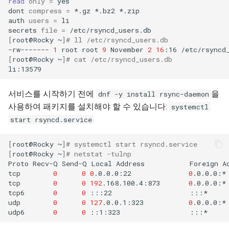
read
only
=
yes

Web
dont
compress
=
*.gz
*.bz2
*.zip

auth
users
=
li

secrets
file
=
[
root@Rocky
~
]
# ll /etc/rsyncd_users.db
-rw-------
1
root
root
9
November
2
16
:16
[
root@Rocky
~
]
# cat /etc/rsyncd_users.db
서비스를 시작하기 전에
을
dnf -y install rsync-daemon
사용하여 패키지를 설치해야 할 수 있습니다:
systemctl
start rsyncd.service
[
root@Rocky
~
]
# systemctl start rsyncd.service
[
root@Rocky
~
]
# netstat -tulnp
Proto
Recv-Q
Send-Q
Local
Address
Foreign
A
tcp
0
0
0
.0.0.0:22
0
.0.0.0:*
tcp
0
0
192
.168.100.4:873
0
.0.0.0:*
tcp6
0
0
:::22
:::*
udp
0
0
127
.0.0.1:323
0
.0.0.0:*
udp6
0
0
::1:323
:::*