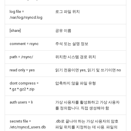
Lab 11: Provisioning Pod
Editors
Systemd 서비스 - Python 스
변경 로그 8
log file =
로그 파일 위치
Network Routes
Part 6. Mail servers
크립트
WireGuard VPN
/var/log/rsyncd.log
Email
Lab 12: Smoke Test
Part 7. High availability
Test CPU compatibility
[share]
공유 이름
File Sharing Services
Lab 13: Cleaning Up
torsocks - Route Traffic Via
comment = rsync
주석 또는 설명 정보
Hardware
Tor/SOCKS5
path = /rsync/
위치한 시스템 경로 위치
Interoperability
read only = yes
읽기 전용이면 yes, 읽기 및 쓰기이면 no
ISOs
dont compress =
압축하지 않을 파일 유형
*.gz *.gz2 *.zip
Kernel
auth users = li
가상 사용자를 활성화하고 가상 사용자
Mirror Management
를 정의합니다. 직접 생성해야 함
Network
secrets file =
.db로 끝나야 하는 가상 사용자의 암호
/etc/rsyncd_users.db
파일 위치를 지정하는 데 사용. 파일의