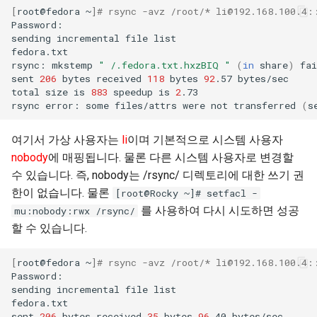
[
root@fedora
~
]
# rsync -avz /root/* li@192.168.100.4:
Password:

sending
incremental
file
list

fedora.txt

rsync:
mkstemp
" /.fedora.txt.hxzBIQ "
(
in
share
)
fa
sent
206
bytes
received
118
bytes
92
.57
bytes/sec

total
size
is
883
speedup
is
2
.73

rsync
error:
some
files/attrs
were
not
transferred
(
s
여기서 가상 사용자는
li
이며 기본적으로 시스템 사용자
nobody
에 매핑됩니다. 물론 다른 시스템 사용자로 변경할
수 있습니다. 즉, nobody는 /rsync/ 디렉토리에 대한 쓰기 권
한이 없습니다. 물론
[root@Rocky ~]# setfacl -
를 사용하여 다시 시도하면 성공
mu:nobody:rwx /rsync/
할 수 있습니다.
[
root@fedora
~
]
# rsync -avz /root/* li@192.168.100.4:
Password:

sending
incremental
file
list

fedora.txt

sent
206
bytes
received
35
bytes
96
.40
bytes/sec
