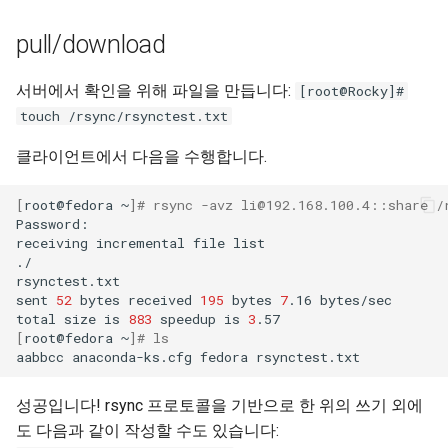
pull/download
서버에서 확인을 위해 파일을 만듭니다:
[root@Rocky]#
touch /rsync/rsynctest.txt
클라이언트에서 다음을 수행합니다.
[
root@fedora
~
]
# rsync -avz li@192.168.100.4::share /
Password:

receiving
incremental
file
list

./

rsynctest.txt

sent
52
bytes
received
195
bytes
7
.16
bytes/sec

total
size
is
883
speedup
is
3
[
root@fedora
~
]
# ls
aabbcc
anaconda-ks.cfg
fedora
성공입니다! rsync 프로토콜을 기반으로 한 위의 쓰기 외에
도 다음과 같이 작성할 수도 있습니다: