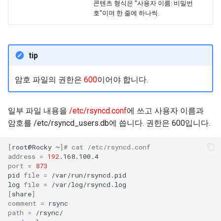
콘텐츠 형식은 "사용자 이름: 비밀번
Package Management
호"이며 한 줄에 하나씩.
Rocky Linux 9 설치
tip
Rocky Linux 10 (Red Quartz)
– Minimum Hardware
암호 파일의 권한은
600
이어야 합니다.
Requirements
Proxies
일부 파일 내용을
/etc/rsyncd.conf
에 쓰고 사용자 이름과
암호를 /etc/rsyncd_users.db에 씁니다. 권한은 600입니다.
Repositories
[
root@Rocky
~
]
# cat /etc/rsyncd.conf
Security
address
=
192
port
=
873
pid
file
=
/var/run/rsyncd.pid

Troubleshooting
log
file
=
[
share
]
Virtualization
comment
=
path
=