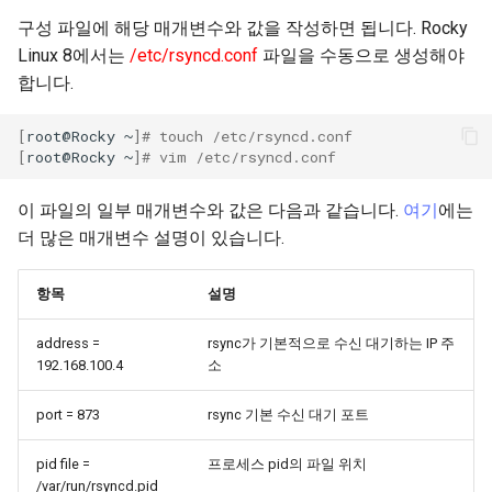
(Rocky Linux)
Configuration Files for
Part 4. Database Servers
Flatpak
구성 파일에 해당 매개변수와 값을 작성하면 됩니다. Rocky
Feature Branch Workflow in
Authentication
Automation
6 Profiles
PHP 와 PHP-FPM
프로세스 관리
필터 작업
Bash - 루프
7 컨테이너 구성 옵션
Marksman
Simple Gemstone template
Release 8.9
Rootkit Hunter
Linux 8에서는
/etc/rsyncd.conf
파일을 수동으로 생성해야
Git
Part 4.1 Database servers
GNOME Shell Extensions
합니다.
Lab 6: Generating the Data
Backup & Sync
7 Container Configuration
MariaDB
Tor Onion Service
백업 및 복원
관리 서버 최적화
Bash - 연습 문제
8 컨테이너 스냅샷
NvChad UI
htop - 프로세스 관리
9.2 출시
SELinux 보안
Fork and Branch Git workfl
Encryption Configuration a
Options
GNOME Tweaks
[
root@Rocky
~
]
# touch /etc/rsyncd.conf
Key
Content Management
Part 4.2 Database Servers
시스템 시작
Working With Jinja Template
Appendix-Practical
9 스냅샷 서버
Plugins
https - RSA 키 생성
8.8 출시
SSH 퍼블릭과 프라이빗 키
[
root@Rocky
~
]
# vim /etc/rsyncd.conf
Using git pull and git fetch
8 Container Snapshots
MySQL
in Ansible
Examples
GNOME Online Accounts
Lab 7: Bootstrapping the e
Communications
작업 관리
10 스냅샷 자동화
Markdow 데모
9.1 출시
Tailscale VPN
이 파일의 일부 매개변수와 값은 다음과 같습니다.
여기
에는
Cluster
Adding a remote repositor
9 Snapshot Server
Part 4.3 MariaDB database
Screenshot
더 많은 매개변수 설명이 있습니다.
using git CLI
replication
Containers
네트워크 구현
부록 A - 워크스테이션 설정
perl - 검색 및 변경
9.0 출시
'iptables' 방화벽 활성화
Lab 8: Bootstrapping the
10 Automating Snapshots
User and group account
항목
설명
Kubernetes Control Plane
Tracking vs Non-Tracking
Part 5. Load balancing,
Cloud
management
소프트웨어 관리
rpaste - Pastebin Tool
8.7 출시
FreeRADIUS RADIUS Serve
Branch in Git
caching and proxyfication
Appendix A - Workstation
address =
rsync가 기본적으로 수신 대기하는 IP 주
Lab 9: Bootstrapping the
Setup
Database
Valuta
특별 권한
sed - 검색 및 변경
8.6 출시
OpenVPN
192.168.100.4
소
Kubernetes Worker Nodes
Part 5.1 HAProxy
Desktop
About systemd
로컬 Rocky 저장소 설정
8.5 버전
SSH Certificate Authorities
port = 873
rsync 기본 수신 대기 포트
Lab 10: Configuring kubectl
Part 5.2 Varnish
and Key Signing
for Remote Access
DNS
Log management
bash - 문자열 색상
8.4 버전
pid file =
프로세스 pid의 파일 위치
Part 5.3 Squid
/var/run/rsyncd.pid
Systemd Units Hardening