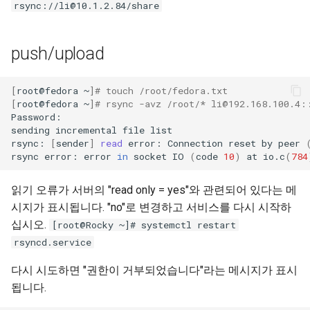
rsync://li@10.1.2.84/share
push/upload
[
root@fedora
~
]
# touch /root/fedora.txt
[
root@fedora
~
]
# rsync -avz /root/* li@192.168.100.4:
Password:

sending
incremental
file
list

rsync:
[
sender
]
read
error:
Connection
reset
by
peer
rsync
error:
error
in
socket
IO
(
code
10
)
at
io.c
(
784
읽기 오류가 서버의 "read only = yes"와 관련되어 있다는 메
시지가 표시됩니다. "no"로 변경하고 서비스를 다시 시작하
십시오.
[root@Rocky ~]# systemctl restart
rsyncd.service
다시 시도하면 "권한이 거부되었습니다"라는 메시지가 표시
됩니다.