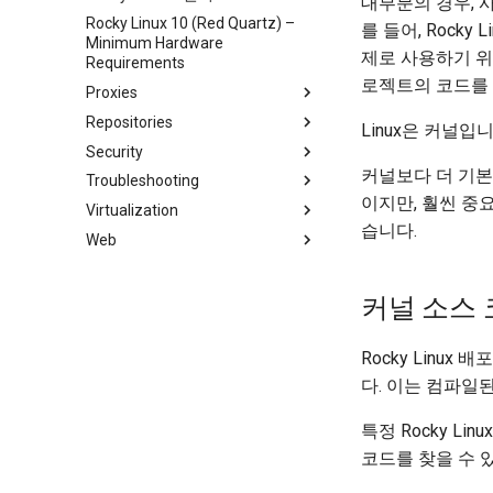
대부분의 경우,
Rocky Linux 10 (Red Quartz) –
Network & Resource
Dnf Package Manager
를 들어, Rocky
Minimum Hardware
Monitoring with Glances
패키지 빌드 및 문제 해결
제로 사용하기 위
Requirements
Hurricane Electric IPv6 Tunnel
패키지 디브랜딩
로젝트의 코드를
Proxies
Librenms monitoring server
패키징 및 개발자 가이드
Repositories
HAProxy-Apache-LXD
Linux은 커널입
OpenBGPD BGP Router
패키지 서명 및 테스트
Security
i2pd Anonymous Network
Fetch and Distribute RPM
Repository with Pulp
커널보다 더 기본
Troubleshooting
Tor Relay
Authentication
이지만, 훨씬 중
Virtualization
초보자를 위한 firewalld
How to deal with a kernel panic
액티브 디렉토리 인증
습니다.
Web
iptables에서 방화벽
Cockpit KVM Dashboard
Active Directory
Authentication with Samba
# SSL 키 생성
Setting Up libvirt on Rocky
Apache Hardened
Linux
Webserver
SSL 키 생성 - Let's Encrypt
커널 소스 
VirtualBox의 Rocky
Apache 다중 사이트
Apache 보안 강화 웹서버
dnf-automatic으로 패칭
VMware Tools™ Installation
Caddy Web Server
웹 기반 애플리케이션 방화벽
Rocky Linu
PAM 인증 모듈
(WAF - Web-based
title:'mod_ssl'를 사용한 Apache
다. 이는 컴파일된
Rootkit Hunter
Application Firewall)
Nginx
SELinux 보안
호스트 기반 침입 탐지 시스템
특정 Rocky L
Nginx 다중 사이트
(HIDS - Host-based Intrusion
SSH 퍼블릭과 프라이빗 키
Detection System)
코드를 찾을 수 
PHP 와 PHP-FPM
Tailscale VPN
Rootkit Hunter