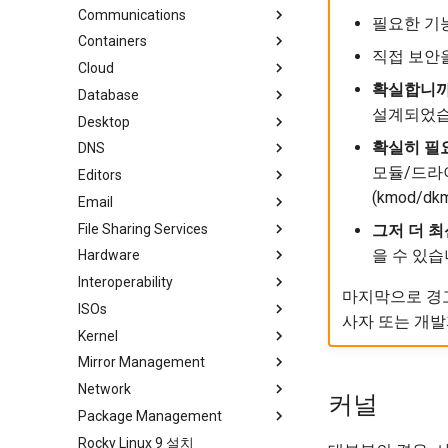
Communications
Rocky 문서 포맷팅
cronie - 타이밍 작업
미러링 솔루션 - lsyncd
Chyrp Lite
필요한 기
Containers
Local Documentation
OliveTin
백업 솔루션 - rsnapshot
Nextcloud를 사용하는 클라우드
Asterisk 설치
직접 보안
서버
Cloud
네비게이션 변경
자동 템플릿 생성 - Packer -
rsync와 동기화
LXD Server
Introduction
Ansible - VMware vSphere
도쿠 위키
확실합니
Database
스타일 가이드
tar command
LXD 초보자 가이드 - 다중 서버
Migration to New Azure
로컬 문서 - 도커
설계되었습
WordPress on LAMP
Images
Desktop
Podman의 Nextcloud
MariaDB 데이터베이스 서버
로컬 문서 - LXD
확실히 필
DNS
Podman
KDE 설치
로컬 문서 - Podman
모듈/드라
Editors
Working with Rancher and
MATE 데스크톱
Knot Authoritative DNS
로컬 문서 - Python VENV
Kubernetes
(kmod/d
Email
Xfce installation
NSD Authoritative DNS
micro
로컬 문서 - 빠른
File Sharing Services
Bind 개인 DNS 서버
NvChad
이메일 시스템 개요
그저 더 
을 수 있습
Hardware
Unbound Recursive DNS
vi
Basic e-mail system
클러스터링-GlusterFS
Interoperability
Postfix 프로세스 보고
네트워크 파일 시스템
HPE ProLiant Agentless
마지막으로 경고
Management Service
ISOs
Samba Windows File Sharing
Rocky Linux를 WSL 또는 WSL2
사자 또는 개발
Enabling VLAN Passthrough on
로 가져오기
Kernel
보안 FTP 서버 - vsftpd
Creating a Custom Rocky Linux
Intel X710-series NICs
ISO
Mirror Management
보안 서버 - SFTP
Regenerate `initramfs`
Network
Transmission BitTorrent
Rocky 미러 추가
커널
Seedbox
Package Management
accel-ppp PPPoE Server
Rocky Linux 9 설치
네트워크 구성
소개