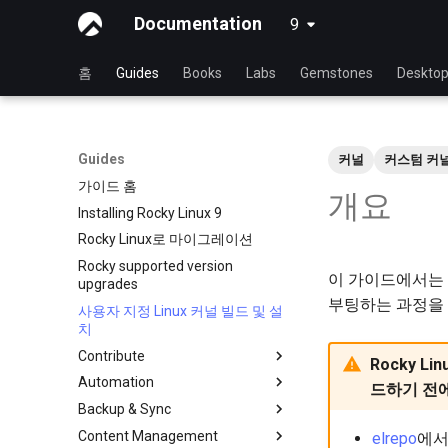
Documentation
9
latest
홈
Guides
Books
Labs
Gemstones
Deskto
Guides
커널
커스텀 커
가이드 홈
개요
Installing Rocky Linux 9
Rocky Linux로 마이그레이션
Rocky supported version
이 가이드에서는 
upgrades
부팅하는 과정을
사용자 지정 Linux 커널 빌드 및 설
치
Contribute
Rocky 
Automation
Index
드하기 전
Backup & Sync
처음 기여자를 위한 가이드
anacron - 명령 자동화
Content Management
GitHub에서 새 문서 만들기
cron - 명령 자동화
dump and restore command
elrepo
에서