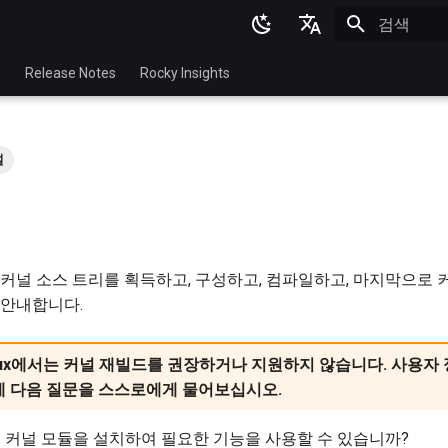
검색 초기화
English
p
Release Notes
Rocky Insights
Ukrainian
Deutsch
널
Français
Español
Italian
커널 소스 트리를 획득하고, 구성하고, 컴파일하고, 마지막으로
日本語
 안내합니다.
한국어
简体中文
Linux에서는 커널 재빌드를 권장하거나 지원하지 않습니다. 사용자
에 다음 질문을 스스로에게 물어보십시오.
 커널 모듈을 설치하여 필요한 기능을 사용할 수 있습니까?