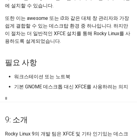
(Rocky Linux)
Configuration Files for
8: 시스템 업데이트 실행
Incus Server
Unison 사용
Part 4. Database Servers
Flatpak
에 설치할 수 있습니다.
Feature Branch Workflow in
Authentication
PHP 와 PHP-FPM
6 Profiles
Rootkit Hunter
Simple Gemstone template
Release 8.9
프로세스 관리
필터 작업
Bash - 루프
7 컨테이너 구성 옵션
Marksman
Git
8: 리포지토리 활성화
DISA STIG
Part 4.1 Database servers
GNOME Shell Extensions
또한 이는 awesome 또는 i3와 같은 대체 창 관리자와 가장
Lab 6: Generating the Data
Tor Onion Service
7 Container Configuration
MariaDB
SELinux 보안
htop - 프로세스 관리
9.2 출시
백업 및 복원
관리 서버 최적화
Bash - 연습 문제
8 컨테이너 스냅샷
NvChad UI
쉽게 결합할 수 있는 데스크탑 환경 중 하나입니다. 하지만
Fork and Branch Git workfl
Encryption Configuration a
Options
8: 그룹에서 사용 가능한 환경
Sed, Awk & Grep
GNOME Tweaks
이 절차는 더 일반적인 XFCE 설치를 통해 Rocky Linux를 사
Key
및 도구 확인
Part 4.2 Database Servers
SSH 퍼블릭과 프라이빗 키
https - RSA 키 생성
8.8 출시
시스템 시작
Working With Jinja Templat
Appendix-Practical
9 스냅샷 서버
Plugins
용하도록 설계되었습니다.
Using git pull and git fetch
8 Container Snapshots
MySQL
Licence
in Ansible
Examples
GNOME Online Accounts
Lab 7: Bootstrapping the e
8: 패키지 설치
Tailscale VPN
Markdow 데모
9.1 출시
작업 관리
10 스냅샷 자동화
Cluster
Adding a remote repositor
필요 사항
9 Snapshot Server
Part 4.3 MariaDB database
Bash programming
Screenshot
using git CLI
replication
8: 최종 단계
'iptables' 방화벽 활성화
perl - 검색 및 변경
9.0 출시
네트워크 구현
부록 A - 워크스테이션 설
Lab 8: Bootstrapping the
10 Automating Snapshots
Nvchad
워크스테이션 또는 노트북
User and group account
Kubernetes Control Plane
Tracking vs Non-Tracking
Part 5. Load balancing,
결론
management
FreeRADIUS RADIUS Server
rpaste - Pastebin Tool
8.7 출시
소프트웨어 관리
기본 GNOME 데스크톱 대신 XFCE를 사용하려는 의지
Branch in Git
caching and proxyfication
Appendix A - Workstation
Web services
Lab 9: Bootstrapping the
Setup
8
Valuta
OpenVPN
sed - 검색 및 변경
8.6 출시
특별 권한
Kubernetes Worker Nodes
Part 5.1 HAProxy
SSH Certificate Authorities
로컬 Rocky 저장소 설정
8.5 버전
About systemd
9: 소개
Lab 10: Configuring kubectl
Part 5.2 Varnish
and Key Signing
for Remote Access
bash - 문자열 색상
8.4 버전
Log management
Rocky Linux 9의 개발 팀은 XFCE 및 기타 인기있는 데스크
Part 5.3 Squid
Systemd Units Hardening