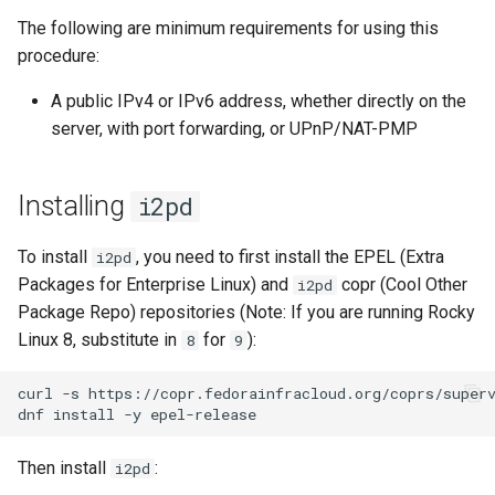
(Rocky Linux)
Configuration Files for
Conclusion
Incus Server
Unison 사용
Part 4. Database Servers
Flatpak
The following are minimum requirements for using this
Feature Branch Workflow in
Authentication
PHP 와 PHP-FPM
6 Profiles
Rootkit Hunter
Simple Gemstone template
Release 8.9
프로세스 관리
필터 작업
Bash - 루프
7 컨테이너 구성 옵션
Marksman
procedure:
Git
DISA STIG
Part 4.1 Database servers
GNOME Shell Extensions
Lab 6: Generating the Data
Tor Onion Service
7 Container Configuration
MariaDB
SELinux 보안
htop - 프로세스 관리
9.2 출시
백업 및 복원
관리 서버 최적화
Bash - 연습 문제
8 컨테이너 스냅샷
NvChad UI
A public IPv4 or IPv6 address, whether directly on the
Fork and Branch Git workfl
Encryption Configuration a
Options
Sed, Awk & Grep
GNOME Tweaks
server, with port forwarding, or UPnP/NAT-PMP
Key
Part 4.2 Database Servers
SSH 퍼블릭과 프라이빗 키
https - RSA 키 생성
8.8 출시
시스템 시작
Working With Jinja Templat
Appendix-Practical
9 스냅샷 서버
Plugins
Using git pull and git fetch
8 Container Snapshots
MySQL
Licence
in Ansible
Examples
GNOME Online Accounts
Lab 7: Bootstrapping the e
Tailscale VPN
Markdow 데모
9.1 출시
작업 관리
10 스냅샷 자동화
Installing
i2pd
Cluster
Adding a remote repositor
9 Snapshot Server
Part 4.3 MariaDB database
Bash programming
Screenshot
using git CLI
replication
'iptables' 방화벽 활성화
perl - 검색 및 변경
9.0 출시
네트워크 구현
부록 A - 워크스테이션 설
To install
, you need to first install the EPEL (Extra
i2pd
Lab 8: Bootstrapping the
10 Automating Snapshots
Nvchad
User and group account
Packages for Enterprise Linux) and
copr (Cool Other
i2pd
Kubernetes Control Plane
Tracking vs Non-Tracking
Part 5. Load balancing,
management
FreeRADIUS RADIUS Server
rpaste - Pastebin Tool
8.7 출시
소프트웨어 관리
Package Repo) repositories (Note: If you are running Rocky
Branch in Git
caching and proxyfication
Appendix A - Workstation
Web services
Linux 8, substitute in
for
):
8
9
Lab 9: Bootstrapping the
Setup
Valuta
OpenVPN
sed - 검색 및 변경
8.6 출시
특별 권한
Kubernetes Worker Nodes
Part 5.1 HAProxy
curl
-s
https://copr.fedorainfracloud.org/coprs/super
SSH Certificate Authorities
로컬 Rocky 저장소 설정
8.5 버전
About systemd
dnf
install
-y
Lab 10: Configuring kubectl
Part 5.2 Varnish
and Key Signing
for Remote Access
bash - 문자열 색상
8.4 버전
Log management
Then install
:
i2pd
Part 5.3 Squid
Systemd Units Hardening