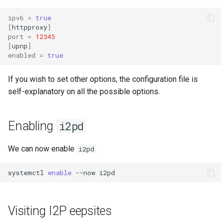
ipv6
=
true
[
httpproxy
]
port
=
12345
[
upnp
]
enabled
=
true
If you wish to set other options, the configuration file is
self-explanatory on all the possible options.
Enabling
i2pd
We can now enable
i2pd
systemctl
enable
--now
Visiting I2P eepsites