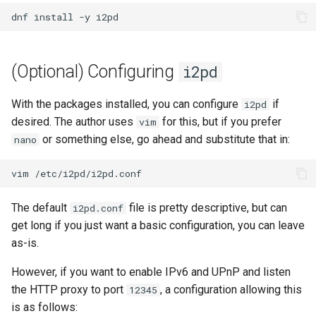
Lab 11: Provisioning Pod
Systemd 서비스 - Python 스
변경 로그 8
dnf
install
-y
Network Routes
Part 6. Mail servers
WireGuard VPN
크립트
Lab 12: Smoke Test
Part 7. High availability
Test CPU compatibility
(Optional) Configuring
i2pd
Lab 13: Cleaning Up
torsocks - Route Traffic Via
With the packages installed, you can configure
if
i2pd
Tor/SOCKS5
desired. The author uses
for this, but if you prefer
vim
or something else, go ahead and substitute that in:
nano
vim
The default
file is pretty descriptive, but can
i2pd.conf
get long if you just want a basic configuration, you can leave
as-is.
However, if you want to enable IPv6 and UPnP and listen
the HTTP proxy to port
, a configuration allowing this
12345
is as follows: