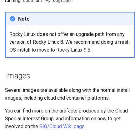
running
.
sudo dnf -y upgrade
(Rocky Linux)
highlights
Configuration Files for
Incus Server
Unison 사용
Part 4. Database Servers
Flatpak
Feature Branch Workflow in
Authentication
Automation
PHP 와 PHP-FPM
6 Profiles
Simple Gemstone template
Rootkit Hunter
프로세스 관리
필터 작업
Bash - 루프
7 컨테이너 구성 옵션
Marksman
Git
New and notable
DISA STIG
Part 4.1 Database servers
GNOME Shell Extensions
Note
Lab 6: Generating the Data
Backup & Sync
Tor Onion Service
7 Container Configuration
MariaDB
htop - 프로세스 관리
SELinux 보안
백업 및 복원
관리 서버 최적화
Bash - 연습 문제
8 컨테이너 스냅샷
NvChad UI
Fork and Branch Git workfl
Encryption Configuration a
Major changes
Options
Sed, Awk & Grep
GNOME Tweaks
Rocky Linux does not offer an upgrade path from any
Key
Content Management
Part 4.2 Database Servers
https - RSA 키 생성
SSH 퍼블릭과 프라이빗 키
시스템 시작
Working With Jinja Templat
Appendix-Practical
9 스냅샷 서버
Plugins
version of Rocky Linux 8. We recommend doing a fresh
Using git pull and git fetch
Security
8 Container Snapshots
MySQL
Licence
in Ansible
Examples
GNOME Online Accounts
OS install to move to Rocky Linux 9.5.
Lab 7: Bootstrapping the e
Communications
Markdow 데모
Tailscale VPN
작업 관리
10 스냅샷 자동화
Cluster
Adding a remote repositor
Dynamic programming
9 Snapshot Server
Part 4.3 MariaDB database
Bash programming
Screenshot
using git CLI
languages, web, and
replication
Containers
perl - 검색 및 변경
'iptables' 방화벽 활성화
네트워크 구현
부록 A - 워크스테이션 설
Images
Lab 8: Bootstrapping the
database servers
10 Automating Snapshots
Nvchad
User and group account
Kubernetes Control Plane
Tracking vs Non-Tracking
Part 5. Load balancing,
Cloud
management
rpaste - Pastebin Tool
FreeRADIUS RADIUS Serve
소프트웨어 관리
Several images are available along with the normal install
Branch in Git
Compilers and development
caching and proxyfication
Appendix A - Workstation
Web services
images, including cloud and container platforms.
Lab 9: Bootstrapping the
tools
Setup
Database
Valuta
sed - 검색 및 변경
OpenVPN
특별 권한
Kubernetes Worker Nodes
Part 5.1 HAProxy
You can find more on the artifacts produced by the Cloud
Web console
Desktop
로컬 Rocky 저장소 설정
SSH Certificate Authorities
About systemd
Special Interest Group, and information on how to get
Lab 10: Configuring kubectl
Part 5.2 Varnish
and Key Signing
involved on the
SIG/Cloud Wiki page
.
for Remote Access
Container management
DNS
bash - 문자열 색상
Log management
Part 5.3 Squid
Systemd Units Hardening