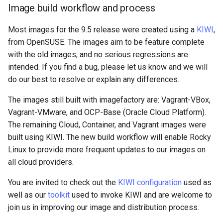
Image build workflow and process
Lab 11: Provisioning Pod
Known issues
Editors
Systemd 서비스 - Python 스
Network Routes
Part 6. Mail servers
크립트
WireGuard VPN
Most images for the 9.5 release were created using a
KIWI
,
Help in Anaconda
Email
from OpenSUSE. The images aim to be feature complete
Lab 12: Smoke Test
Part 7. High availability
Test CPU compatibility
with the old images, and no serious regressions are
Reporting bugs
File Sharing Services
intended. If you find a bug, please let us know and we will
Lab 13: Cleaning Up
torsocks - Route Traffic Via
do our best to resolve or explain any differences.
Hardware
Tor/SOCKS5
The images still built with imagefactory are: Vagrant-VBox,
Interoperability
Vagrant-VMware, and OCP-Base (Oracle Cloud Platform).
The remaining Cloud, Container, and Vagrant images were
ISOs
built using KIWI. The new build workflow will enable Rocky
Linux to provide more frequent updates to our images on
Kernel
all cloud providers.
Mirror Management
You are invited to check out the
KIWI configuration
used as
well as our
toolkit
used to invoke KIWI and are welcome to
Network
join us in improving our image and distribution process.