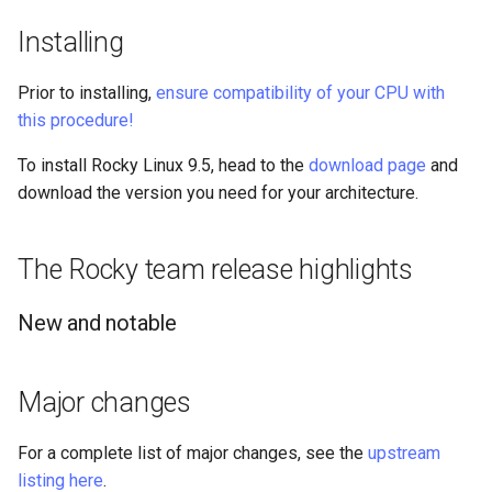
Package Management
Installing
Rocky Linux 9 설치
Prior to installing,
ensure compatibility of your CPU with
this procedure!
Rocky Linux 10 (Red Quartz)
– Minimum Hardware
To install Rocky Linux 9.5, head to the
download page
and
Requirements
download the version you need for your architecture.
Proxies
The Rocky team release highlights
Repositories
New and notable
Security
Troubleshooting
Major changes
Virtualization
For a complete list of major changes, see the
upstream
listing here
.