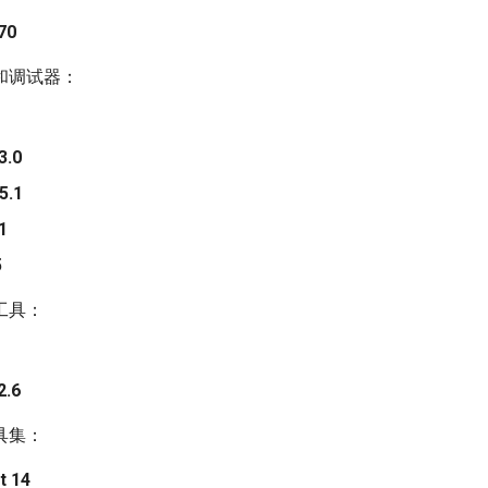
70
和调试器：
3.0
5.1
91
5
工具：
2.6
具集：
t 14