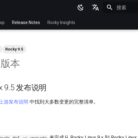
正在初始化
English
top
Release Notes
Rocky Insights
Ukrainian
Deutsch
Rocky 9.5
Français
5 版本
Español
Italian
nux 9.5 发布说明
日本語
한국어
上游发布说明
中找到大多数变更的完整清单。
简体中文
来完成从 Rocky Linux 9.x 到 Rocky Lin
sudo dnf -y upgrade