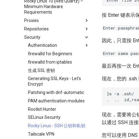
Rocky Linux 10 (Red Quartz) –
Network & Resource
Dnf Package Manager
Minimum Hardware
Monitoring with Glances
Package build troubleshooting
Requirements
按 Enter 
Hurricane Electric IPv6 Tunnel
Package Debranding
Proxies
LibreNMS Monitoring Server
Package dev start
Enter passphra
Repositories
HAProxy-Apache-LXD
OpenBGPD BGP Router
Package Signing & Testing
Security
i2pd Anonymous Network
Fetch and Distribute RPM
因此，只需按 E
Repository with Pulp
Tor Relay
Authentication
Enter same pas
firewalld for Beginners
Active Directory
Authentication
firewalld from iptables
最后再按一次 Ent
Active Directory
生成 SSL 密钥
Authentication with Samba
现在，您的 .ss
Generating SSL Keys - Let's
Encrypt
Patching with dnf-automatic
ls -a .ssh/

PAM authentication modules
Rootkit Hunter
现在，需要将公钥
SELinux Security
以通过 SSH 
Rocky Linux - SSH 公钥和私钥
Tailscale VPN
您可以使用 DNS