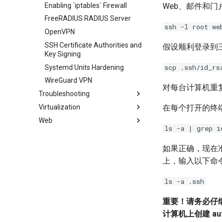
Enabling `iptables` Firewall
Web、邮件和门
FreeRADIUS RADIUS Server
ssh -l root we
OpenVPN
SSH Certificate Authorities and
假设顺利登录到
Key Signing
scp .ssh/id_rs
Systemd Units Hardening
WireGuard VPN
对每台计算机重
Troubleshooting
Virtualization
How to deal with a kernel panic
在每个打开的终
Web
Cockpit KVM Dashboard
ls -a | grep i
Setting Up libvirt on Rocky
Apache Hardened
Linux
Webserver
如果正确，现在
Rocky on VirtualBox
Apache Web 服务器多站点设置
Apache Hardened Web
上，输入以下命
Server
VMware Tools™ Installation
Caddy Web Server
Web-based Application
ls -a .ssh
Apache With 'mod_ssl'
Firewall (WAF)
Nginx
Host-based Intrusion
重要！请务必仔
Nginx Multisite
Detection System (HIDS)
计算机上创建 au
PHP and PHP-FPM