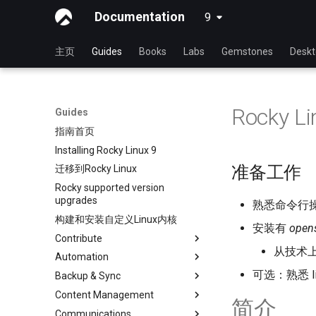
Documentation
9
latest
主页
Guides
Books
Labs
Gemstones
Desk
Rocky 
Guides
指南首页
Installing Rocky Linux 9
准备工作
迁移到Rocky Linux
Rocky supported version
upgrades
熟悉命令行
构建和安装自定义Linux内核
安装有
open
Contribute
从技术上
Automation
Index
可选：熟悉 l
Backup & Sync
初学者贡献指南
anacron - 自动化命令
Content Management
在 GitHub 上创建新文档
cron - 自动化命令
dump and restore command
简介
Communications
Document Formatting
cronie - 定时任务
镜像解决方案 - lsyncd
Chyrp Lite