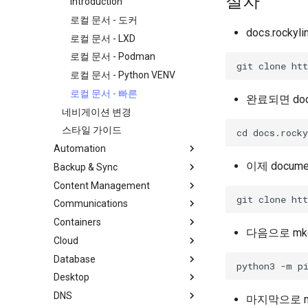
절차
Introduction
로컬 문서 - 도커
docs.rock
로컬 문서 - LXD
로컬 문서 - Podman
로컬 문서 - Python VENV
로컬 문서 - 빠른
완료되면 doc
네비게이션 변경
스타일 가이드
Automation
이제 docum
Backup & Sync
anacron - 명령 자동화
Content Management
cron - 명령 자동화
dump and restore command
Communications
cronie - 타이밍 작업
미러링 솔루션 - lsyncd
Chyrp Lite
Containers
OliveTin
백업 솔루션 - rsnapshot
Nextcloud를 사용하는 클라우드
Asterisk 설치
다음으로 mkdo
서버
Cloud
자동 템플릿 생성 - Packer -
rsync와 동기화
LXD Server
Ansible - VMware vSphere
도쿠 위키
Database
tar command
LXD 초보자 가이드 - 다중 서버
Migration to New Azure
WordPress on LAMP
Images
Desktop
Podman의 Nextcloud
MariaDB 데이터베이스 서버
DNS
Podman
KDE 설치
마지막으로 m