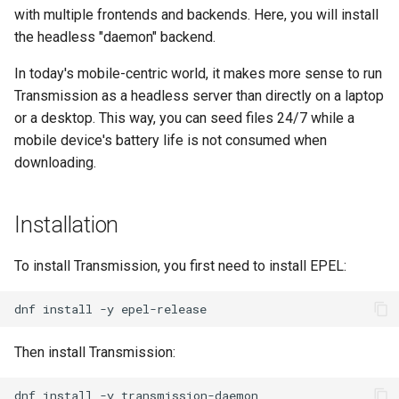
(Rocky Linux)
Configuration Files for
Conclusion
Incus Server
Unison 사용
Part 4. Database Servers
Flatpak
with multiple frontends and backends. Here, you will install
Feature Branch Workflow in
Authentication
PHP 와 PHP-FPM
6 Profiles
Rootkit Hunter
Simple Gemstone template
Release 8.9
프로세스 관리
필터 작업
Bash - 루프
7 컨테이너 구성 옵션
Marksman
the headless "daemon" backend.
Git
DISA STIG
Part 4.1 Database servers
GNOME Shell Extensions
Lab 6: Generating the Data
Tor Onion Service
7 Container Configuration
MariaDB
SELinux 보안
htop - 프로세스 관리
9.2 출시
백업 및 복원
관리 서버 최적화
Bash - 연습 문제
8 컨테이너 스냅샷
NvChad UI
In today's mobile-centric world, it makes more sense to run
Fork and Branch Git workfl
Encryption Configuration a
Options
Sed, Awk & Grep
GNOME Tweaks
Transmission as a headless server than directly on a laptop
Key
Part 4.2 Database Servers
SSH 퍼블릭과 프라이빗 키
https - RSA 키 생성
8.8 출시
시스템 시작
Working With Jinja Templat
Appendix-Practical
9 스냅샷 서버
Plugins
or a desktop. This way, you can seed files 24/7 while a
Using git pull and git fetch
8 Container Snapshots
MySQL
Licence
in Ansible
Examples
GNOME Online Accounts
mobile device's battery life is not consumed when
Lab 7: Bootstrapping the e
Tailscale VPN
Markdow 데모
9.1 출시
작업 관리
10 스냅샷 자동화
downloading.
Cluster
Adding a remote repositor
9 Snapshot Server
Part 4.3 MariaDB database
Bash programming
Screenshot
using git CLI
replication
'iptables' 방화벽 활성화
perl - 검색 및 변경
9.0 출시
네트워크 구현
부록 A - 워크스테이션 설
Installation
Lab 8: Bootstrapping the
10 Automating Snapshots
Nvchad
User and group account
Kubernetes Control Plane
Tracking vs Non-Tracking
Part 5. Load balancing,
management
FreeRADIUS RADIUS Server
rpaste - Pastebin Tool
8.7 출시
소프트웨어 관리
Branch in Git
caching and proxyfication
To install Transmission, you first need to install EPEL:
Appendix A - Workstation
Web services
Lab 9: Bootstrapping the
Setup
Valuta
OpenVPN
sed - 검색 및 변경
8.6 출시
특별 권한
Kubernetes Worker Nodes
Part 5.1 HAProxy
dnf
install
-y
SSH Certificate Authorities
로컬 Rocky 저장소 설정
8.5 버전
About systemd
Lab 10: Configuring kubectl
Then install Transmission:
Part 5.2 Varnish
and Key Signing
for Remote Access
bash - 문자열 색상
8.4 버전
Log management
dnf
install
-y
Part 5.3 Squid
Systemd Units Hardening