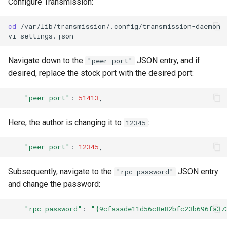
Configure Transmission:
cd
/var/lib/transmission/.config/transmission-daemon

vi
Navigate down to the
JSON entry, and if
"peer-port"
desired, replace the stock port with the desired port:
"peer-port"
:
51413
Here, the author is changing it to
:
12345
"peer-port"
:
12345
Subsequently, navigate to the
JSON entry
"rpc-password"
and change the password:
"rpc-password"
:
"{9cfaaade11d56c8e82bfc23b696fa37