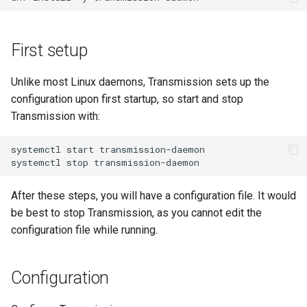
Lab 11: Provisioning Pod
Systemd 서비스 - Python 스
변경 로그 8
Network Routes
Part 6. Mail servers
WireGuard VPN
크립트
First setup
Lab 12: Smoke Test
Part 7. High availability
Test CPU compatibility
Unlike most Linux daemons, Transmission sets up the
Lab 13: Cleaning Up
configuration upon first startup, so start and stop
torsocks - Route Traffic Via
Tor/SOCKS5
Transmission with:
systemctl
start
transmission-daemon

systemctl
stop
After these steps, you will have a configuration file. It would
be best to stop Transmission, as you cannot edit the
configuration file while running.
Configuration