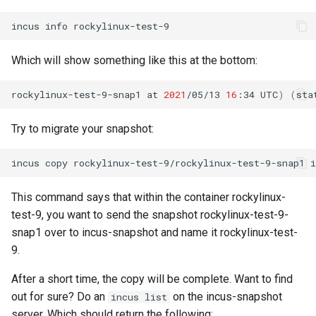
incus
info
Which will show something like this at the bottom:
rockylinux-test-9-snap1
at
2021
/05/13
16
:34
UTC
)
(
sta
Try to migrate your snapshot:
incus
copy
rockylinux-test-9/rockylinux-test-9-snap1
This command says that within the container rockylinux-
test-9, you want to send the snapshot rockylinux-test-9-
snap1 over to incus-snapshot and name it rockylinux-test-
9.
After a short time, the copy will be complete. Want to find
out for sure? Do an
on the incus-snapshot
incus list
server. Which should return the following: