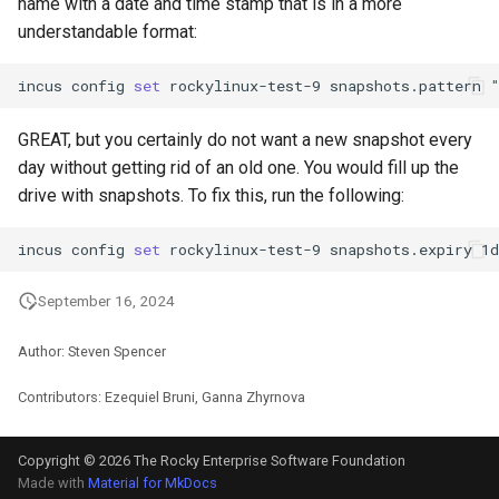
name with a date and time stamp that is in a more
understandable format:
incus
config
set
rockylinux-test-9
snapshots.pattern
GREAT, but you certainly do not want a new snapshot every
day without getting rid of an old one. You would fill up the
drive with snapshots. To fix this, run the following:
incus
config
set
rockylinux-test-9
snapshots.expiry
September 16, 2024
Author: Steven Spencer
Contributors: Ezequiel Bruni, Ganna Zhyrnova
Copyright © 2026 The Rocky Enterprise Software Foundation
Made with
Material for MkDocs