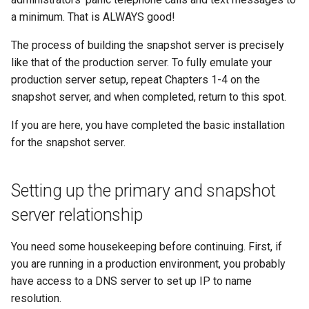
(Rocky Linux)
Configuration Files for
Unison 사용
Part 4. Database Servers
Flatpak
a minimum. That is ALWAYS good!
Feature Branch Workflow in
Authentication
Automation
PHP 와 PHP-FPM
프로세스 관리
필터 작업
Bash - 루프
7 컨테이너 구성 옵션
Marksman
Simple Gemstone template
Release 8.9
Rootkit Hunter
Git
Part 4.1 Database servers
GNOME Shell Extensions
The process of building the snapshot server is precisely
Lab 6: Generating the Data
Backup & Sync
MariaDB
Tor Onion Service
백업 및 복원
관리 서버 최적화
Bash - 연습 문제
8 컨테이너 스냅샷
NvChad UI
htop - 프로세스 관리
9.2 출시
SELinux 보안
like that of the production server. To fully emulate your
Fork and Branch Git workfl
Encryption Configuration a
GNOME Tweaks
production server setup, repeat Chapters 1-4 on the
Key
Content Management
Part 4.2 Database Servers
시스템 시작
Working With Jinja Template
Appendix-Practical
9 스냅샷 서버
Plugins
https - RSA 키 생성
8.8 출시
SSH 퍼블릭과 프라이빗 키
snapshot server, and when completed, return to this spot.
Using git pull and git fetch
MySQL
in Ansible
Examples
GNOME Online Accounts
Lab 7: Bootstrapping the e
Communications
작업 관리
10 스냅샷 자동화
Markdow 데모
9.1 출시
Tailscale VPN
If you are here, you have completed the basic installation
Cluster
Adding a remote repositor
Part 4.3 MariaDB database
Screenshot
for the snapshot server.
using git CLI
replication
Containers
네트워크 구현
부록 A - 워크스테이션 설정
perl - 검색 및 변경
9.0 출시
'iptables' 방화벽 활성화
Lab 8: Bootstrapping the
User and group account
Setting up the primary and snapshot
Kubernetes Control Plane
Tracking vs Non-Tracking
Part 5. Load balancing,
Cloud
management
소프트웨어 관리
rpaste - Pastebin Tool
8.7 출시
FreeRADIUS RADIUS Serve
Branch in Git
caching and proxyfication
server relationship
Lab 9: Bootstrapping the
Database
Valuta
특별 권한
sed - 검색 및 변경
8.6 출시
OpenVPN
Kubernetes Worker Nodes
Part 5.1 HAProxy
You need some housekeeping before continuing. First, if
Desktop
About systemd
로컬 Rocky 저장소 설정
8.5 버전
SSH Certificate Authorities
you are running in a production environment, you probably
Lab 10: Configuring kubectl
Part 5.2 Varnish
and Key Signing
have access to a DNS server to set up IP to name
for Remote Access
DNS
Log management
bash - 문자열 색상
8.4 버전
resolution.
Part 5.3 Squid
Systemd Units Hardening