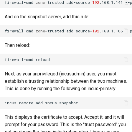
firewall-cmd
zone
=
trusted
add-source
=
192
.168.1.141
Package Management
And on the snapshot server, add this rule:
Rocky Linux 9 설치
firewall-cmd
zone
=
trusted
add-source
=
192
.168.1.106
Rocky Linux 10 (Red Quartz)
– Minimum Hardware
Then reload:
Requirements
firewall-cmd
Proxies
Next, as your unprivileged (incusadmin) user, you must
Repositories
establish a trusting relationship between the two machines.
This is done by running the following on incus-primary:
Security
incus
remote
add
Troubleshooting
This displays the certificate to accept. Accept it, and it will
Virtualization
prompt for your password. This is the "trust password" you
set up during the Incus initialization step. I hope you are