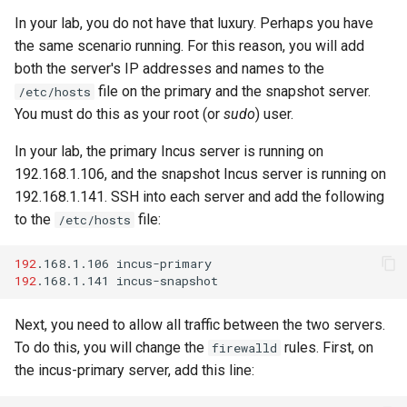
Lab 11: Provisioning Pod
Editors
Systemd 서비스 - Python 스
변경 로그 8
In your lab, you do not have that luxury. Perhaps you have
Network Routes
Part 6. Mail servers
크립트
WireGuard VPN
the same scenario running. For this reason, you will add
Email
both the server's IP addresses and names to the
Lab 12: Smoke Test
Part 7. High availability
Test CPU compatibility
file on the primary and the snapshot server.
/etc/hosts
File Sharing Services
You must do this as your root (or
sudo
) user.
Lab 13: Cleaning Up
torsocks - Route Traffic Via
In your lab, the primary Incus server is running on
Hardware
Tor/SOCKS5
192.168.1.106, and the snapshot Incus server is running on
192.168.1.141. SSH into each server and add the following
Interoperability
to the
file:
/etc/hosts
ISOs
192
.168.1.106
192
.168.1.141
Kernel
Next, you need to allow all traffic between the two servers.
Mirror Management
To do this, you will change the
rules. First, on
firewalld
the incus-primary server, add this line:
Network