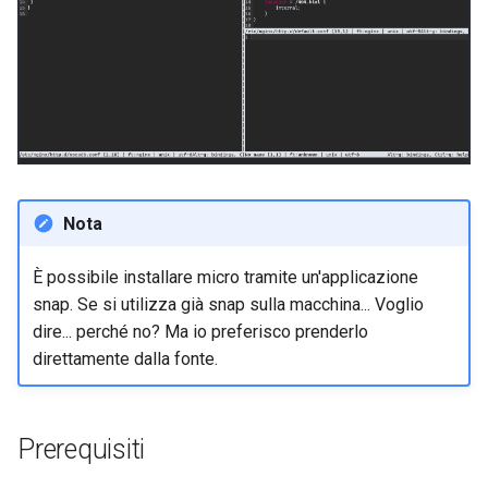
Lab 11: Provisioning Pod
and Key Signing
Change Log
Network Routes
Capitolo 6. Server mail
bash - Colore della stringa
Systemd Units Hardening
Rocky Linux Summer of Docs
Lab 12: Smoke Test
Capitolo 7. High availability
Servizio Systemd - Script
2024
WireGuard VPN
Python
Lab 13: Cleaning Up
Test di compatibilità della
CPU
Nota
torsocks - Instradare il
È possibile installare micro tramite un'applicazione
traffico attraverso
snap. Se si utilizza già snap sulla macchina... Voglio
Tor/SOCKS5
dire... perché no? Ma io preferisco prenderlo
direttamente dalla fonte.
Prerequisiti