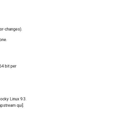
or-changes).
ione.
4 bit per
Rocky Linux 9.3.
upstream qui].