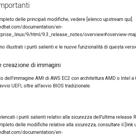
mportanti
pleto delle principali modifiche, vedere [elenco upstream qui].
redhat.com/documentation/en-
rprise_linux/9/html/9.3_release_notes/overview#overview-maj
 illustrati i punti salienti e le nuove funzionalità di questa vers
 e creazione di immagini
o dell'immagine AMI di AWS EC2 con architettura AMD o Intel a 6
avvio UEFI, oltre all'avvio BIOS tradizionale.
encati i punti salienti relativi alla sicurezza dell'ultima release 
pleto delle modifiche relative alla sicurezza, consultare il [link 
redhat.com/documentation/en-