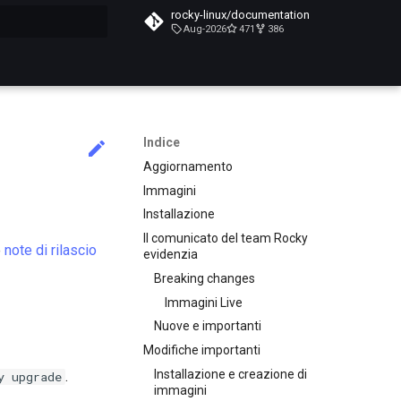
rocky-linux/documentation
Aug-2026
471
386
a ricerca
Indice
Aggiornamento
Immagini
Installazione
Il comunicato del team Rocky
e
note di rilascio
evidenzia
Breaking changes
Immagini Live
Nuove e importanti
Modifiche importanti
Installazione e creazione di
.
y upgrade
immagini