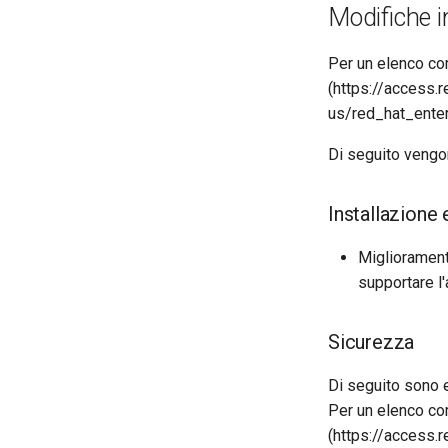
Modifiche i
Per un elenco com
(https://access.
us/red_hat_ente
Di seguito vengono
Installazione
Migliorament
supportare l'
Sicurezza
Di seguito sono el
Per un elenco com
(https://access.