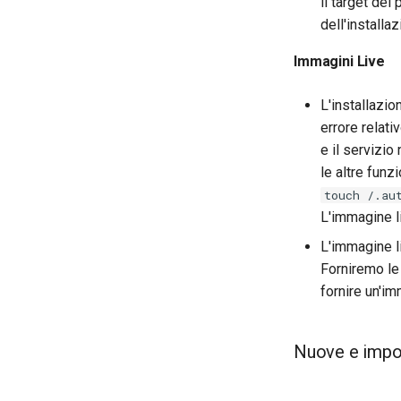
il target del
dell'install
Immagini Live
L'installazi
errore relati
e il servizio
le altre funz
touch /.au
L'immagine l
L'immagine li
Forniremo le
fornire un'i
Nuove e impo