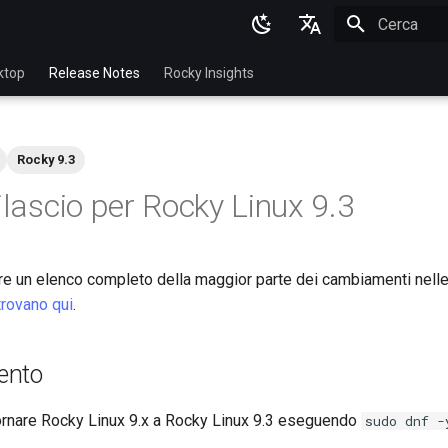
Inizializza l
English
ktop
Release Notes
Rocky Insights
Ukrainian
Deutsch
Rocky 9.3
Français
ilascio per Rocky Linux 9.3
Español
Italian
are un elenco completo della maggior parte dei cambiamenti nell
日本語
trovano qui
.
한국어
简体中文
ento
ornare Rocky Linux 9.x a Rocky Linux 9.3 eseguendo
sudo dnf -