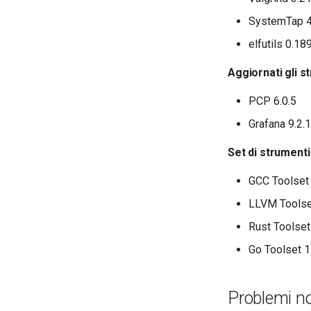
SystemTap 4
elfutils 0.18
Aggiornati gli s
PCP 6.0.5
Grafana 9.2.
Set di strumenti
GCC Toolset
LLVM Toolse
Rust Toolset
Go Toolset 1
Problemi no