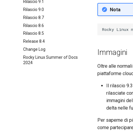
Rilascio 9.1
Nota
Rilascio 9.0
Rilascio 8.7
Rilascio 8.6
Rilascio 8.5
Release 8.4
Change Log
Immagini
Rocky Linux Summer of Docs
2024
Oltre alle normal
piattaforme cloud
Il rilascio 9
rilasciate c
immagini dell
delta nelle f
Per saperne di pi
come partecipar