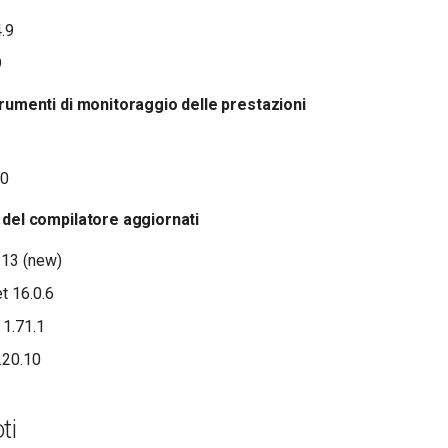
.9
9
trumenti di monitoraggio delle prestazioni
10
 del compilatore aggiornati
 13 (new)
t 16.0.6
 1.71.1
.20.10
ti