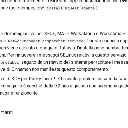
 pacchetto direttamente in Kickstart, oppure installandolo con DN
azione (ad esempio,
).
dnf install @guest-agents
one di immagini live per XFCE, MATE, Workstation e Workstation-L
vo a
. Questo continua dopo
NetworkManager-dispatcher.service
 non viene caricato o eseguito. Tuttavia, l'installazione sembra fun
ioni. Per rimuovere i messaggi SELinux relativi a questo servizio
seguito da un riavvio del sistema per tacitare i mess
torelabel
ive di Cinnamon non manifesta questo comportamento.
ve di KDE per Rocky Linux 9.3 ha avuto problemi durante la fase 
 immagini più vecchie della 9.2 fino a quando non saremo in grad
mmagine funzionante.
rtanti