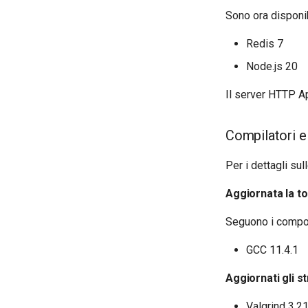
Sono ora disponib
Redis 7
Node.js 20
Il server HTTP Ap
Compilatori e
Per i dettagli su
Aggiornata la to
Seguono i compone
GCC 11.4.1
Aggiornati gli s
Valgrind 3.2