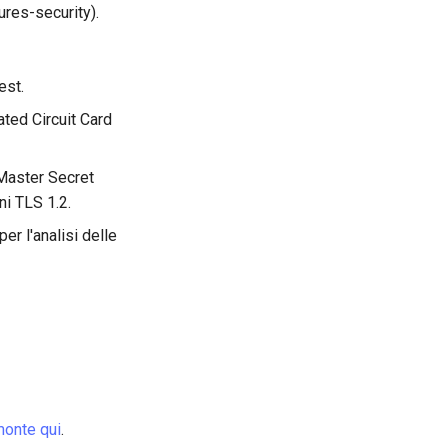
res-security).
est.
ated Circuit Card
 Master Secret
ni TLS 1.2.
per l'analisi delle
monte qui
.