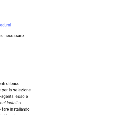
cedura!
one necessaria
nti di base
e per la selezione
t-agents, esso è
al Install
o
 fare installando