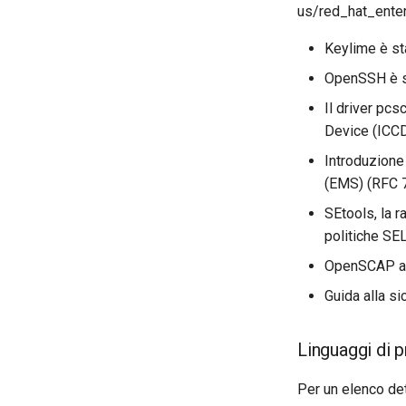
us/red_hat_enter
Keylime è sta
OpenSSH è st
Il driver pcs
Device (ICCD)
Introduzione
(EMS) (RFC 7
SEtools, la r
politiche SEL
OpenSCAP agg
Guida alla s
Linguaggi di 
Per un elenco det