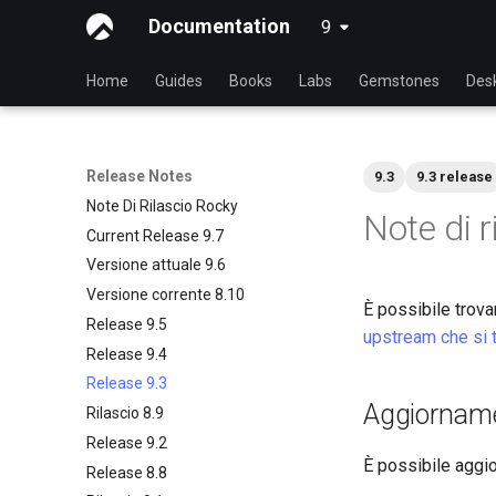
Documentation
9
latest
Home
Guides
Books
Labs
Gemstones
Des
Release Notes
9.3
9.3 release
Note Di Rilascio Rocky
Note di r
Current Release 9.7
Versione attuale 9.6
Versione corrente 8.10
È possibile trov
Release 9.5
upstream che si 
Release 9.4
Release 9.3
Aggiornam
Rilascio 8.9
Release 9.2
È possibile aggi
Release 8.8