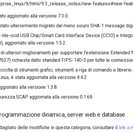
prise_linux/9/html/9.3_release_notes/new-features#new-featu
to aggiornato alla versione 7.3.0.
ato ulteriormente migrato dal meno sicuro SHA-1 message dig
c-lite-ccid USB Chip/Smart Card Interface Device (CCID) e Integr
, aggiornato alla versione 1.5.2.
 di ulteriori miglioramenti per supportare l'estensione Extended
627) richiesta dallo standard FIPS-140-3 per tutte le connessio
accolta di strumenti grafici, strumenti a riga di comando e librerie 
inux, è stata aggiornata alla versione 4.4.2.
ionato alla versione 1.3.8.
icurezza SCAP aggiornata alla versione 0.1.69.
programmazione dinamica, server web e database
tagliato delle modifiche in questa categoria, consultare il
link a 