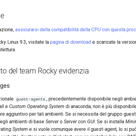
ne
lazione,
assicurarsi della compatibilità della CPU con questa pro
ky Linux 9.3, visitate la
pagina di download
e scaricate la versi
itettura.
to del team Rocky evidenzia
nges
zionale
, precedentemente disponibile negli ambie
guest-agents
ll
e
Custom Operating System
di anaconda, non è più disponibil
e aggiuntivo per tali ambienti. Se si necessita del gruppo gues
negli ambienti di base
Server
o
Server con GUI
. Se si installa
Minim
ating System
e si vuole comunque avere il guest-agent, lo si può