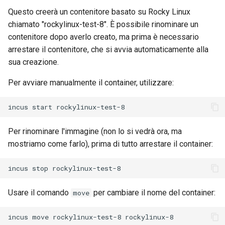
Package Management
Questo creerà un contenitore basato su Rocky Linux
chiamato "rockylinux-test-8". È possibile rinominare un
Installazione di Rocky Linux 9
contenitore dopo averlo creato, ma prima è necessario
arrestare il contenitore, che si avvia automaticamente alla
Rocky Linux 10 (Red Quartz)
sua creazione.
– Minimum Hardware
Requirements
Per avviare manualmente il container, utilizzare:
Proxies
incus
start
Repositories
Per rinominare l'immagine (non lo si vedrà ora, ma
mostriamo come farlo), prima di tutto arrestare il container:
Security
incus
stop
Troubleshooting
Usare il comando
per cambiare il nome del container:
move
Virtualization
incus
move
rockylinux-test-8