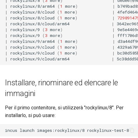
|
rockylinux/8
(
3
more
)
|
dede6169
Lab 11: Provisioning Pod
|
rockylinux/8/arm64
(
1
more
)
|
b749bad8
and Key Signing
Editors
Change Log
|
rockylinux/8/cloud
(
1
more
)
|
4fefd464
Network Routes
Capitolo 6. Server mail
bash - Colore della stringa
|
rockylinux/8/cloud
(
1
more
)
|
72989147
Systemd Units Hardening
Email
Rocky Linux Summer of Docs
|
rockylinux/8/cloud/arm64
|
3642ec96
Lab 12: Smoke Test
Capitolo 7. High availability
Servizio Systemd - Script
|
rockylinux/9
(
3
more
)
|
9e5e4469
2024
|
rockylinux/9
(
3
more
)
|
fff1706d
Python
WireGuard VPN
File Sharing Services
|
rockylinux/9/arm64
(
1
more
)
|
d3a44df9
Lab 13: Cleaning Up
|
rockylinux/9/cloud
(
1
more
)
|
4329a670
Test di compatibilità della
Hardware
|
rockylinux/9/cloud
(
1
more
)
|
bc30d585
|
rockylinux/9/cloud/arm64
|
5c38ddd5
CPU
Interoperability
torsocks - Instradare il
Installare, rinominare ed elencare le
traffico attraverso
ISOs
Tor/SOCKS5
immagini
Kernel
Per il primo contenitore, si utilizzerà "rockylinux/8". Per
Mirror Management
installarlo, si può usare:
Network
incus
launch
images:rockylinux/8