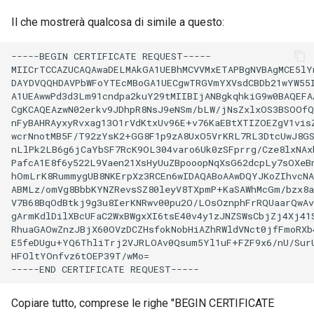
Il che mostrerà qualcosa di simile a questo:
-----BEGIN CERTIFICATE REQUEST-----

MIICrTCCAZUCAQAwaDELMAkGA1UEBhMCVVMxETAPBgNVBAgMCE5lYn
DAYDVQQHDAVPbWFoYTEcMBoGA1UECgwTRGVmYXVsdCBDb21wYW55I
A1UEAwwPd3d3Lm91cndpa2kuY29tMIIBIjANBgkqhkiG9w0BAQEFAA
CgKCAQEAzwN02erkv9JDhpR8NsJ9eNSm/bLW/jNsZxlxOS3BSOOfQ
nFyBAHRAyxyRvxag13O1rVdKtxUv96E+v76KaEBtXTIZOEZgV1visZ
wcrNnotMB5F/T92zYsK2+GG8F1p9zA8UxO5VrKRL7RL3DtcUwJ8GS
nLlPk2LB6g6jCaYbSF7RcK9OL304varo6Uk0zSFprrg/Cze8lxNAxb
PafcA1E8f6y522L9Vaen21XsHyUuZBpooopNqXsG62dcpLy7sOXeBn
hOmLrK8RummygUB8NKErpXz3RCEn6wIDAQABoAAwDQYJKoZIhvcNA
ABMLz/omVg8BbbKYNZRevsSZ80leyV8TXpmP+KaSAWhMcGm/bzx8a
V7B68BqOdBtkj9g3u8IerKNRwv00pu2O/LOsOznphFrRQUaarQwAv
gArmKdlDilXBcUFaC2WxBWgxXI6tsE40v4y1zJNZSWsCbjZj4Xj41S
RhuaGAOwZnzJBjX60OVzDCZHsfokNobHiAZhRWldVNct0jfFmoRXb4
E5feDUgu+YQ6ThliTrj2VJRLOAv0Qsum5Yl1uF+FZF9x6/nU/SurU
HFOltYOnfvz6tOEP39T/wMo=

Copiare tutto, comprese le righe "BEGIN CERTIFICATE