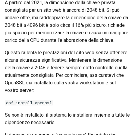
A partire dal 2021, la dimensione della chiave privata
Lab 11: Provisioning Pod
Change Log
consigliata per un sito web è ancora di 2048 bit. Si può
Network Routes
Capitolo 6. Server mail
bash - Colore della stringa
andare oltre, ma raddoppiare la dimensione della chiave da
Rocky Linux Summer of Docs
2048 bit a 4096 bit è solo circa il 16% più sicuro, richiede
Lab 12: Smoke Test
Capitolo 7. High availability
Servizio Systemd - Script
2024
più spazio per memorizzare la chiave e causa un maggiore
Python
carico della CPU durante l'elaborazione della chiave.
Lab 13: Cleaning Up
Test di compatibilità della
Questo rallenta le prestazioni del sito web senza ottenere
CPU
alcuna sicurezza significativa. Mantenere la dimensione
della chiave a 2048 e tenere sempre sotto controllo quella
torsocks - Instradare il
attualmente consigliata. Per cominciare, assicuratevi che
traffico attraverso
OpenSSL sia installato sulla vostra workstation e sul
Tor/SOCKS5
vostro server:
dnf install openssl
Se non è installato, il sistema lo installerà insieme a tutte le
dipendenze necessarie.
Il dominio di esempio è "example.com" Ricordate che