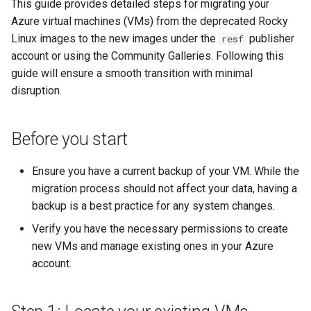
This guide provides detailed steps for migrating your
Lab 11: Provisioning Pod
and Key Signing
Change Log
Azure virtual machines (VMs) from the deprecated Rocky
Network Routes
Capitolo 6. Server mail
bash - Colore della stringa
Linux images to the new images under the
publisher
resf
Systemd Units Hardening
Rocky Linux Summer of Docs
account or using the Community Galleries. Following this
Lab 12: Smoke Test
Capitolo 7. High availability
Servizio Systemd - Script
2024
guide will ensure a smooth transition with minimal
WireGuard VPN
Python
disruption.
Lab 13: Cleaning Up
Test di compatibilità della
CPU
Before you start
torsocks - Instradare il
Ensure you have a current backup of your VM. While the
traffico attraverso
migration process should not affect your data, having a
Tor/SOCKS5
backup is a best practice for any system changes.
Verify you have the necessary permissions to create
new VMs and manage existing ones in your Azure
account.