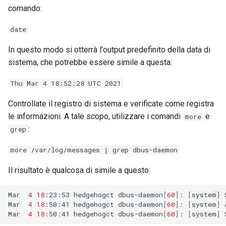
comando:
date
In questo modo si otterrà l'output predefinito della data di
sistema, che potrebbe essere simile a questa:
Thu Mar 4 18:52:28 UTC 2021
Controllate il registro di sistema e verificate come registra
le informazioni. A tale scopo, utilizzare i comandi
e
more
:
grep
more /var/log/messages | grep dbus-daemon
Il risultato è qualcosa di simile a questo:
Mar
4
18
:23:53
hedgehogct
dbus-daemon
[
60
]
:
[
system
]
Mar
4
18
:50:41
hedgehogct
dbus-daemon
[
60
]
:
[
system
]
Mar
4
18
:50:41
hedgehogct
dbus-daemon
[
60
]
:
[
system
]