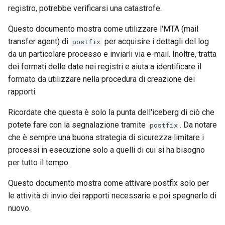
registro, potrebbe verificarsi una catastrofe.
Lab 11: Provisioning Pod
and Key Signing
Change Log
Network Routes
Capitolo 6. Server mail
bash - Colore della stringa
Questo documento mostra come utilizzare l'MTA (mail
Systemd Units Hardening
Rocky Linux Summer of Docs
transfer agent) di
per acquisire i dettagli del log
postfix
Lab 12: Smoke Test
Capitolo 7. High availability
Servizio Systemd - Script
2024
da un particolare processo e inviarli via e-mail. Inoltre, tratta
WireGuard VPN
Python
dei formati delle date nei registri e aiuta a identificare il
Lab 13: Cleaning Up
formato da utilizzare nella procedura di creazione dei
Test di compatibilità della
rapporti.
CPU
Ricordate che questa è solo la punta dell'iceberg di ciò che
torsocks - Instradare il
potete fare con la segnalazione tramite
. Da notare
postfix
traffico attraverso
che è sempre una buona strategia di sicurezza limitare i
Tor/SOCKS5
processi in esecuzione solo a quelli di cui si ha bisogno
per tutto il tempo.
Questo documento mostra come attivare postfix solo per
le attività di invio dei rapporti necessarie e poi spegnerlo di
nuovo.