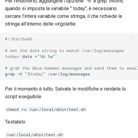
Per rimuoverlo, aggiungete l'opzione "-h" a grep. Inoltre,
quando si imposta la variabile " today", è necessario
cercare l'intera variabile come stringa, il che richiede la
stringa all'interno delle virgolette:
#!/bin/bash
# set the date string to match /var/log/messages
today
=
`
date
+
"%b %e"
`
# grab the dbus-daemon messages and send them to emai
grep
-h
"
$today
"
Per il momento è tutto. Salvate le modifiche e rendete lo
script eseguibile:
chmod +x /usr/local/sbin/test.sh
Testatelo:
/usr/local/sbin/test.sh