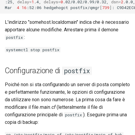
:25,
delay
=
1
.4,
delays
=
0
.02/0.02/0.99/0.32,
dsn
=
2
.0.0
Mar
4
16
:52:06
hedgehogct
postfix/qmgr
[
739
]
:
C9D42EC
L'indirizzo "somehost.localdomain" indica che è necessario
apportare alcune modifiche. Arrestare prima il demone
:
postfix
systemctl stop postfix
Configurazione di
postfix
Poiché non si sta configurando un server di posta completo
e perfettamente funzionante, le opzioni di configurazione
da utilizzare non sono numerose. La prima cosa da fare è
modificare il file
main.cf
(letteralmente il file di
configurazione principale di
). Eseguire prima una
postfix
copia di backup:
cp /etc/postfix/main.cf /etc/postfix/main.cf.bak