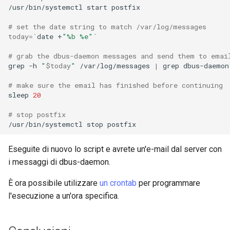
/usr/bin/systemctl
start
postfix

# set the date string to match /var/log/messages
today
=
`
date
+
"%b %e"
`
# grab the dbus-daemon messages and send them to emai
grep
-h
"
$today
"
/var/log/messages
|
grep
dbus-daemon
# make sure the email has finished before continuing
sleep
20
# stop postfix
/usr/bin/systemctl
stop
Eseguite di nuovo lo script e avrete un'e-mail dal server con
i messaggi di dbus-daemon.
È ora possibile utilizzare
un crontab
per programmare
l'esecuzione a un'ora specifica.