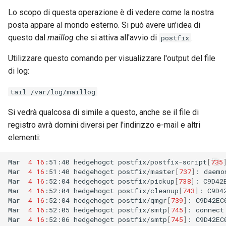
Lo scopo di questa operazione è di vedere come la nostra
posta appare al mondo esterno. Si può avere un'idea di
questo dal
maillog
che si attiva all'avvio di
.
postfix
Utilizzare questo comando per visualizzare l'output del file
di log:
tail /var/log/maillog
Si vedrà qualcosa di simile a questo, anche se il file di
registro avrà domini diversi per l'indirizzo e-mail e altri
elementi:
Mar
4
16
:51:40
hedgehogct
postfix/postfix-script
[
735
Mar
4
16
:51:40
hedgehogct
postfix/master
[
737
]
:
daemo
Mar
4
16
:52:04
hedgehogct
postfix/pickup
[
738
]
:
C9D42
Mar
4
16
:52:04
hedgehogct
postfix/cleanup
[
743
]
:
C9D4
Mar
4
16
:52:04
hedgehogct
postfix/qmgr
[
739
]
:
C9D42EC
Mar
4
16
:52:05
hedgehogct
postfix/smtp
[
745
]
:
connect
Mar
4
16
:52:06
hedgehogct
postfix/smtp
[
745
]
:
C9D42EC